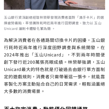
玉山銀行資深副總經理林榮華發現消費者面對「滿手卡片」的選
擇疲勞痛點，率領團隊耗時近兩年進行田野調查，致力以 玉山
Unicard 讓刷卡體驗化繁為簡 。
為解決消費者在各通路間切換卡片的困擾，玉山銀
行耗時近兩年進行深度田野調查與系統開發，在
2024年推出「玉山Unicard」，不到兩年時間便
創下發行近200萬張亮眼成績。林榮華強調，玉山
Unicard最大的特色就是打破過去由銀行單方面制
定的遊戲規則，消費者只需帶著這一張卡，就能靠
客製化方案主動貼合自己的日常需求，輕鬆涵蓋絕
大多數的消費場景。
百大指定消費，動態優化回饋通路