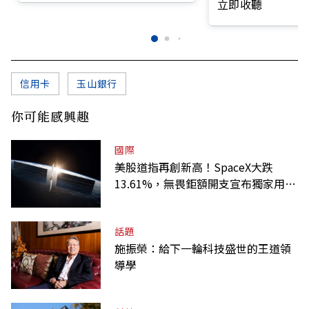
立即收聽
信用卡
玉山銀行
你可能感興趣
國際
美股道指再創新高！SpaceX大跌
13.61%，無畏鉅額開支宣布獨家用輝
達
話題
施振榮：給下一輪科技盛世的王道領
導學