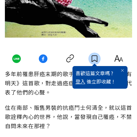
喜歡這篇文章嗎 ?
多年前罹患肝癌末期的歌手薛岳，唱了《如果還有
登入
後立即收藏 !
明天》這首歌，對走過癌症之路的癌友來說，這代
表了他們的心聲。
住在南部、販售男裝的抗癌鬥士何清全，就以這首
歌詮釋內心的世界，他說，當發現自己罹癌，不禁
自問未來在那裡？