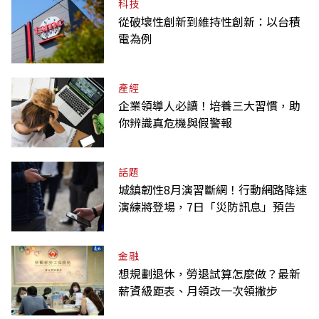
科技
從破壞性創新到維持性創新：以台積
電為例
產經
企業領導人必讀！培養三大習慣，助
你辨識真危機與假警報
話題
城鎮韌性8月演習斷網！行動網路降速
演練將登場，7日「災防訊息」預告
金融
想規劃退休，勞退試算怎麼做？最新
薪資級距表、月領改一次領撇步