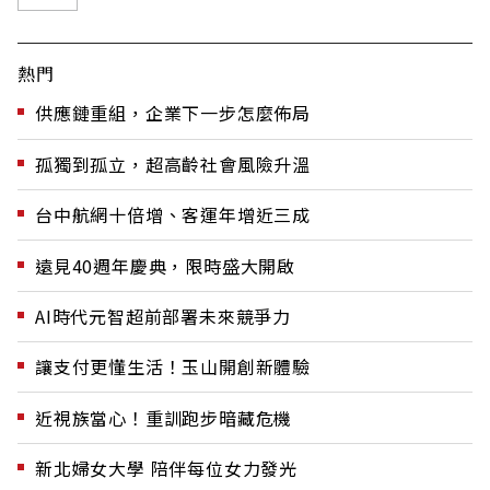
熱門
供應鏈重組，企業下一步怎麼佈局
孤獨到孤立，超高齡社會風險升溫
台中航網十倍增、客運年增近三成
遠見40週年慶典，限時盛大開啟
AI時代元智超前部署未來競爭力
讓支付更懂生活！玉山開創新體驗
近視族當心！重訓跑步暗藏危機
新北婦女大學 陪伴每位女力發光