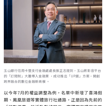
玉山銀行信用卡暨支付金融處處長張正志提到，玉山將影音平台
的「訂閱制」大膽導入金融業 ，成功推出「UP選」方案，開創
跨界融合的數位金融新商模 。
以今年7月的權益調整為例，名單中新增了喜鴻假
期、鳳凰旅遊等實體旅行社通路，正是因為先前的