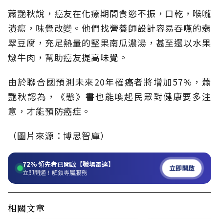
蕭艷秋說，癌友在化療期間食慾不振，口乾，喉嚨
潰瘍，味覺改變。他們找營養師設計容易吞嚥的翡
翠豆腐，充足熱量的堅果南瓜濃湯，甚至還以水果
燉牛肉，幫助癌友提高味覺。
由於聯合國預測未來20年罹癌者將增加57%，蕭
艷秋認為，《懸》書也能喚起民眾對健康要多注
意，才能預防癌症。
（圖片來源：博思智庫）
72%
領先者已開啟【職場雷達】
立即開啟
立即開通！解鎖專屬服務
相關文章