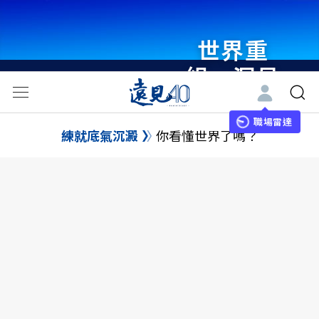
世界重
組・洞見
未來 與
世界領袖
職場雷達
練就底氣沉澱
你看懂世界了嗎？
同行