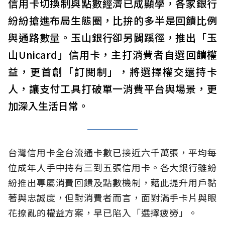
信用卡切換制與點數經濟已成顯學，各家銀行
紛紛搶進布局生態圈，比拚的多半是回饋比例
與通路數量。玉山銀行卻另闢蹊徑，推出「玉
山Unicard」信用卡，主打消費者自選回饋權
益，更首創「訂閱制」，將選擇權交還持卡
人，讓支付工具打破單一消費平台與場景，更
加深入生活日常。
台灣信用卡全台流通卡數已接近六千萬張，平均每
位成年人手中持有三到五張信用卡。各大銀行雖紛
紛推出專屬消費回饋及點數機制，藉此提升用戶黏
著與忠誠度，但對消費者而言，面對滿手卡片與眼
花撩亂的權益方案，早已陷入「選擇疲勞」。