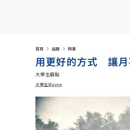
【遠見40週年慶】訂《遠見》贈實用家電3選1+暢銷好
首頁
話題
時事
用更好的方式 讓月事S
大學生觀點
大學生Wayne
加入追蹤
大學生Wayne