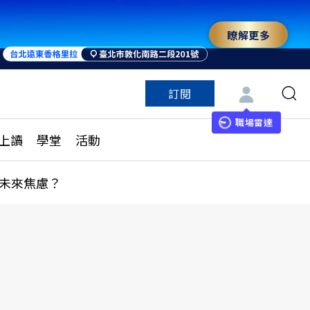
瞭解更多
訂閱
特色頻道
訂閱
見線上讀
ESG遠見
職場雷達
上讀
學堂
活動
多訂閱方案
城市學
刊購買
健康遠見
未來焦慮？
子報訂閱
華人精英論壇
享知識包
領導影響力學院