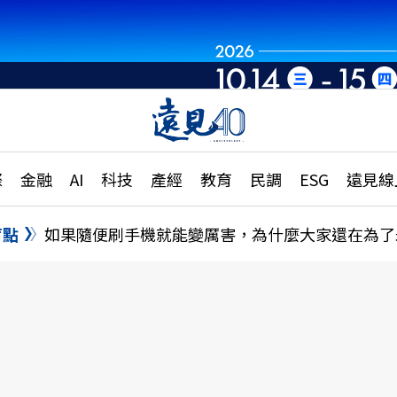
章
特輯
文章
大學升學、職涯攻略
遠
際
金融
AI
科技
產經
教育
民調
ESG
遠見線
國際
更
縣市施政調查全解析
金融
單
民調
盲點
如果隨便刷手機就能變厲害，為什麼大家還在為了
產經
電
好享生活
獨
專欄