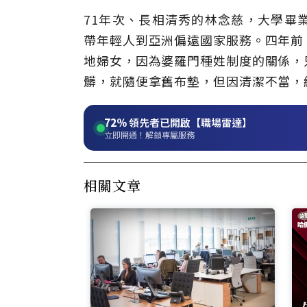
71年次、長相清秀的林念慈，大學畢
帶年輕人到亞洲偏遠國家服務。四年前
地婦女，因為婆羅門種姓制度的關係，
髒，就隨便拿舊布墊，但因清潔不當，
72%
領先者已開啟【職場雷達】
立即開通！解鎖專屬服務
相關文章