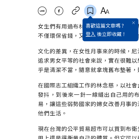
喜歡這篇文章嗎 ?
女生們有用過布材質的衛生棉嗎？在倡
登入
後立即收藏 !
不僅環保省錢，又可以幫助尼泊爾的婦
文化的差異，在女性月事來的時候，尼
追求男女平等的社會來說，實在很難以
乎是清潔不當，隨意就拿塊舊布墊著，
在國際志工組織工作的林念慈，以社會
發抖，到後來一針一線縫出自己用的
易，讓這些弱勢國家的婦女改善月事的
他們生活。
現在台灣的公平貿易超市可以買到布衛
用上還是得衡量自己的體質。但它可以