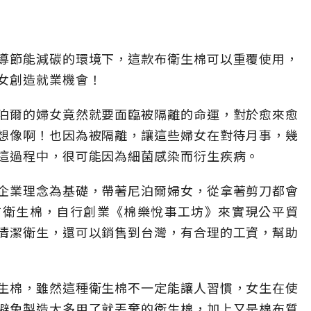
導節能減碳的環境下，這款布衛生棉可以重覆使用，
女創造就業機會！
泊爾的婦女竟然就要面臨被隔離的命運，對於愈來愈
想像啊！也因為被隔離，讓這些婦女在對待月事，幾
這過程中，很可能因為細菌感染而衍生疾病。
企業理念為基礎，帶著尼泊爾婦女，從拿著剪刀都會
布衛生棉，自行創業《棉樂悅事工坊》來實現公平貿
清潔衛生，還可以銷售到台灣，有合理的工資，幫助
生棉，雖然這種衛生棉不一定能讓人習慣，女生在使
避免製造太多用了就丟棄的衛生棉，加上又是棉布質