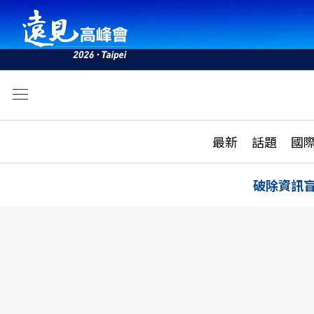
文
最新
最新
話題
國
雜誌目錄
活動
話題
AI
破除資訊
學堂
專題報導
科技
教育
遠見ON AIR
影音
合作