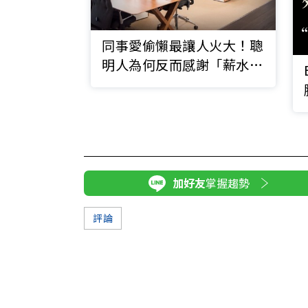
同事愛偷懶最讓人火大！聰
明人為何反而感謝「薪水小
偷」的存在？
加好友
掌握趨勢
評論