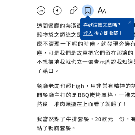
喜歡這篇文章嗎 ?
這間餐廳的裝潢很可愛，非常有老式農
登入
後立即收藏 !
穀物袋之類總之是些農場工具，特別的
麼不清理一下呢的時候，就發現旁邊
塵，可是我們是故意把它們留在那邊的
不想掃地我就也立一張告示牌說我知道
了藉口。
餐廳老闆也超High，用非常有精神
間餐廳主打的是BBQ炭烤風格，一進
然後一堆肉類擺在上面看了就餓了！
我當然點了牛排套餐，20歐元一份，
點了鴨胸套餐。