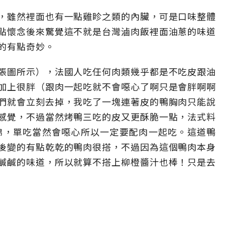
，雖然裡面也有一點雞眕之類的內臟，可是口味整體
點懷念後來驚覺這不就是台灣滷肉飯裡面油蔥的味道
的有點奇妙。
張圖所示），法國人吃任何肉類幾乎都是不吃皮跟油
加上很胖（跟肉一起吃就不會噁心了啊只是會胖啊啊
們就會立刻去掉，我吃了一塊連著皮的鴨胸肉只能說
感覺，不過當然烤鴨三吃的皮又更酥脆一點，法式料
綿，單吃當然會噁心所以一定要配肉一起吃。這道鴨
後變的有點乾乾的鴨肉很搭，不過因為這個鴨肉本身
鹹鹹的味道，所以就算不搭上柳橙醬汁也棒！只是去