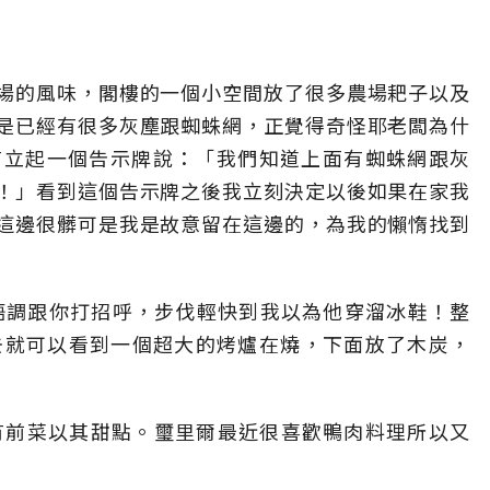
場的風味，閣樓的一個小空間放了很多農場耙子以及
是已經有很多灰塵跟蜘蛛網，正覺得奇怪耶老闆為什
有立起一個告示牌說：「我們知道上面有蜘蛛網跟灰
！」看到這個告示牌之後我立刻決定以後如果在家我
這邊很髒可是我是故意留在這邊的，為我的懶惰找到
的語調跟你打招呼，步伐輕快到我以為他穿溜冰鞋！整
去就可以看到一個超大的烤爐在燒，下面放了木炭，
有前菜以其甜點。璽里爾最近很喜歡鴨肉料理所以又