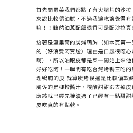
首先開胃菜我們都點了有火腿片的沙拉
來說比較偏油膩，不過我邊吃邊覺得有
嘛！！雖然油蔥配飯很香可是配沙拉真
接著是璽里爾的炭烤鴨胸（如本頁第一
的（好浪費阿買尬）理由是口感很噁心
啊），所以油跟皮都是菜一開始上來他
好好吃阿！一瞬間有吃台灣烤鴨三吃的
理鴨胸的皮 就算炭烤後還是比較偏軟
胸佐的是柳橙醬汁，酸酸甜甜跟去掉皮
應該就已經先醃漬過了已經有一點甜甜
皮吃真的有點乾。