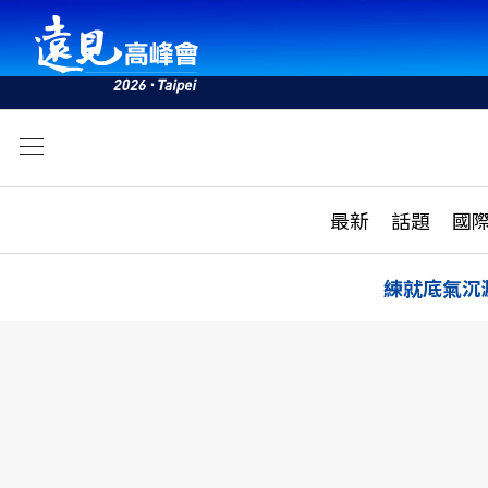
文
最新
最新
話題
國
雜誌目錄
活動
話題
AI
練就底氣沉
學堂
專題報導
科技
教育
遠見ON AIR
影音
合作