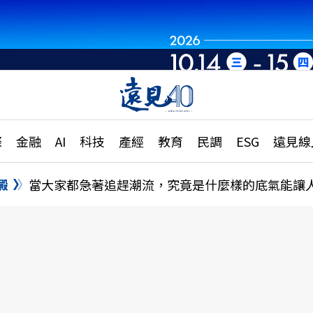
章
特輯
文章
大學升學、職涯攻略
遠
際
金融
AI
科技
產經
教育
民調
ESG
遠見線
國際
更
縣市施政調查全解析
金融
單
民調
澱
當大家都急著追趕潮流，究竟是什麼樣的底氣能讓
產經
電
好享生活
獨
專欄