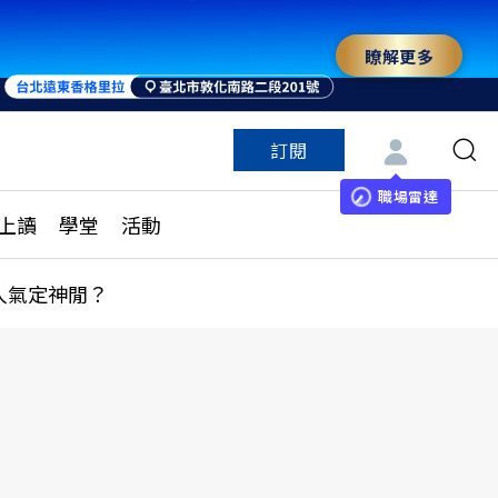
瞭解更多
訂閱
特色頻道
訂閱
見線上讀
ESG遠見
職場雷達
上讀
學堂
活動
多訂閱方案
城市學
刊購買
健康遠見
人氣定神閒？
子報訂閱
華人精英論壇
享知識包
領導影響力學院