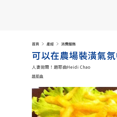
【遠見40週年慶】訂《遠見》贈實用家電3選1+暢銷好
首頁
產經
消費服務
可以在農場裝潢氣氛
人妻拋爾！趙耶曲Heidi Chao
趙耶曲
加入追蹤
趙耶曲