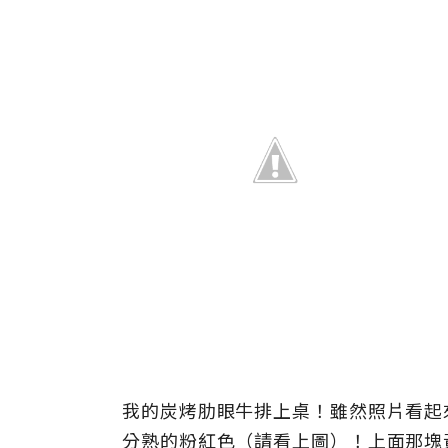
我的炭烤肋眼牛排上桌！雖然照片看起
分熟的粉紅色（請看上圖）！上面那塊