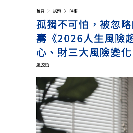
首頁
話題
時事
孤獨不可怕，被忽略
壽《2026人生風
心、財三大風險變化
游姿穎
加入追蹤
游姿穎