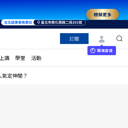
瞭解更多
來 與世界領袖同行
訂閱
特色頻道
訂閱
見線上讀
ESG遠見
職場雷達
上讀
學堂
活動
多訂閱方案
城市學
刊購買
健康遠見
人氣定神閒？
子報訂閱
華人精英論壇
享知識包
領導影響力學院