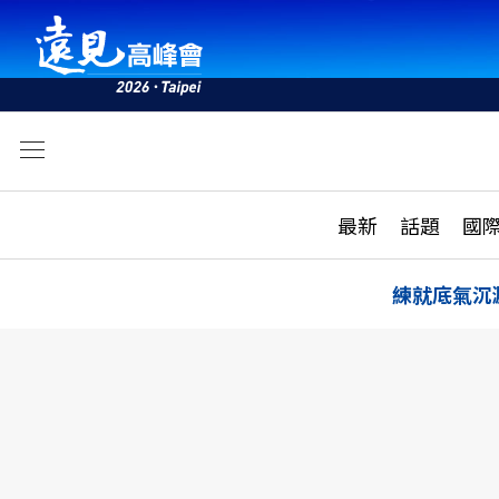
文
最新
最新
話題
國
雜誌目錄
活動
話題
AI
練就底氣沉
學堂
專題報導
科技
教育
遠見ON AIR
影音
合作