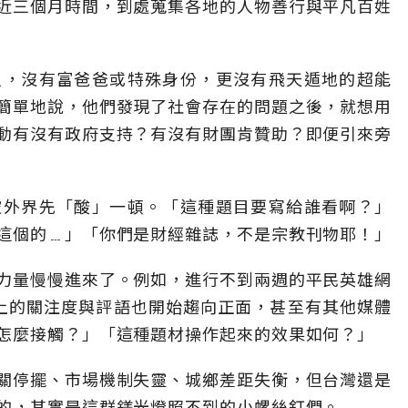
近三個月時間，到處蒐集各地的人物善行與平凡百姓
人，沒有富爸爸或特殊身份，更沒有飛天遁地的超能
簡單地說，他們發現了社會存在的問題之後，就想用
動有沒有政府支持？有沒有財團肯贊助？即便引來旁
被外界先「酸」一頓。「這種題目要寫給誰看啊？」
這個的﹍」「你們是財經雜誌，不是宗教刊物耶！」
力量慢慢進來了。例如，進行不到兩週的平民英雄網
上的關注度與評語也開始趨向正面，甚至有其他媒體
怎麼接觸？」「這種題材操作起來的效果如何？」
關停擺、市場機制失靈、城鄉差距失衡，但台灣還是
的，其實是這群鎂光燈照不到的小螺絲釘們。