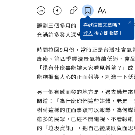
喜歡這篇文章嗎 ?
籌劃三個多月的「平民英雄」推出後，
登入
後立即收藏 !
充滿許多發人深省的議題。
時間拉回9月份，當時正是台灣社會氣
癱瘓、第四季經濟景氣持續低迷、食
「還有什麼事能讓大家看見希望？」成
能夠振奮人心的正面報導，刺激一下低
另一個有感而發的地方是，過去幾年來
問道：「為什麼你們這些媒體，老是一
樹菊這樣的正面事蹟可以報導，為何媒
愈多的民眾，已經不開電視、不看報紙
的「垃圾資訊」，把自己變成既負面思