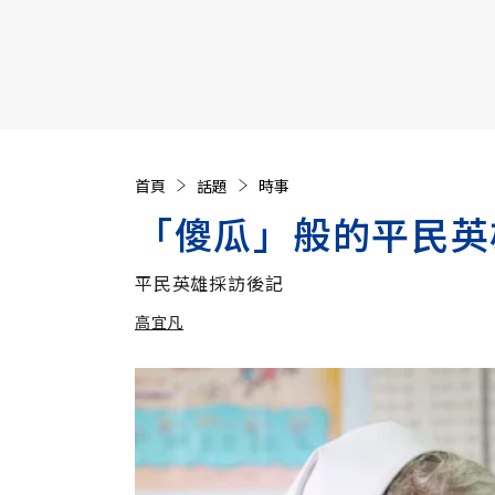
【遠見40週年慶】訂《遠見》贈實用家電3選1+暢銷好
首頁
話題
時事
「傻瓜」般的平民英
平民英雄採訪後記
高宜凡
加入追蹤
高宜凡