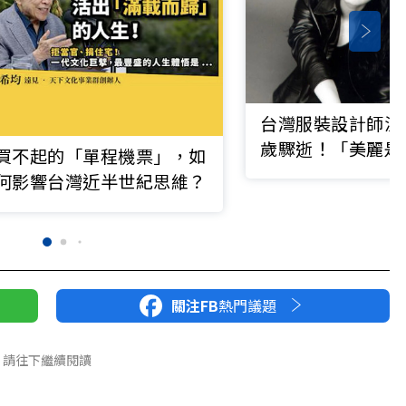
台灣服裝設計師溫
歲驟逝！「美麗是
買不起的「單程機票」，如
量、一種尊嚴」印
何影響台灣近半世紀思維？
轉捩
關注FB
熱門議題
請往下繼續閱讀