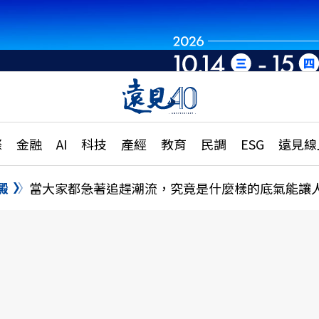
世界重組・洞見未
章
特輯
文章
大學升學、職涯攻略
遠
際
金融
AI
科技
產經
教育
民調
ESG
遠見線
國際
更
縣市施政調查全解析
金融
單
民調
澱
當大家都急著追趕潮流，究竟是什麼樣的底氣能讓
產經
電
好享生活
獨
專欄