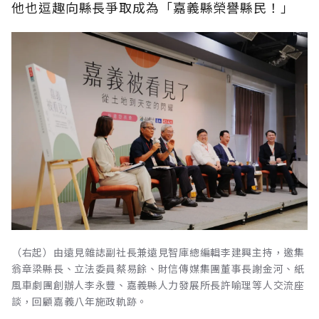
他也逗趣向縣長爭取成為「嘉義縣榮譽縣民！」
（右起）由遠見雜誌副社長兼遠見智庫總編輯李建興主持，邀集
翁章梁縣長、立法委員蔡易餘、財信傳媒集團董事長謝金河、紙
風車劇團創辦人李永豐、嘉義縣人力發展所長許喻理等人交流座
談，回顧嘉義八年施政軌跡。