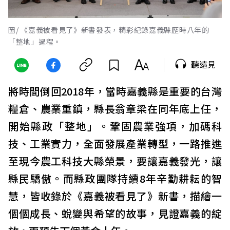
圖/ 《嘉義被看見了》新書發表，精彩紀錄嘉義縣歷時八年的
「整地」過程。
聽遠見
將時間倒回2018年，當時嘉義縣是重要的台灣
糧倉、農業重鎮，縣長翁章梁在同年底上任，
開始縣政「整地」。鞏固農業強項，加碼科
技、工業實力，全面發展產業轉型，一路推進
至現今農工科技大縣榮景，要讓嘉義發光，讓
縣民驕傲。而縣政團隊持續8年辛勤耕耘的智
慧，皆收錄於《嘉義被看見了》新書，描繪一
個個成長、蛻變與希望的故事，見證嘉義的綻