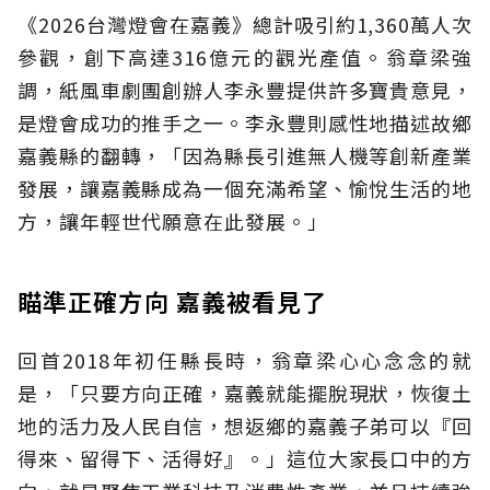
《2026台灣燈會在嘉義》總計吸引約1,360萬人次
參觀，創下高達316億元的觀光產值。翁章梁強
調，紙風車劇團創辦人李永豐提供許多寶貴意見，
是燈會成功的推手之一。李永豐則感性地描述故鄉
嘉義縣的翻轉，「因為縣長引進無人機等創新產業
發展，讓嘉義縣成為一個充滿希望、愉悅生活的地
方，讓年輕世代願意在此發展。」
瞄準正確方向 嘉義被看見了
回首2018年初任縣長時，翁章梁心心念念的就
是，「只要方向正確，嘉義就能擺脫現狀，恢復土
地的活力及人民自信，想返鄉的嘉義子弟可以『回
得來、留得下、活得好』。」這位大家長口中的方