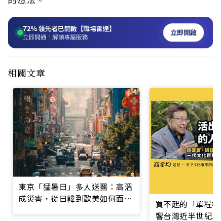
72%
領先者已開啟【職場雷達】
立即開啟
立即開通！解鎖專屬服務
相關文章
東京「猛暑日」多人送醫：高溫
成災害，從日韓到歐美如何面
買不起的「單程機
對？台灣能否借鏡？
響台灣近半世紀思