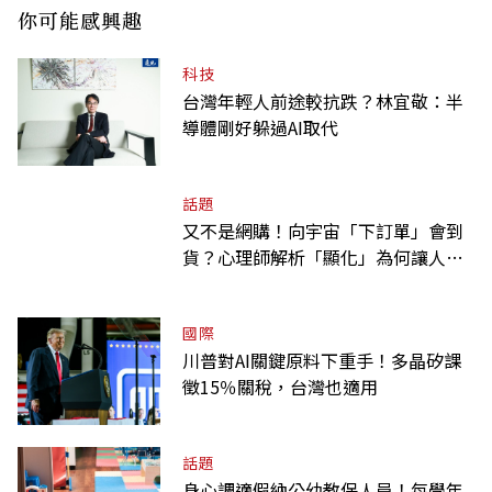
你可能感興趣
科技
台灣年輕人前途較抗跌？林宜敬：半
導體剛好躲過AI取代
話題
又不是網購！向宇宙「下訂單」會到
貨？心理師解析「顯化」為何讓人無
法自拔
國際
川普對AI關鍵原料下重手！多晶矽課
徵15％關稅，台灣也適用
話題
身心調適假納公幼教保人員！每學年