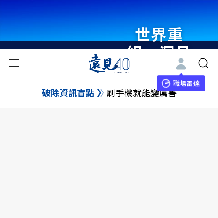
世界重
組・洞見
未來 與
世界領袖
職場雷達
破除資訊盲點
刷手機就能變厲害
同行