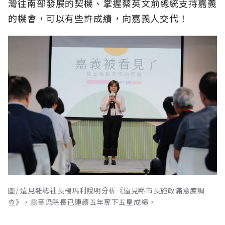
灣往南部發展的契機、掌握蔡英文前總統支持嘉義
的機會，可以有些許成績，向嘉義人交代！
圖/ 遠見雜誌社長楊瑪利說明分析《遠見縣市長施政滿意度調
查》，翁章梁縣長已連續五年奪下五星成績。