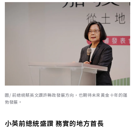
圖/ 前總統蔡英文讚許縣政發展方向，也期待未來黃金十年的蓬
勃發展。
小英前總統盛讚 務實的地方首長