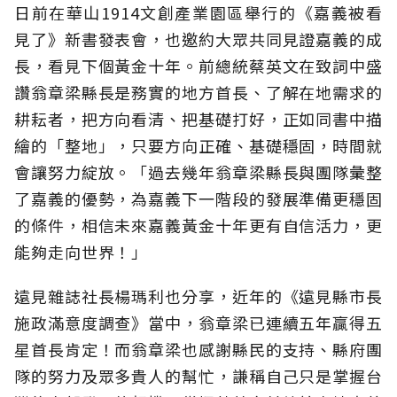
日前在華山1914文創產業園區舉行的《嘉義被看
見了》新書發表會，也邀約大眾共同見證嘉義的成
長，看見下個黃金十年。前總統蔡英文在致詞中盛
讚翁章梁縣長是務實的地方首長、了解在地需求的
耕耘者，把方向看清、把基礎打好，正如同書中描
繪的「整地」，只要方向正確、基礎穩固，時間就
會讓努力綻放。「過去幾年翁章梁縣長與團隊彙整
了嘉義的優勢，為嘉義下一階段的發展準備更穩固
的條件，相信未來嘉義黃金十年更有自信活力，更
能夠走向世界！」
遠見雜誌社長楊瑪利也分享，近年的《遠見縣市長
施政滿意度調查》當中，翁章梁已連續五年贏得五
星首長肯定！而翁章梁也感謝縣民的支持、縣府團
隊的努力及眾多貴人的幫忙，謙稱自己只是掌握台