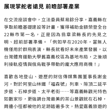
展現掌舵者遠見 前瞻部署產業
在交流座談會中，立法委員蔡易餘分享，嘉義縣在
爭取前瞻基礎建設等計畫，獲得補助金額榮登全台
22縣市第一名，正是因為翁章梁縣長的先見之
明、超前部署準備。「例如早在2020年，當無人
機僅用於群飛表演，縣長就看好未來產業發展，以
台灣體育運動大學舊嘉義校區為基地布局，之後順
利接軌疫情與俄烏戰爭帶動的龐大應用商機！」
喜歡各地登山、遊歷的財信傳媒集團董事長謝金
河，對於阿里山林鐵「福森號」列車、隙頂二延平
步道、石棹步道、太平老街……等嘉義縣觀光特色
如數家珍，更強調台灣最美的茶山景觀就在石棹，
周邊小徑都被他的足跡踏遍多次，熱愛嘉義旅遊的