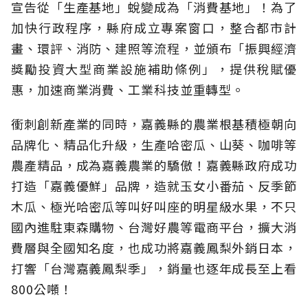
宣告從「生產基地」蛻變成為「消費基地」！為了
加快行政程序，縣府成立專案窗口，整合都市計
畫、環評、消防、建照等流程，並頒布「振興經濟
獎勵投資大型商業設施補助條例」，提供稅賦優
惠，加速商業消費、工業科技並重轉型。
衝刺創新產業的同時，嘉義縣的農業根基積極朝向
品牌化、精品化升級，生產哈密瓜、山葵、咖啡等
農產精品，成為嘉義農業的驕傲！嘉義縣政府成功
打造「嘉義優鮮」品牌，造就玉女小番茄、反季節
木瓜、極光哈密瓜等叫好叫座的明星級水果，不只
國內進駐東森購物、台灣好農等電商平台，擴大消
費層與全國知名度，也成功將嘉義鳳梨外銷日本，
打響「台灣嘉義鳳梨季」，銷量也逐年成長至上看
800公噸！