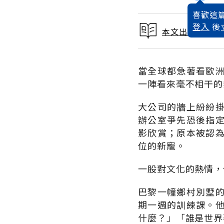
喜歡這篇
登入
後
本文出自 1992
當全球都急著看歐
一陣看來毫不相干的
大公司的牆上紛紛
辦公室爭先恐後指
影欣賞；原本被認
位的新寵。
一股對文化的熱情，
巴黎一幢鄉村別墅
期一週的訓練課。
什麼？」「誰是世界