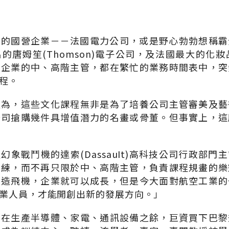
率的國營企業－－法國電力公司，或是野心勃勃想稱霸
的唐姆笙(Thomson)電子公司，及法國最大的化妝品
大企業的中、高階主管，都在繁忙的業務時間表中，突
程。
以為，這些文化課程無非是為了培養公司主管審美及藝
公司搶購幾件具增值潛力的名畫或骨董。但事實上，這
幻象戰鬥機的達索(DassauIt)高科技公司行政部門
訓練，而不再只限於中、高階主管，負責課程規畫的樂
製造飛機，企業就可以成長，但是今大面對航空工業的
業人員，才能開創出新的發展方向。」
也在生產半導體、家電、通訊設備之餘，巨資買下巴黎