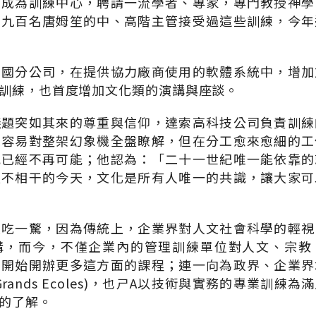
復成為訓練中心，聘請一流學者、專家，專門教授神學
有九百名唐姆笙的中、高階主管接受過這些訓練，今年
法國分公司，在提供協力廠商使用的軟體系統中，增加
訓練，也首度增加文化類的演講與座談。
議題突如其來的尊重與信仰，達索高科技公司負責訓練
很容易對整架幻象機全盤瞭解，但在分工愈來愈細的工
況已經不再可能；他認為：「二十一世紀唯一能依靠的
互不相干的今天，文化是所有人唯一的共識，讓大家可
大吃一驚，因為傳統上，企業界對人文社會科學的輕視
溝，而今，不僅企業內的管理訓練單位對人文、宗教
也開始開辦更多這方面的課程；連一向為政界、企業界
rands Ecoles)，也ㄕA以技術與實務的專業訓練
的了解。