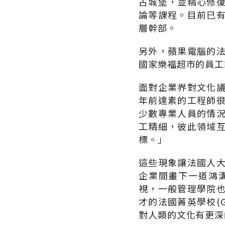
古城堡，並精心修
論等課程。目前已
層幹部。
另外，蘋果電腦的
國家樂福超市的員工
面對企業界對文化
年前達素的工程師
少數專業人員的情
工精細，彼此領域
標。」
這些現象讓法國人
企業間畫下一道鴻
視，一般管理學院
才的法國菁英學校(G
對人類的文化有更深