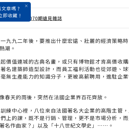
文章嗎 ?
立即收藏 !
 / 4月號雜誌 第070期遠見雜誌
洲一九九二年後，要推出什麼宏遠、壯麗的經濟策略時
熱潮。
掛起價值連城的古典名畫，或只有博物館才肯高價收購
定著名建築師造型設計，而員工福利活動也從郊遊、球
為毫無生產能力的知識分子，更被高薪聘用，進駐企業
像春天的雨後，突然在法國企業界百花齊放。
的訓練中心裡，八位來自法國著名大企業的高階主管，
他們上的課，既不是行銷、管理，更不是市場分析，而
著名作曲家？」以及「十八世紀文學史」……。