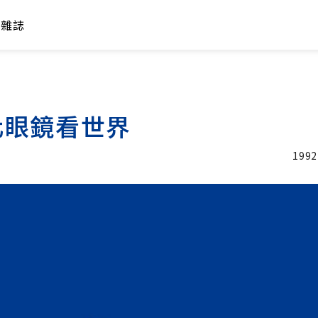
年雜誌
化眼鏡看世界
1992
加入追蹤