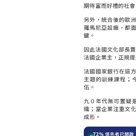
期待富而好禮的社會
另外，統合後的歐
羅馬尼亞設廠，都
鍵。
因此法國文化部長賈克
法國企業主，正規提
法國國家銀行在這
主題的訓練課程；
伍。
九０年代無可置疑
織；當企業注重文
成形。
72%
領先者已開啟