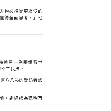
袖人物必須從更廣泛的
懂得全面思考，」他
時換另一副眼鏡看世
的不二良法。
竟有八八%的受訪者認
前，訓練成為聰明有