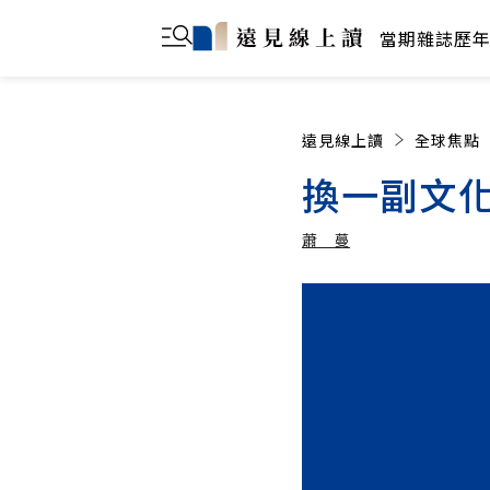
當期雜誌
歷
遠見線上讀
全球焦點
換一副文
蕭 蔓
蕭 蔓