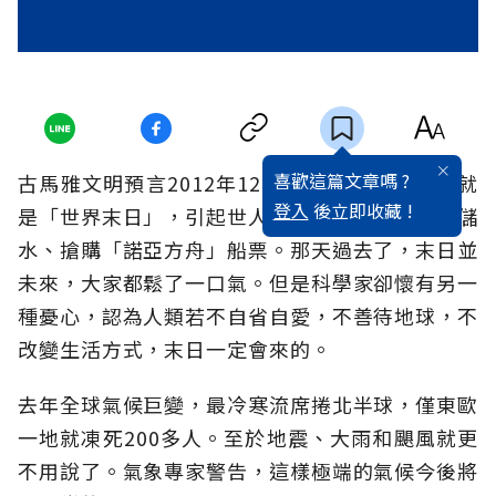
喜歡這篇文章嗎 ?
古馬雅文明預言2012年12月21日黑夜來臨時，就
登入
後立即收藏 !
是「世界末日」，引起世人恐慌，很多人儲糧、儲
水、搶購「諾亞方舟」船票。那天過去了，末日並
未來，大家都鬆了一口氣。但是科學家卻懷有另一
種憂心，認為人類若不自省自愛，不善待地球，不
改變生活方式，末日一定會來的。
去年全球氣候巨變，最冷寒流席捲北半球，僅東歐
一地就凍死200多人。至於地震、大雨和颶風就更
不用說了。氣象專家警告，這樣極端的氣候今後將