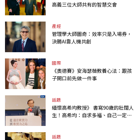
高義三位大師共有的智慧交會
產經
管理學大師圖奇：效率只是入場券，
決勝AI靠人機共創
國際
《奧德賽》安海瑟薇教養心法：跟孩
子開口前先做一件事
話題
緬懷高希均教授》 書寫90歲的壯闊人
生！高希均：自求多福、自己一定要
爭氣
話題