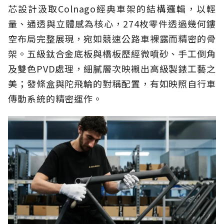
芯設計汲取Colnago經典車架的結構邏輯，以輕
量、通透與立體感為核心，274枚零件透過幾何鏤
空布局完整展現，宛如競速公路車裸露而精密的骨
架。五級鈦合金底板與橋板歷經微噴砂、手工倒角
及雙色PVD處理，細膩層次映襯出高級製錶工藝之
美；發條盒與陀飛輪的對稱配置，有如映照自行車
傳動系統的精密運作。