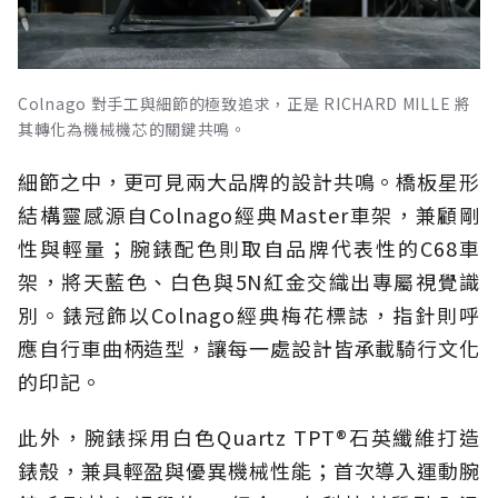
Colnago 對手工與細節的極致追求，正是 RICHARD MILLE 將
其轉化為機械機芯的關鍵共鳴。
細節之中，更可見兩大品牌的設計共鳴。橋板星形
結構靈感源自Colnago經典Master車架，兼顧剛
性與輕量；腕錶配色則取自品牌代表性的C68車
架，將天藍色、白色與5N紅金交織出專屬視覺識
別。錶冠飾以Colnago經典梅花標誌，指針則呼
應自行車曲柄造型，讓每一處設計皆承載騎行文化
的印記。
此外，腕錶採用白色Quartz TPT®石英纖維打造
錶殼，兼具輕盈與優異機械性能；首次導入運動腕