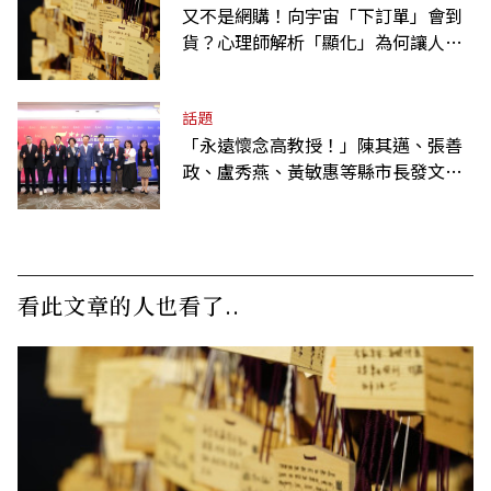
又不是網購！向宇宙「下訂單」會到
貨？心理師解析「顯化」為何讓人無
法自拔
話題
「永遠懷念高教授！」陳其邁、張善
政、盧秀燕、黃敏惠等縣市長發文弔
唁高希均
看此文章的人也看了..