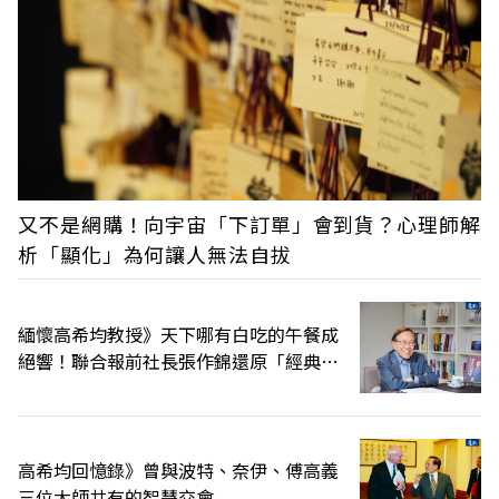
又不是網購！向宇宙「下訂單」會到貨？心理師解
析「顯化」為何讓人無法自拔
緬懷高希均教授》天下哪有白吃的午餐成
絕響！聯合報前社長張作錦還原「經典名
言」由來
高希均回憶錄》曾與波特、奈伊、傅高義
三位大師共有的智慧交會