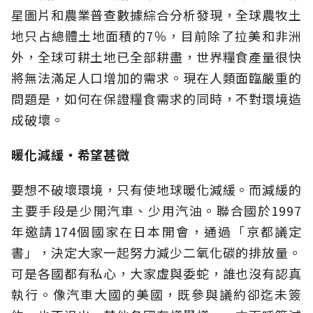
星圖片和農業普查數據綜合分析發現，全球農牧土
地只占總體土地面積的7％，目前除了拉美和非洲
外，全球可耕土地已全部耕盡，世界糧食產量很快
將無法滿足人口增加的需求。現在人類面臨嚴重的
問題是，如何在保證糧食需求的同時，不對環境造
成破壞。
暖化減緩‧希望甚微
要想不破壞環境，只有使地球暖化減緩。而減緩的
主要手段是少開汽車、少用汽油。聯合國於1997
年邀請174個國家在日本開會，通過「京都議定
書」，決定大家一起努力減少二氧化碳的排放量。
可是各國都有私心，大家虛與委蛇，誰也沒有認真
執行。像汽車大國的美國，既參與議約卻迄未簽