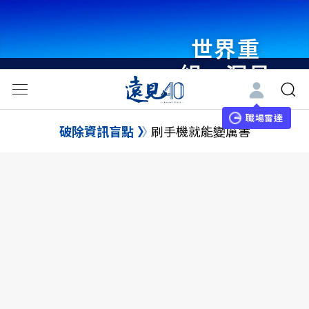
世界重
組・洞見
未來 與
世界領袖
職場雷達
破除資訊盲點
刷手機就能變厲害
同行