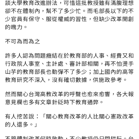
談大學教育改進辦法，可惜這批教授雖有滿腹理想
卻不在體制內，幫不了多少忙。而毛部長以下的不
少官員有保守、服從權威的習性，但缺少改革開創
的魄力。
不可為而為之
許多人認為問題癥結在於教育部的人事、經費又和
行政院人事室、主計處、審計部相關，再不怕燙手
山芋的教育部長也動彈不了多少；加上國內的高等
教育研究不深入，沒有確切數據，供施政參考。
然而關心台灣高教改革的呼聲也愈來愈響，各大報
意見欄也多有文章針砭時下教育通弊。
有人挖苦說：「關心教育改革的人比關心憲政改革
的人還多。」
不管體制改革何時啟動，不少教授仍只問耕耘。台