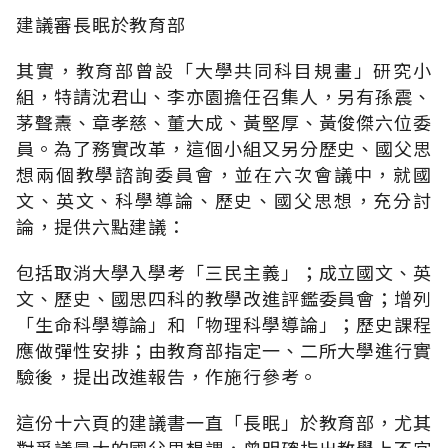
建議審長眠於教育部
其實，教育部曾設「大學共同科目規畫」研究小
組，特請沈君山、李亦園擔任召集人，另有孫震、
茅聲燾、章孝慈、董大成、黃堅厚、黃俊傑六位委
員。為了務實改革，這個小組又另分歷史、國父思
想兩個教學諮詢委員會，並在六次會議中，就國
文、英文、科學導論、歷史、國父思想，充分討
論，提供六點建議：
包括取消大學入學考「三民主義」；成立國文、英
文、歷史、國思四科的教學改進評鑑委員會；增列
「生命科學導論」和「物理科學導論」；歷史課程
應做彈性安排；由教育部指定一、二所大學進行實
驗後，提出改進報告，作施行參考。
這份十六頁的建議書一直「長眠」於教育部，尤其
對爭議最大的國父思想課，曾明確指出教學上不宜