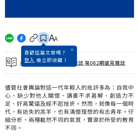
喜歡這篇文章嗎 ?
登入
後立即收藏 !
本文出自 1991 / 8月號雜誌 第062期遠見雜誌
儘管社會輿論對這一代年輕人的批評多為：自我中
心、缺少對他人關懷、讀書不求甚解、創造力不
足、好高騖遠及經不起挫折。然而，就像每一個時
代，有迷失的羔羊，也有滿懷理想的有志青年。仔
細分析，兩種截然不同的氣質，實源於所受的教育
不同。