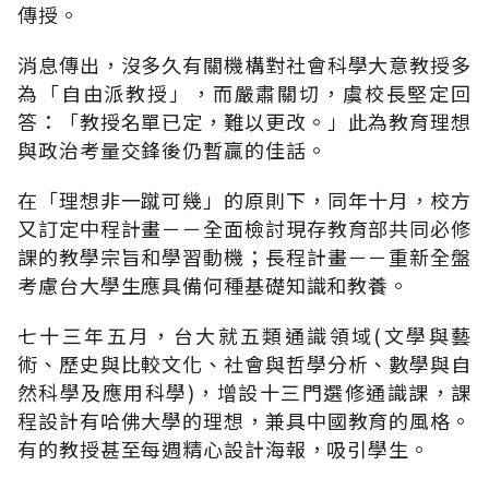
傳授。
消息傳出，沒多久有關機構對社會科學大意教授多
為「自由派教授」，而嚴肅關切，虞校長堅定回
答：「教授名單已定，難以更改。」此為教育理想
與政治考量交鋒後仍暫贏的佳話。
在「理想非一蹴可幾」的原則下，同年十月，校方
又訂定中程計畫－－全面檢討現存教育部共同必修
課的教學宗旨和學習動機；長程計畫－－重新全盤
考慮台大學生應具備何種基礎知識和教養。
七十三年五月，台大就五類通識領域(文學與藝
術、歷史與比較文化、社會與哲學分析、數學與自
然科學及應用科學)，增設十三門選修通識課，課
程設計有哈佛大學的理想，兼具中國教育的風格。
有的教授甚至每週精心設計海報，吸引學生。