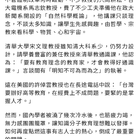
大電機系馬志欽教授，費了不少工夫準備他在政大
新聞系開設的「自然科學概論」，他講課只談理
念，不談太多知識，讓學生先感興趣，由哲學、宗
教來看科學、物質、心和宇宙。
清華大學宋文理教授雖知清大科系少，仍努力設
計，請學養豐富的兼任教授來清華教通識課，他認
為：「要有教育理念的教育家，才會教得好通識
課。」言談間有「明知不可為而為之」的執著。
遠在美國的許倬雲教授也在長途電話中說：「台灣
要辦好高等教育，在經費上不成問題，要緊的是掌
握人才。」
然而，國內學者被澆了幾次冷水後，也筋疲力竭，
無力感團團籠罩，讓知識分子教育理想難以發揮。
如何再度點燃這事有志人士的熱心，倒成了最重要
的關鍵。