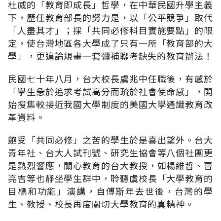
杜威的「教育即成長」哲學，在中華民國升學主義
下，歷任教育部長的努力是，以「公平競爭」取代
「人盡其才」；採「共同必修科目實施要點」的限
定，使台灣地區各大學成了只有一所「教育部的大
學」，更遑論規畫一套彌補聯考缺失的教育辦法！
民國七十年八月，台大校長虞兆中任職後，有感於
「學生急於追求考試高分而疏於社會使命感」，開
始搜集較接近我國大學制度的美國大學通識教育改
革資料。
飽受「共同必修」之苦的學生於是喜出望外。台大
青年社、台大人試刊號、研究生協會等八個社團更
是熱烈響應，關心教育的台大教授，如楊維哲、曹
亮吉等也靜坐學生群中，聆聽虞校長「大學教育的
目標和功能」演講，自傅斯年去世後，台灣的學
生、教授、校長再度關切大學教育的真精神。