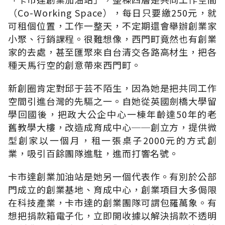
（Co-Working Space），每日只要繳250元，就
可租個位置，工作一整天，不定期還會舉辦創業家
小聚、行銷課程。很難想像，西門町竟然也有創業
家的去處，甚至匯聚來自台清交各路高材生，把各
種天馬行空的創意帶來西門町。
新創圈肯定對邱于芸不陌生，因為她是把共同工作
空間引進台灣的先驅之一。自她從英國劍橋大學留
學回國後，把政大公企中心一棟年齡達50年的老
舊教學大樓，改造成育成中心──創立方，提供微
型創家以一個月，租一張桌子2000元的方式創
業，吸引百餘團隊進駐，進而打響名號。
卡市達創業加油站是她另一個代表作。有別於公部
門成立的創業基地、育成中心，創業項目大多侷限
在科技產業，卡市達的創業團隊可謂包羅萬象。有
想把捐款箱電子化，立即開收據以解決捐款不透明