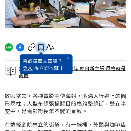
喜歡這篇文章嗎 ?
登入
後立即收藏 !
本文出自 2016 / 9月號雜誌 哈日新主張 風格就是
商機
放眼望去，各種電影宣傳海報，貼滿人行道上的圓
形汞柱；大型布條張揚醒目的橫跨整條街，懸在半
空中，是電影街長年不變的景致。
在這條劇院林立的街道，有一棟樓，外觀與咖啡店