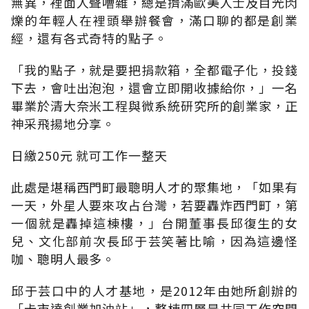
無異，裡面人聲嘈雜，總是擠滿歐美人士及目光閃
爍的年輕人在裡頭舉辦餐會，滿口聊的都是創業
經，還有各式奇特的點子。
「我的點子，就是要把捐款箱，全都電子化，投錢
下去，會吐出泡泡，還會立即開收據給你，」一名
畢業於清大奈米工程與微系統研究所的創業家，正
神采飛揚地分享。
日繳250元 就可工作一整天
此處是堪稱西門町最聰明人才的聚集地，「如果有
一天，外星人要來攻占台灣，若要轟炸西門町，第
一個就是轟掉這棟樓，」台開董事長邱復生的女
兒、文化部前次長邱于芸笑著比喻，因為這邊怪
咖、聰明人最多。
邱于芸口中的人才基地，是2012年由她所創辦的
「卡市達創業加油站」，整棟四層是共同工作空間