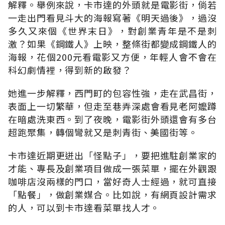
解釋。舉例來說，卡市達的外頭就是電影街，倘若
一走出門看見斗大的海報寫著《明天過後》，過沒
多久又來個《世界末日》，對創業青年是不是刺
激？如果《鋼鐵人》上映，整條街都變成鋼鐵人的
海報，花個200元看電影又方便，年輕人會不會在
科幻劇情裡，得到新的啟發？
她進一步解釋，西門町的包容性強，走在武昌街，
表面上一切繁華，但走至巷弄深處會看見老阿嬤蹲
在暗處洗東西。到了夜晚，電影街外頭還會有多台
超跑聚集，轉個彎就又是刺青街、美國街等。
卡市達近期更迸出「怪點子」，要把進駐創業家的
才能、專長及創業項目做成一張菜單，擺在外觀跟
咖啡店沒兩樣的門口，當好奇人士經過，就可直接
「點餐」，做創業媒合。比如說，有網頁設計需求
的人，可以到卡市達看菜單找人才。