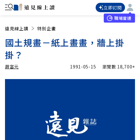
立即訂閱
職場雷達
遠見線上讀
特別企畫
國土規畫－紙上畫畫，牆上掛
掛？
蕭富元
1991-05-15
瀏覽數
18,700+
加入追蹤
蕭富元