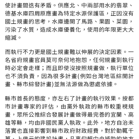
使計畫間迭有矛盾。供應北、中兩部用水的翡翠、
德基水庫四周原應畫為特定水源保護區，正因沒有
國土規畫的思考，水庫邊開了馬路、果園、菜園，
污染了水質，造成水庫優養化，使用的年限更大大
縮減。
而執行不力更是國土規畫難以伸展的決定因素。一
名省府規畫官員莫可奈何地抱怨，任何規畫到執行
時必定會走樣；而且即使沒按照規畫做，執行單位
也不須負責，因為很多計畫(例如台灣地區綜開計
畫、縣市綜發計畫)並無法源做為懲處依據。
縣市首長的態度，亦左右了計畫的執行效果。按都
市計畫專家的評估，由黨外執政的縣市較重視規
畫，眾所公推綜合發展計畫做得最完善的宜蘭、高
雄等縣，均由非國民黨人執政。此外，地方自治未
落實也直接影響到縣市政府財政經費，對於動輒千
萬、上億元的建設計畫，凡事仰賴中央補助的地方