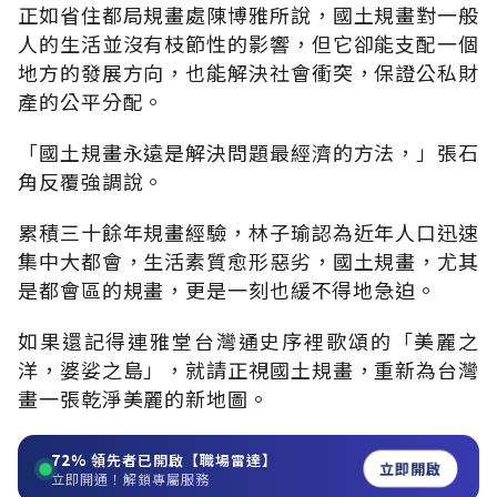
正如省住都局規畫處陳博雅所說，國土規畫對一般
人的生活並沒有枝節性的影響，但它卻能支配一個
地方的發展方向，也能解決社會衝突，保證公私財
產的公平分配。
「國土規畫永遠是解決問題最經濟的方法，」張石
角反覆強調說。
累積三十餘年規畫經驗，林子瑜認為近年人口迅速
集中大都會，生活素質愈形惡劣，國土規畫，尤其
是都會區的規畫，更是一刻也緩不得地急迫。
如果還記得連雅堂台灣通史序裡歌頌的「美麗之
洋，婆娑之島」，就請正視國土規畫，重新為台灣
畫一張乾淨美麗的新地圖。
72%
領先者已開啟【職場雷達】
立即開啟
立即開通！解鎖專屬服務