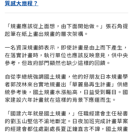
質感大旅程？
「規畫應該從上面想，由下面開始做。」張石角提
起筆在紙上畫出規畫的層次架構。
一名資深規畫師表示，即使計畫是由上而下產生，
在落實計畫時，執行單位也應該反映意見，供中央
參考，但政府部門顯然也缺少這樣的回饋。
自從李總統強調國土規畫，他的好朋友日本規畫學
者郭茂林來台實地規畫出「華麗島再生計畫」供總
統參考後，國土規畫水漲船高，日益受到矚目。國
家建設六年計畫就在這樣的背景下應運而生。
「國建六年就是國土規畫，」任職經建會主任秘書
的劉玉山堅信不渝地斷定。日夜加班完成計畫草案
的經建會都住處副處長夏正鐘直言不諱，國土規畫