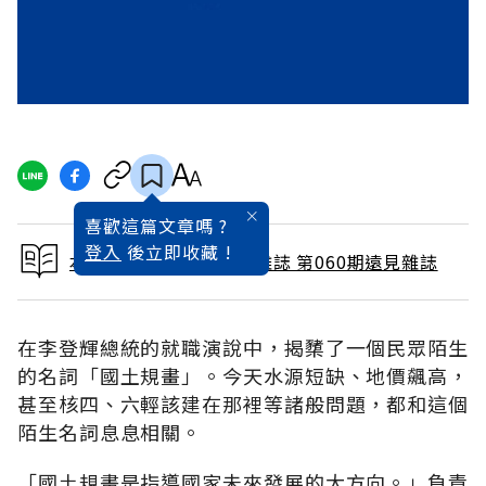
喜歡這篇文章嗎 ?
登入
後立即收藏 !
本文出自 1991 / 6月號雜誌 第060期遠見雜誌
在李登輝總統的就職演說中，揭櫫了一個民眾陌生
的名詞「國土規畫」。今天水源短缺、地價飆高，
甚至核四、六輕該建在那裡等諸般問題，都和這個
陌生名詞息息相關。
「國土規畫是指導國家未來發展的大方向。」負責