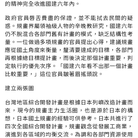
的精神完全收進國建六年內。
政府官員唇舌費盡的保證，並不能拭去民間的疑
惑。規畫界屬領袖級人物的辛晚教研究，國建六年
仍不脫混合各部門舊有計畫的模式，缺乏結構性考
量。一位做過多項規畫的官員提出心得，建議規畫
應從國土角度來衡量，釐清要達成的目標，各部門
再根據總目標提計畫，而後決定那個計畫重要，判
定執行的優先次序。「國建六年看不出那一個計畫
比較重要，」這位官員皺著眉搖頭說。
建立兩張圖
台灣地區綜合開發計畫是根據日本列嶼改造計畫而
來，現今的規畫主力生活圈，也是源於日本的構
想，日本國土規畫的經驗可供參考。日本共進行了
四次全國綜合開發計畫，規畫觀念從發展工商業，
演進到各區域的均衡交流。為調和各部門資源使用