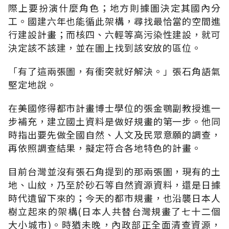
際上要扮演什麼角色；地方則據圖決定其國內分
工。國建六年也能循此架構，尋找最恰當的空間進
行建設計畫；而核四、六輕等高污染性建設，就可
決定該不該建，並在圖上找到該安放的區位。
「有了這兩張圖，有衝突就好解決。」張石角語氣
堅定地說。
在美國修得都市計畫博士學位的張金鶚副教授進一
步補充，建立國土資料是做好規畫的第一步。他同
時指出要先做全國自然、人文及民眾意願的調查，
再依照調查結果，擬定符合各地特色的計畫。
目前台灣並沒有張石角提到的那兩張圖，現有的土
地、山紋，乃至於砂石等自然資源資料，還是日據
時代遺留下來的；今天的都市規畫，也沿襲日本人
樹立起來的架構(日本人共替台灣規畫了七十二個
大小城市)。時猶未晚，內政部正全面清查資源，