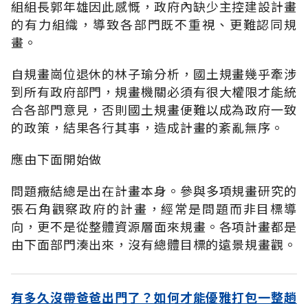
組組長郭年雄因此感慨，政府內缺少主控建設計畫
的有力組織，導致各部門既不重視、更難認同規
畫。
自規畫崗位退休的林子瑜分析，國土規畫幾乎牽涉
到所有政府部門，規畫機關必須有很大權限才能統
合各部門意見，否則國土規畫便難以成為政府一致
的政策，結果各行其事，造成計畫的紊亂無序。
應由下面開始做
問題癥結總是出在計畫本身。參與多項規畫研究的
張石角觀察政府的計畫，經常是問題而非目標導
向，更不是從整體資源層面來規畫。各項計畫都是
由下面部門湊出來，沒有總體目標的遠景規畫觀。
有多久沒帶爸爸出門了？如何才能優雅打包一整趟