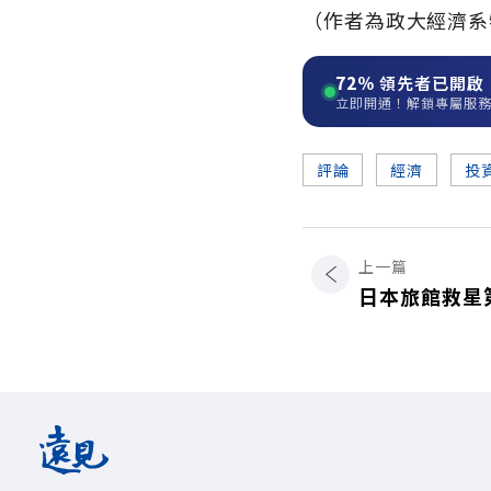
（作者為政大經濟系
72%
領先者已開啟
立即開通！解鎖專屬服
評論
經濟
投
上一篇
日本旅館救星