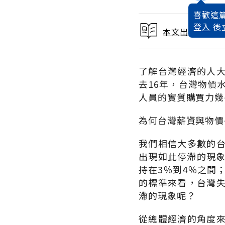
喜歡這篇
登入
後
本文出自 2015
了解台灣經濟的人
去16年，台灣物價
人員的實質購買力幾
為何台灣薪資與物價
我們相信大多數的
出現如此停滯的現象
持在3％到4％之間
的標準來看，台灣
滯的現象呢？
從總體經濟的角度