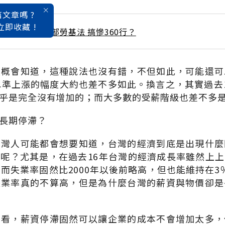
文章嗎 ?
立即收藏 !
 / 7月號雜誌 一部勞基法 搞慘360行？
大概會知道，這種說法也沒有錯，不但如此，可能還可
水準上漲的幅度大約也差不多如此。換言之，其實過去
乎是完全沒有增加的；而大多數的受薪階級也差不多
長期停滯？
台灣人可能都會想要知道，台灣的經濟到底是出現什麼
呢？尤其是，在過去16年台灣的經濟成長率雖然上
；而失業率固然比2000年以後前略高，但也能維持在3
失業率真的不算高，但是為什麼台灣的薪資與物價卻是
來看，薪資停滯固然可以讓企業的成本不會增加太多，