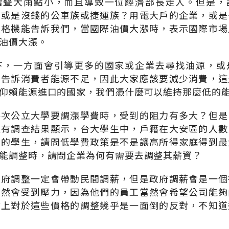
雷聲大雨點小，而且導致一位經濟部長走人。但是，
，或是沒錢的公車族或捷運族？用電大戶的企業，或是
價格機能告訴我們，當國際油價大漲時，表示國際市場
油價大漲。
下，一方面會引導更多的國家或企業去尋找油源，或
在告訴消費者能源不足，因此大家應該要減少消費，這
仰賴能源進口的國家，我們憑什麼可以維持那麼低的
每次公立大學要調漲學費時，受到的阻力有多大？但是
經有調查結果顯示，台大學生中，戶籍在大安區的人數
方的學生，請問低學費政策是不是讓高所得家庭得到最
能調整時，請問企業為何有需要去調整其薪資？
政府調整一定會帶動民間調薪，但是政府調薪會是一個
自然會受到壓力，因為他們的員工當然會希望公司能夠
會上對於這些價格的調整幾乎是一面倒的反對，不知道