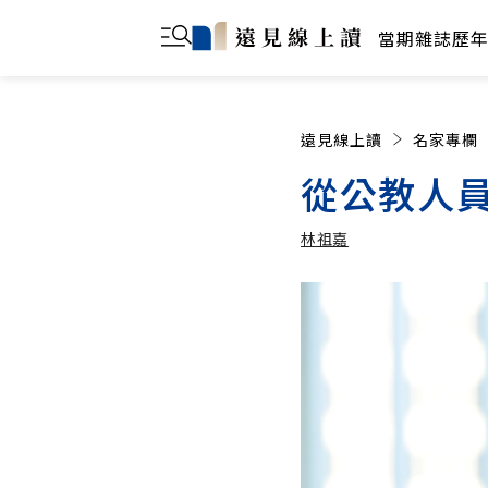
當期雜誌
歷
遠見線上讀
名家專欄
從公教人員
林祖嘉
林祖嘉