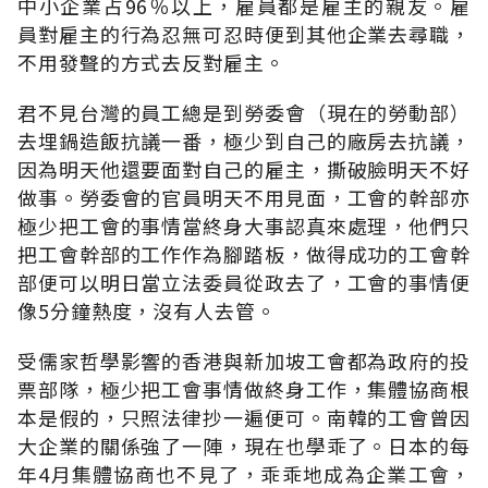
中小企業占96％以上，雇員都是雇主的親友。雇
員對雇主的行為忍無可忍時便到其他企業去尋職，
不用發聲的方式去反對雇主。
君不見台灣的員工總是到勞委會（現在的勞動部）
去埋鍋造飯抗議一番，極少到自己的廠房去抗議，
因為明天他還要面對自己的雇主，撕破臉明天不好
做事。勞委會的官員明天不用見面，工會的幹部亦
極少把工會的事情當終身大事認真來處理，他們只
把工會幹部的工作作為腳踏板，做得成功的工會幹
部便可以明日當立法委員從政去了，工會的事情便
像5分鐘熱度，沒有人去管。
受儒家哲學影響的香港與新加坡工會都為政府的投
票部隊，極少把工會事情做終身工作，集體協商根
本是假的，只照法律抄一遍便可。南韓的工會曾因
大企業的關係強了一陣，現在也學乖了。日本的每
年4月集體協商也不見了，乖乖地成為企業工會，