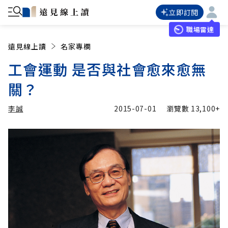
立即訂閱
職場雷達
遠見線上讀
名家專欄
工會運動 是否與社會愈來愈無
關？
李誠
2015-07-01
瀏覽數
13,100+
加入追蹤
李誠