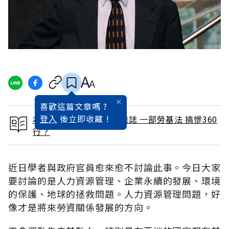
喜歡這篇文章嗎 ?
登入
後立即收藏 !
本文出自 2015 / 7月號雜誌 一部勞基法 搞慘360
行？
近日學者與政府官員愈來愈不討論此事。今日大家
要討論的是人力資源管理、企業永續的發展、環境
的保護、地球的拯救問題。人力資源管理問題，好
像才是將來勞資關係發展的方向。