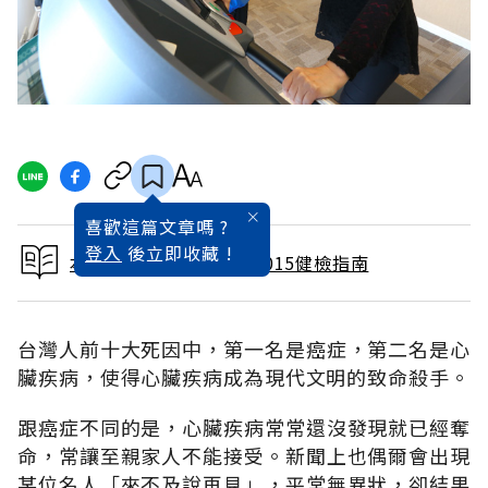
喜歡這篇文章嗎 ?
登入
後立即收藏 !
本文出自《健康遠見》2015健檢指南
台灣人前十大死因中，第一名是癌症，第二名是心
臟疾病，使得心臟疾病成為現代文明的致命殺手。
跟癌症不同的是，心臟疾病常常還沒發現就已經奪
命，常讓至親家人不能接受。新聞上也偶爾會出現
某位名人「來不及說再見」，平常無異狀，卻結果