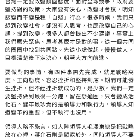
台灣一定要改變鎖國態度，面對全球競爭，政府要
堅持對的政策，大家要有決心，改變才會贏，明知
該變而不變是種「自殘」行為。很多時候，我們只
想到改變社會，卻沒有人思考，也應改變自己的心
態。提到改變，很多人都曾提出不少建議，事實上
我們應先聚焦、思考甚麼才是對的事，從一個共同
的圈圈中找到共同點。先從小處做起，慢慢做大，
目標清楚後下定決心，朝著大方向前進。
要做對的事情，有四件事需先完成，就是戰略高
度、正向態度、容忍挫折和堅持到底。期間可能發
生挫折，但不經挫折就成功的，是少數。我們一定
要堅持做到最後一分鐘，留在舒適圈，只會變成活
化石。變革最珍貴的是領導力和執行力，領導人知
道變革的重要，但不執行也沒用。
領導大略不能言，如大陸領導人毛澤東總是把戰略
放在心裡，蔣介石則是顯露於外，同時領導人不要