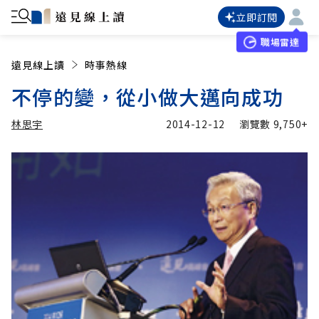
立即訂閱
職場雷達
遠見線上讀
時事熱線
不停的變，從小做大邁向成功
林思宇
2014-12-12
瀏覽數
9,750+
加入追蹤
林思宇