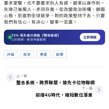
要求掌聲，也不要要求別人有感，變革以身作則，
先律己後服人，求同存異。從改變政治架構、鎖國
心態，到面對全球競爭，對的政策堅持下去，只要
我們有信心、有決心，變革一定贏。
72%
領先者已開啟【職場雷達】
立即開啟
立即開通！解鎖專屬服務
評論
經濟
傳產
創業
上一篇
整合系統、跨界聯盟，搶先卡位物聯網
下一篇
迎接4G時代，縮短數位落差