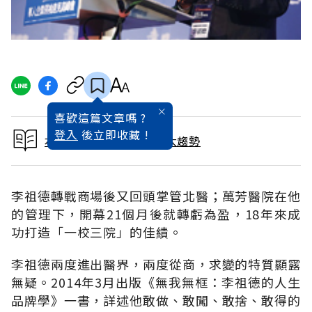
喜歡這篇文章嗎 ?
登入
後立即收藏 !
本文出自預見2015未來大趨勢
李祖德轉戰商場後又回頭掌管北醫；萬芳醫院在他
的管理下，開幕21個月後就轉虧為盈，18年來成
功打造「一校三院」的佳績。
李祖德兩度進出醫界，兩度從商，求變的特質顯露
無疑。2014年3月出版《無我無框：李祖德的人生
品牌學》一書，詳述他敢做、敢闖、敢捨、敢得的