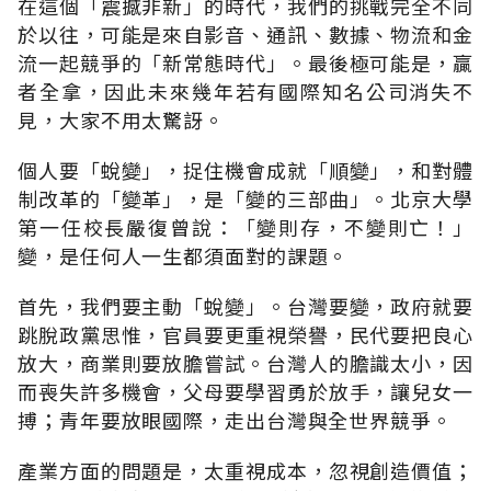
在這個「震撼非新」的時代，我們的挑戰完全不同
於以往，可能是來自影音、通訊、數據、物流和金
流一起競爭的「新常態時代」。最後極可能是，贏
者全拿，因此未來幾年若有國際知名公司消失不
見，大家不用太驚訝。
個人要「蛻變」，捉住機會成就「順變」，和對體
制改革的「變革」，是「變的三部曲」。北京大學
第一任校長嚴復曾說：「變則存，不變則亡！」
變，是任何人一生都須面對的課題。
首先，我們要主動「蛻變」。台灣要變，政府就要
跳脫政黨思惟，官員要更重視榮譽，民代要把良心
放大，商業則要放膽嘗試。台灣人的膽識太小，因
而喪失許多機會，父母要學習勇於放手，讓兒女一
搏；青年要放眼國際，走出台灣與全世界競爭。
產業方面的問題是，太重視成本，忽視創造價值；