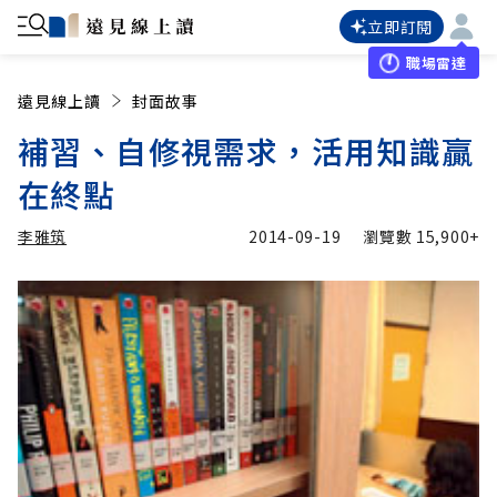
立即訂閱
職場雷達
遠見線上讀
封面故事
補習、自修視需求，活用知識贏
在終點
李雅筑
2014-09-19
瀏覽數
15,900+
加入追蹤
李雅筑