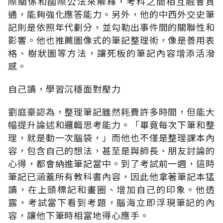
際關係和國際公法來解釋，考科之間相互融會貫
通，能夠強化應答能力。另外，他的中西外交史筆
記則是依照年代劃分，並勾勒出事件間的關聯性和
影響。他也推薦圖像式的筆記整理術，像是善用表
格、樹狀圖等方法，讓死板的筆記內容增添活潑
感。
自己讀，學習沉穩面對壓力
劉庭豪認為，整理筆記雖然耗費許多時間，但能大
幅提升論述和邏輯思考能力。「畢竟每次下筆和整
理，就是動一次腦袋，」而他也不僅是整理課本內
容，包含自己的想法，甚至是與師長、朋友討論的
心得，都會納進筆記當中。到了考試前一週，這時
筆記已涵蓋所有教科書內容，因此他拿著筆記本猛
讀，在上頭標記和畫圈、增加自己的印象。他透
露，考試當下看到考題，腦海立即浮現筆記的內
容，讓他下筆時相當地得心應手。