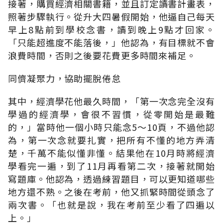
接著，購買經濟相關書籍，並且訂定讀書計畫表，
照著步驟執行。從升大四暑假開始，他逼自己每天
早上8點前到學校念書，讀到晚上9點才回家。
「只能超進度不能落後，」他認為，有目標就不會
浪費時間，否則之後要花費更多時間來補足。
同儕凝聚力，協助擺脫倦怠
其中，經濟學花他最久時間，「第一次念完全沒有
學過的經濟學，會很不習慣，從零開始是最難
的，」當時他一個小時只能念5～10頁，不過他認
為，第一次念就要扎實，把所有不懂的地方弄清
楚，千萬不能似懂非懂。結果他在10月時將經濟
學看完一遍，到了11月再看第二次，接著就開始
寫題庫。他認為，透過練習題目，可以更知道哪些
地方還不熟。之後在考前，他又抓緊時間從頭念了
兩次書。「也就是說，我在考前至少看了四遍以
上。」