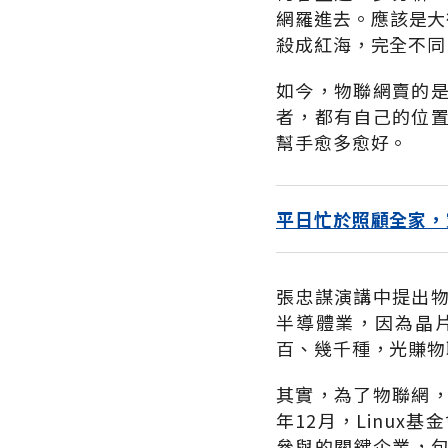
網羅進去。應該是大
殺成紅海，完全不同
如今，物聯網賣的
者，都有自己的位
幫手愈多愈好。
平日忙於照顧全家，
張忠謀演講中提出
半導體業，因為晶
百、幾千種，光賺物
其實，為了物聯網
年12月，Linux基
參與的關鍵企業，包