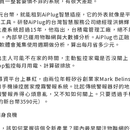
買一整套要價不菲的系統，有很大差距。
0元台幣，就能租到AiPlug智慧插座，它的外表就像是
工具。研發AiPlug的台灣智慧服務公司總經理洪錦
生產系統超過15年，他指出，台積電管理工廠，絕不
。內部早已運用物聯網與大數據分析。AiPlug也正
軟體會蒐集使用週期做分析，算出每月省多少元。
出主人可能不在家的時間，主動監控家電是否沒關上
機App監控每月用電、計算碳排放。
er募資平台上暴紅，由兩位年輕矽谷創業家Mark Belinsky、
則是用手機操控居家煙霧警報系統。比起傳統警報器好的
假警報弄得心煩意亂，又不知如何關上。只要透過手
約新台幣3590元）。
翻身良機
者，該如何掌握這個全新產業？國內最早關注物聯網的