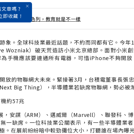
文章嗎 ?
立即收藏 !
 / 6月號雜誌 以色列，教育就是不一樣
跡象。全球科技業最近話題，不約而同都有它。今年
ve Wozniak）破天荒造訪小米北京總部。面對小
為手機應該要連通所有電器，可惜iPhone不夠開
開放的物聯網大未來。緊接著3月，台積電董事長張
ext Big Thing），半導體業若缺席物聯網，勢必被
機約57兆
展，安謀（ARM）、邁威爾（Marvell）、聯發科、
，無一缺席。一位科技業公關表示，有一些半導體業者
極。在展前紛紛暗中較勁攤位大小，打聽誰在場內曝