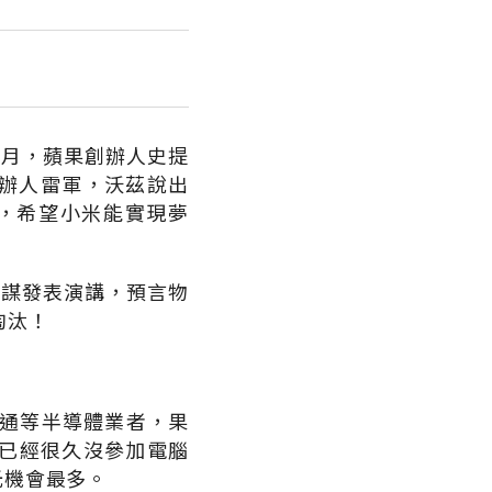
1月，蘋果創辦人史提
米創辦人雷軍，沃茲說出
放，希望小米能實現夢
忠謀發表演講，預言物
淘汰！
博通等半導體業者，果
已經很久沒參加電腦
光機會最多。