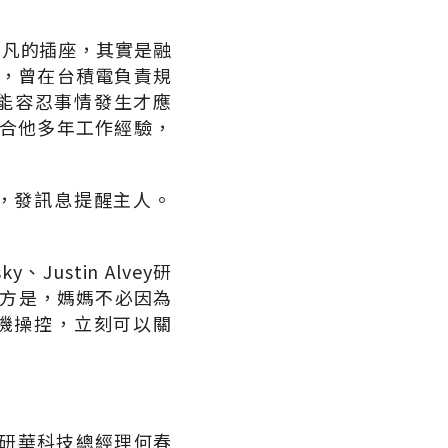
平凡的插座，其實是融
輝，曾在台積電負責規
能容忍事情發生才應
融合他多年工作經驗，
，發訊息提醒主人。
Justin Alvey研
地方是，媽媽不必因為
機操控，立刻可以關
研華科技總經理何春