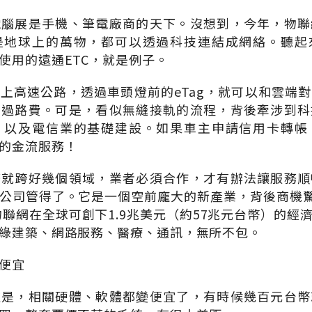
電腦展是手機、筆電廠商的天下。沒想到，今年，物聯
是地球上的萬物，都可以透過科技連結成網絡。聽起
使用的遠通ETC，就是例子。
上高速公路，透過車頭燈前的eTag，就可以和雲端
少過路費。可是，看似無縫接軌的流程，背後牽涉到科
，以及電信業的基礎建設。如果車主申請信用卡轉帳
的金流服務！
務就跨好幾個領域，業者必須合作，才有辦法讓服務順
公司管得了。它是一個空前龐大的新產業，背後商機驚人。
，物聯網在全球可創下1.9兆美元（約57兆元台幣）的經
綠建築、網路服務、醫療、通訊，無所不包。
便宜
處是，相關硬體、軟體都變便宜了，有時候幾百元台幣