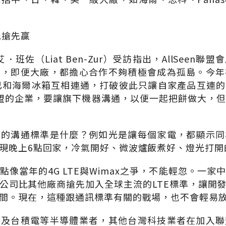
先搶先贏
麗艾．班佐（Liat Ben-Zur）受訪指出，AllSeen
了，即便大廠，都擔心合作不夠積極會成為孤島。今年
已和海爾冰箱互相連通，打破彼此只讓自家產品互連
en聯盟的企業，要讓旗下機器溝通，以便一起把餅做大，
具的溝通標準是什麼？例如光是讓每個家電，都顯示同
現晚上6點回家，冷氣開好、微波爐飯煮好、燈光打開
點像當年的4G LTE與Wimax之爭，不能輕忽。一家
公司比其他廠商搶先加入全球主流的LTE標準，讓開
間。現在，這種跟通訊標準有關的戰場，也不會輕易
華及台積電等半導體業者，其他台灣科技業者在加入聯