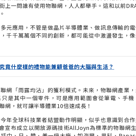
街上一問誰有使用物聯網，人人都舉手。這和以前DR
。
是多元應用，不管是做晶片半導體業、做訊息傳輸的電
置，千千萬萬個不同的創新，都可能從中激盪發生，像
究竟什麼樣的禮物能兼顧爸爸的大腦與生活？
物聯網「雨露均沾」的獲利模式。未來，物聯網產業，
片只是其中一個零件，可是應用範圍會從筆電、手機
聯網，就可讓半導體業10倍速成長！
，今年全球科技業者結盟動作明顯，似乎也意識到合作
金會宣布成立以開放源碼技術AllJoyn為標準的物聯網生態
括中、日、韓、美一級大廠，如海爾、思科、Panaso