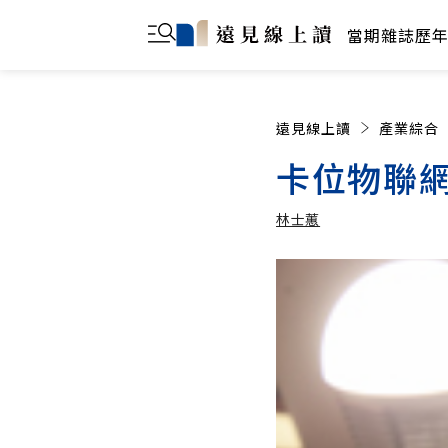
當期雜誌
歷
遠見線上讀
產業綜合
卡位物聯網
林士蕙
林士蕙