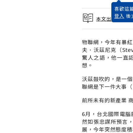
喜歡這篇
登入
後
本文出自 2014
物聯網，今年有暴紅
夫．沃茲尼克（Ste
驚人之語，他一直認
想。
沃茲鼓吹的，是一個
聯網是下一件大事（N
前所未有的新產業 商
6月，台北國際電腦
然如張忠謀所預言
展，今年突然態度積