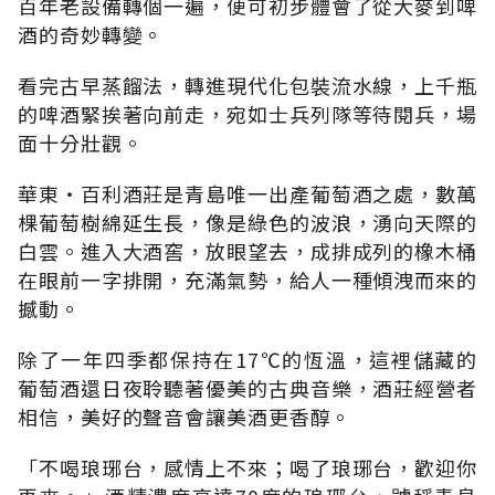
百年老設備轉個一遍，便可初步體會了從大麥到啤
酒的奇妙轉變。
看完古早蒸餾法，轉進現代化包裝流水線，上千瓶
的啤酒緊挨著向前走，宛如士兵列隊等待閱兵，場
面十分壯觀。
華東‧百利酒莊是青島唯一出產葡萄酒之處，數萬
棵葡萄樹綿延生長，像是綠色的波浪，湧向天際的
白雲。進入大酒窖，放眼望去，成排成列的橡木桶
在眼前一字排開，充滿氣勢，給人一種傾洩而來的
撼動。
除了一年四季都保持在17℃的恆溫，這裡儲藏的
葡萄酒還日夜聆聽著優美的古典音樂，酒莊經營者
相信，美好的聲音會讓美酒更香醇。
「不喝琅琊台，感情上不來；喝了琅琊台，歡迎你