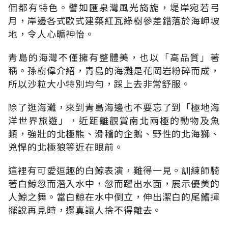
個都有特色。譬如匯泉灣風光旖旎，堤岸宛若弓
月，岸邊各式歐式建築紅瓦綠樹參差錯落於海岬坡
地，令人心曠神怡。
青島的海灣不僅擁有整體美，也以「高品質」著
稱。孫樹偉介紹，青島的海灘是花岡岩粉碎而成，
所以沙粒大小特別均勻，踩上去非常舒服。
除了逛海灘，來到青島海邊也不要忘了到「極地海
洋世界旅遊」，近距離觀賞南北兩極的動物及魚
類，強壯的北極熊、滑稽的企鵝、野性的北海獅、
兇悍的北極狼等近在眼前。
這裡有可愛逗趣的白鯨表演，難得一見。訓練師騎
著白鯨忽而潛入水中，忽而躍出水面，展示優美的
人鯨之舞。當白鯨在水中倒立，伸出潔白的尾鰭揮
擺說再見時，還真讓人捨不得離去。