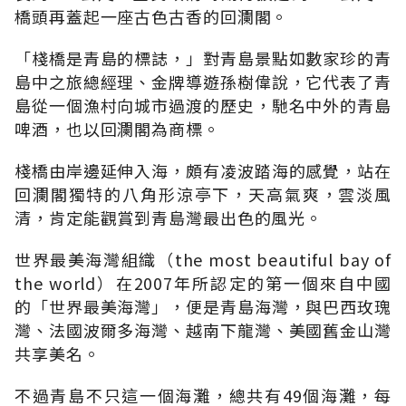
橋頭再蓋起一座古色古香的回瀾閣。
「棧橋是青島的標誌，」對青島景點如數家珍的青
島中之旅總經理、金牌導遊孫樹偉說，它代表了青
島從一個漁村向城市過渡的歷史，馳名中外的青島
啤酒，也以回瀾閣為商標。
棧橋由岸邊延伸入海，頗有凌波踏海的感覺，站在
回瀾閣獨特的八角形涼亭下，天高氣爽，雲淡風
清，肯定能觀賞到青島灣最出色的風光。
世界最美海灣組織（the most beautiful bay of
the world）在2007年所認定的第一個來自中國
的「世界最美海灣」，便是青島海灣，與巴西玫瑰
灣、法國波爾多海灣、越南下龍灣、美國舊金山灣
共享美名。
不過青島不只這一個海灘，總共有49個海灘，每