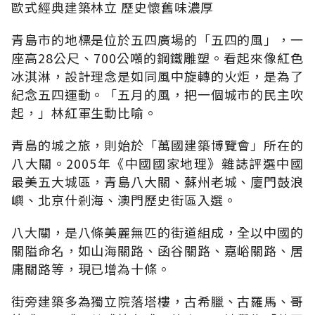
歐式經典建築林立 歷史懷舊味濃厚
青島市的地標是位於五四廣場的「五四的風」，一
座高28公尺、700公噸的鋼鐵雕塑。看起來像紅色
冰淇淋，設計理念是如同風中旋轉的火炬，是為了
紀念五四運動。「五月的風，把一個城市的民主吹
起，」林紅軍生動比喻。
青島的城之旅，則始於「萬國建築博覽會」所在的
八大關。2005年《中國國家地理》雜誌評選中國
最美五大城區，青島八大關、蘇州老城、廈門鼓浪
嶼、北京什剎海、澳門歷史街區入選。
八大關，是八條美麗無匹的街道組成，全以中國的
關隘命名，如山海關路、函谷關路、嘉峪關路、居
庸關路等，現已增為十條。
街旁建築多為獨立院落塔樓，古希臘、古羅馬、哥