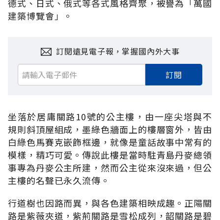
德式、日式、俄式等各式風格齊聚，被譽為「萬國
建築博覽會」。
訂閱遠見電子報，掌握國內外大事
訂閱
坐落於居庸關路10號的公主樓，由一座尖塔與不
規則斜頂屋組成，墨綠色牆面上的樓層窗外，皆由
白綠色馬賽克嵌飾框邊，就像是童話故事中常有的
模樣，精巧可愛。傳說此樓是當時駐青島丹麥總領
事專為丹麥公主所建，然而公主從來沒來過，但公
主樓的名聲已永久流傳。
行道樹也因路而異，與各色建築相映成趣。正陽關
路是紫薇夾道，紫荊關路是雪松成列，韶關路是碧