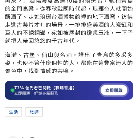
再來。」酒精濃度高達70度的琅琊台，號稱青島
的金門高粱。從春秋戰國時代起，琅琊台人就開始
釀酒了。走進琅琊台酒博物館裡的地下酒窖，彷彿
走進古裝片才有的場景，一排排盛美酒的大瓷缸和
巨大的不銹鋼罐，宛如被塵封的瓊漿玉液，一下子
就把人帶回悠悠的千古年代。
海灘、古堡、仙山與名酒，譜出了青島的多采多
姿，也使不管什麼個性的人，都能在這豐富迷人的
景色中，找到情感的共鳴。
72%
領先者已開啟【職場雷達】
立即開啟
立即開通！解鎖專屬服務
生活
旅遊