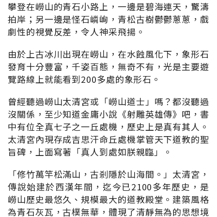
攀登在嶗山的青石小路上，一邊是碧海連天，驚濤
拍岸；另一邊是怪石嶙峋，青松古樹鬱鬱蔥蔥，戲
劇性的視覺反差，令人神采飛揚。
由於上古冰川出現在嶗山，在水蝕風化下，象形石
發育十分豐富，千姿百態，無奇不有，光是主要遊
覽路線上就能看到200多處的象形石。
曾經聽過嶗山太清宮或「嶗山道士」嗎？都沒聽過
沒關係，至少知道金庸小說《射雕英雄傳》吧，書
中有位全真七子之一丘處機，歷史上是真有其人。
太清宮內現存成吉思汗命丘處機掌管天下道教的聖
旨碑，上面寫著「真人到處如朕親臨」。
「修竹萬竿松滿山，古剎隱於山海間。」太清宮，
傳說始建於西漢年間，迄今已2100多年歷史，是
嶗山歷史最悠久、規模最大的道教殿堂。建築風格
為青石灰瓦，古樸無華，體現了清靜無為的思想境