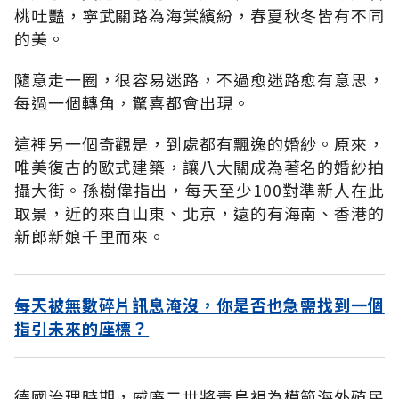
桃吐豔，寧武關路為海棠繽紛，春夏秋冬皆有不同
的美。
隨意走一圈，很容易迷路，不過愈迷路愈有意思，
每過一個轉角，驚喜都會出現。
這裡另一個奇觀是，到處都有飄逸的婚紗。原來，
唯美復古的歐式建築，讓八大關成為著名的婚紗拍
攝大街。孫樹偉指出，每天至少100對準新人在此
取景，近的來自山東、北京，遠的有海南、香港的
新郎新娘千里而來。
每天被無數碎片訊息淹沒，你是否也急需找到一個
指引未來的座標？
德國治理時期，威廉二世將青島視為模範海外殖民