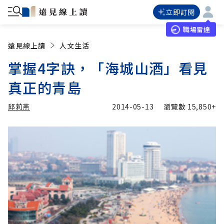
立即訂閱
職場雷達
遠見線上讀
人文生活
掌握4字訣，「海城山酒」看見
真正的青島
邱莉燕
2014-05-13
瀏覽數
15,850+
加入追蹤
邱莉燕