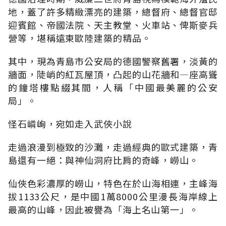
地，蓋了許多精緻漂亮的建築，總督府、總督官邸
迎賓館、帝國法院、天主教堂、火車站、俾斯麥兵
營等，堪稱遠東歐陸建築的精品。
其中，現為青島市公安局的德國警察舊署，淡黃的
牆面，陡峭的紅瓦屋頂，凸起的山花牆和—座高聳
的鐘塔樓點綴其間，人稱「中國最美麗的公安
局」。
怪石嶙峋，宛如走入武俠小說
走過浪漫到極致的沙灘，走過經典的歐式建築，青
島還有一絕：與神仙洞府比肩的奇峰，嶗山。
仙俠色彩濃厚的嶗山，特色在於山海相連，主峰海
拔1133公尺，是中國1萬8000公里漫長海岸線上
最高的山峰，因此被譽為「海上名山第一」。