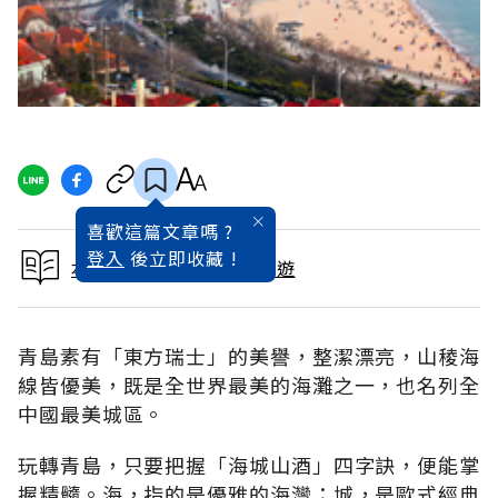
喜歡這篇文章嗎 ?
登入
後立即收藏 !
本文出自青島世園會樂活遊
青島素有「東方瑞士」的美譽，整潔漂亮，山稜海
線皆優美，既是全世界最美的海灘之一，也名列全
中國最美城區。
玩轉青島，只要把握「海城山酒」四字訣，便能掌
握精髓。海，指的是優雅的海灣；城，是歐式經典