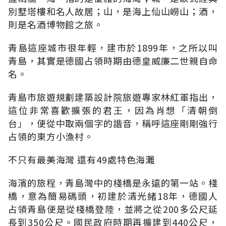
別墅塔樓和名人故居；山，是海上仙山嶗山；酒，
則是名酒博物館之旅。
青島這座城市很年輕，建市於1899年，之所以叫
青島，其實是德國占領時期由德皇威廉二世親自命
名。
青島市旅遊規劃建築設計院旅遊專家林紅軍指出，
這位非常喜歡擴張的君王，因為肖想「清朝倒
台」，便從中取兩個字的諧音，稱呼這座剛剛強行
占領的東方小漁村。
不只有最美海灣 還有49處特色海灘
海濱的旅程，青島灣中的棧橋是永遠的第一站。棧
橋，意為簡易碼頭，初建於清光緒18年，德國人
占領青島便是從棧橋登陸，並將之從200多公尺延
長到350公尺。國民政府時期再擴建到440公尺，