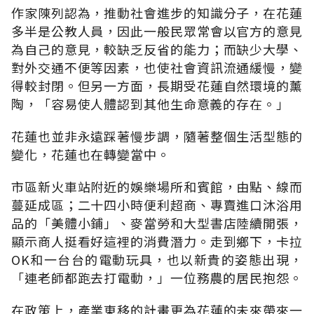
作家陳列認為，推動社會進步的知識分子，在花蓮
多半是公教人員，因此一般民眾常會以官方的意見
為自己的意見，較缺乏反省的能力；而缺少大學、
對外交通不便等因素，也使社會資訊流通緩慢，變
得較封閉。但另一方面，長期受花蓮自然環境的薰
陶，「容易使人體認到其他生命意義的存在。」
花蓮也並非永遠踩著慢步調，隨著整個生活型態的
變化，花蓮也在轉變當中。
市區新火車站附近的娛樂場所和賓館，由點、線而
蔓延成區；二十四小時便利超商、專賣進口沐浴用
品的「美體小鋪」、麥當勞和大型書店陸續開張，
顯示商人挺看好這裡的消費潛力。走到鄉下，卡拉
OK和一台台的電動玩具，也以新貴的姿態出現，
「連老師都跑去打電動，」一位務農的居民抱怨。
在政策上，產業東移的計畫更為花蓮的未來帶來一