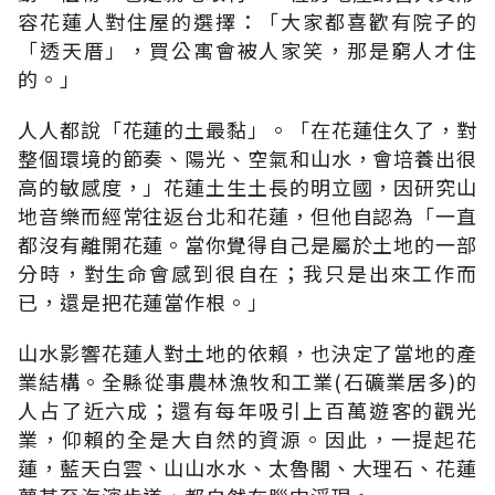
容花蓮人對住屋的選擇：「大家都喜歡有院子的
「透天厝」，買公寓會被人家笑，那是窮人才住
的。」
人人都說「花蓮的土最黏」。「在花蓮住久了，對
整個環境的節奏、陽光、空氣和山水，會培養出很
高的敏感度，」花蓮土生土長的明立國，因研究山
地音樂而經常往返台北和花蓮，但他自認為「一直
都沒有離開花蓮。當你覺得自己是屬於土地的一部
分時，對生命會感到很自在；我只是出來工作而
已，還是把花蓮當作根。」
山水影響花蓮人對土地的依賴，也決定了當地的產
業結構。全縣從事農林漁牧和工業(石礦業居多)的
人占了近六成；還有每年吸引上百萬遊客的觀光
業，仰賴的全是大自然的資源。因此，一提起花
蓮，藍天白雲、山山水水、太魯閣、大理石、花蓮