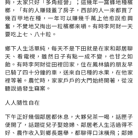
夠，太家只好「多角經營」；這幾年一窩蜂地種檳
榔，「有的人賺錢蓋了房子，西部的人一來都買了
幾百甲地在種，一年可以賺幾千萬上他愈說愈興
奮，不覺地又掏出一粒檳榔來嚼。有時李阿財一天
要吃上七、八十粒。
鄉下人生活單純，每天不是下田就是在家和鄰居聊
天、看電視，雖然日子有點一成不變，也甘之如
飴。有時李阿財從田裡回家，住在鳳林鎮的朋友早
已騎了四十分鐘的車，送來自已種的水果，在他家
裡等著。農忙時，家家戶戶的大門始終開著，從沒
聽說過發生竊案。
人人隨性自在
下午正好幾個鄰居都休息，大夥兒茶一喝，話匣子
便開了，話題從兒子娶媳婦、鄰居老人生活過得不
好、農作收入到鄉長選舉，都聊得口沫橫飛；鄰婦