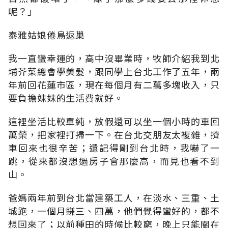
呢？」
泰雅姑娘倦鳥返巢
我一直蠻幸運的，高中沒畢業時，牧師介紹我到北
埔芥菜總會學美髮，跟同學上台北工作了五年，兩
年前回花蓮市區，現在每個月有二萬多塊收入，只
要負擔妹妹的生活費就好。
這裡坐活比較單純，放假還可以坐一個小時的車回
萬榮，把家裡打掃一下。在台北交朋友太複雜，擠
車回來也很辛苦；還記得剛到台北時，我嚇了一
跳，從來都沒想過房子會那麼高，而見也看不到
山。
爸媽兩年前到台北當建築工人，在淡水、三重、土
城跑，一個月賺三、四萬，他們覺得蠻好的，都不
想回來了；以前種田的時候比較窮，晚上只能關在