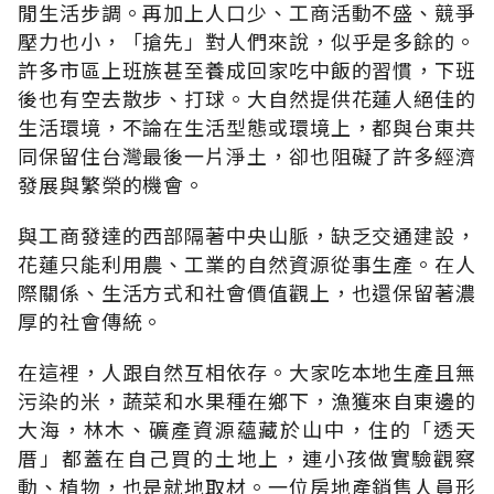
閒生活步調。再加上人口少、工商活動不盛、競爭
壓力也小，「搶先」對人們來說，似乎是多餘的。
許多市區上班族甚至養成回家吃中飯的習慣，下班
後也有空去散步、打球。大自然提供花蓮人絕佳的
生活環境，不論在生活型態或環境上，都與台東共
同保留住台灣最後一片淨土，卻也阻礙了許多經濟
發展與繁榮的機會。
與工商發達的西部隔著中央山脈，缺乏交通建設，
花蓮只能利用農、工業的自然資源從事生產。在人
際關係、生活方式和社會價值觀上，也還保留著濃
厚的社會傳統。
在這裡，人跟自然互相依存。大家吃本地生產且無
污染的米，蔬菜和水果種在鄉下，漁獲來自東邊的
大海，林木、礦產資源蘊藏於山中，住的「透天
厝」都蓋在自己買的土地上，連小孩做實驗觀察
動、植物，也是就地取材。一位房地產銷售人員形