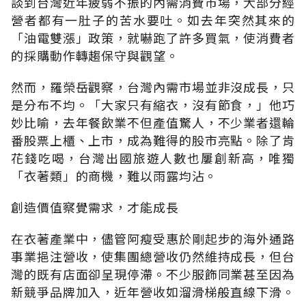
談到台灣近年疲弱不振的內需消費市場，大部分經
營者都有一肚子的苦水要吐。如去年突然其來的
「油電雙漲」政策，就嚇跑了許多買氣，使消費者
的採購動作轉趨保守與觀望。
然而，羅榮岳觀察，台灣內需市場並非沒成長，只
是分布不均。「大家只有縮衣，沒有節食，」他巧
妙比喻，去年餐飲業不但產值驚人，不少業者還輪
番股票上櫃、上市，成為難得的股市亮點。除了肯
花錢吃喝，台灣出國旅遊人數也屢創新高，唯獨
「衣著類」的商機，難以雨露均沾。
創造價值察覺需求，才能成長
在衣著產業中，儘管阿瘦受惠於剛起步的海外通路
事業挹注營收，使集團總營收仍然維持成長，但台
灣的既有店面卻呈現停滯。不少服飾同業甚至因為
新競爭品牌加入，近年營收如溜滑梯般直線下滑。