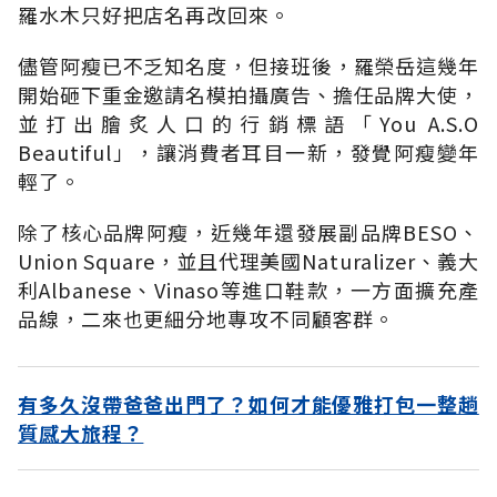
羅水木只好把店名再改回來。
儘管阿瘦已不乏知名度，但接班後，羅榮岳這幾年
開始砸下重金邀請名模拍攝廣告、擔任品牌大使，
並打出膾炙人口的行銷標語「You A.S.O
Beautiful」，讓消費者耳目一新，發覺阿瘦變年
輕了。
除了核心品牌阿瘦，近幾年還發展副品牌BESO、
Union Square，並且代理美國Naturalizer、義大
利Albanese、Vinaso等進口鞋款，一方面擴充產
品線，二來也更細分地專攻不同顧客群。
有多久沒帶爸爸出門了？如何才能優雅打包一整趟
質感大旅程？