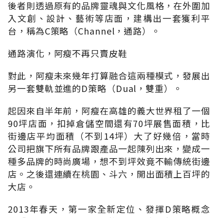
後者則透過原有的品牌靈魂與文化風格，在外圍加
入文創、設計、藝術等店面，建構出一套獲利平
台，稱為C策略（Channel，通路）。
通路演化，阿瘦不再只賣皮鞋
對此，阿瘦未來幾年打算融合這兩種模式，發展出
另一套雙軌並進的D策略（Dual，雙重）。
起因來自半年前，阿瘦在高雄的義大世界租了一個
90坪店面，扣掉倉儲空間還有70坪展售面積，比
街邊店平均面積（不到14坪）大了好幾倍，當時
公司把旗下所有品牌跟產品一起陳列出來，變成一
種多品牌的時尚廣場，想不到坪效竟不輸傳統街邊
店。之後還連續在桃園、斗六，開出面積上百坪的
大店。
2013年春天，第一家全新定位、發揮D策略概念