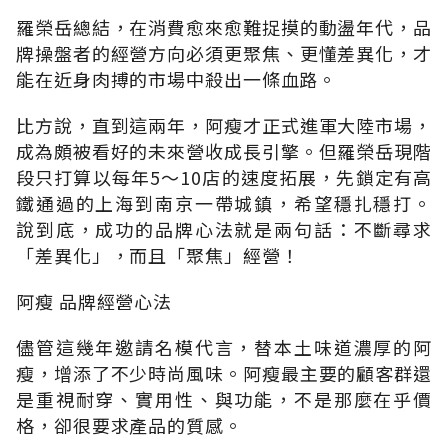
羅榮岳總結，在消費愈來愈難捉摸的動盪年代，品
牌操盤者的經營方向必須更聚焦、更懂差異化，才
能在近身肉搏的市場中殺出一條血路。
比方說，直到這兩年，阿瘦才正式進軍大陸市場，
成為頗被看好的未來營收成長引擎。但羅榮岳現階
段只打算以每年5～10店的速度拓展，先鎖定有高
鐵通過的上海到南京一帶城鎮，希望穩扎穩打。
說到底，成功的品牌心法就是兩句話：不斷尋求
「差異化」，而且「聚焦」經營！
阿瘦 品牌經營心法
儘管這幾年邀請名模代言，替本土味道濃厚的阿
瘦，增添了不少時尚風味。阿瘦最主要的顧客群還
是重視耐穿、實用性、與功能，不是那麼在乎價
格，卻很要求產品的質感。