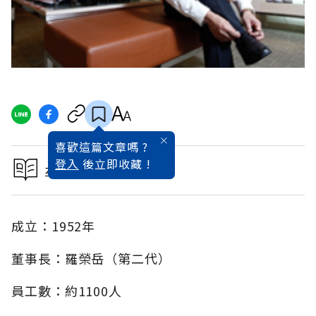
喜歡這篇文章嗎 ?
登入
後立即收藏 !
本文出自2013品牌特刊
成立：1952年
董事長：羅榮岳（第二代）
員工數：約1100人