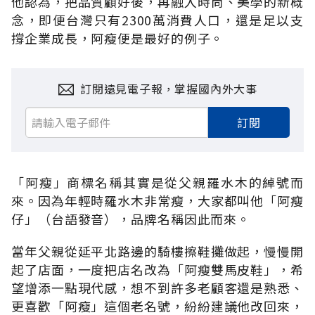
他認為，把品質顧好後，再融入時尚、美學的新概
念，即便台灣只有2300萬消費人口，還是足以支
撐企業成長，阿瘦便是最好的例子。
訂閱遠見電子報，掌握國內外大事
訂閱
「阿瘦」商標名稱其實是從父親羅水木的綽號而
來。因為年輕時羅水木非常瘦，大家都叫他「阿瘦
仔」（台語發音），品牌名稱因此而來。
當年父親從延平北路邊的騎樓擦鞋攤做起，慢慢開
起了店面，一度把店名改為「阿瘦雙馬皮鞋」，希
望增添一點現代感，想不到許多老顧客還是熟悉、
更喜歡「阿瘦」這個老名號，紛紛建議他改回來，