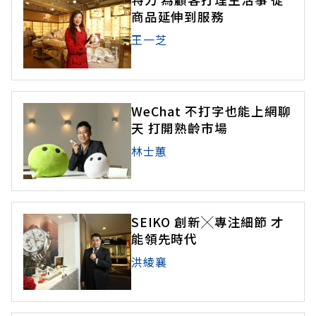
商品延伸到服務
王一芝
WeChat 不打字也能上網聊
天 打開熟齡市場
林士蕙
SEIKO 創新╳專注細節 才
能領先時代
洪綾襄