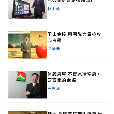
老公司更要創造新流行
林士蕙
玉山金控 用團隊力量搶攻
心占率
洪綾襄
信義房屋 不賣冰冷空房，
要賣家的幸福
王思涵
特力 為顧客打理生活事 從