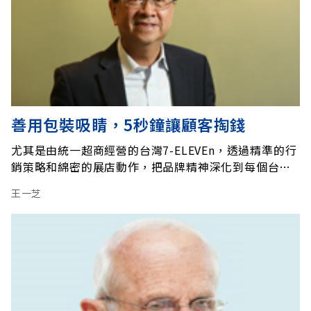
善用包裝吸睛，5秒鐘讓顧客掏錢
尤其是由統一超商經營的台灣7-ELEVEn，透過精準的行
銷策略和綿密的展店動作，把品牌精神深化到每個台灣
人的日常生活。代理國外品牌練功之後，統一超商更積
王一芝
極運用過去的成功經驗，建立City Café、7-SELECT等
自有商品品牌，甚至像康是美藥妝店、四川量販店優瑪
特等自有通路品牌。 過