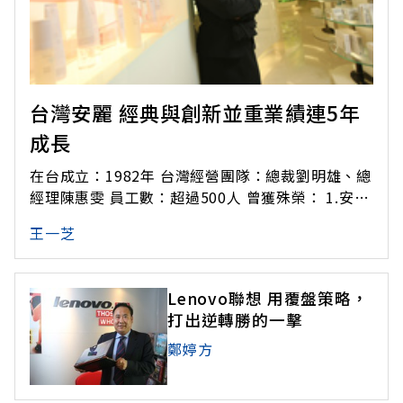
台灣安麗 經典與創新並重業績連5年
成長
在台成立：1982年 台灣經營團隊：總裁劉明雄、總
經理陳惠雯 員工數：超過500人 曾獲殊榮： 1.安麗
體驗廣場零缺失通過 ISO9001：2000 認證，業界
王一芝
物流第一家 （2006） 2.安麗客服中心及全台七大
體驗中心通過 SGS「Qualicert Services Certific
Lenovo聯想 用覆盤策略，
打出逆轉勝的一擊
鄭婷方