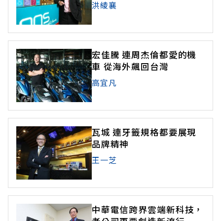
洪綾襄
宏佳騰 連周杰倫都愛的機
車 從海外飆回台灣
高宜凡
瓦城 連牙籤規格都要展現
品牌精神
王一芝
中華電信跨界雲端新科技，