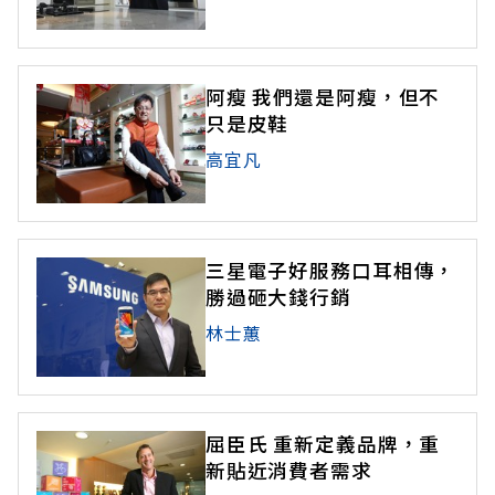
阿瘦 我們還是阿瘦，但不
只是皮鞋
高宜凡
三星電子好服務口耳相傳，
勝過砸大錢行銷
林士蕙
屈臣氏 重新定義品牌，重
新貼近消費者需求