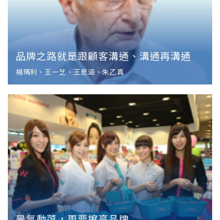
品牌之路就是跟顧客溝通、溝通再溝通
楊瑪利、王一芝、王思涵、朱乙真
景氣動蕩，更要擦亮品牌