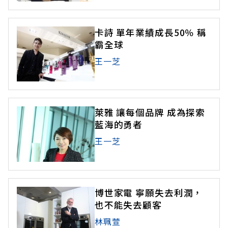
卡詩 單年業績成長50％ 稱
霸全球
王一芝
萊雅 讓每個品牌 成為探索
藍海的勇者
王一芝
博世家電 寧願失去利潤，
也不能失去顧客
林珮萱