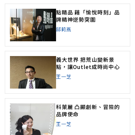
點睛品 藉「愉悅時刻」品
牌精神逆勢突圍
邱莉燕
義大世界 把荒山變新景
點，讓Outlet成時尚中心
王一芝
科萊麗 凸顯創新、冒險的
品牌使命
王一芝