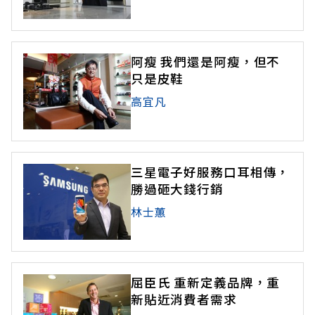
阿瘦 我們還是阿瘦，但不
只是皮鞋
高宜凡
三星電子好服務口耳相傳，
勝過砸大錢行銷
林士蕙
屈臣氏 重新定義品牌，重
新貼近消費者需求