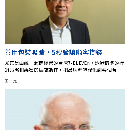
善用包裝吸睛，5秒鐘讓顧客掏錢
尤其是由統一超商經營的台灣7-ELEVEn，透過精準的行
銷策略和綿密的展店動作，把品牌精神深化到每個台灣
人的日常生活。代理國外品牌練功之後，統一超商更積
王一芝
極運用過去的成功經驗，建立City Café、7-SELECT等
自有商品品牌，甚至像康是美藥妝店、四川量販店優瑪
特等自有通路品牌。 過