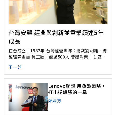
台灣安麗 經典與創新並重業績連5年
成長
在台成立：1982年 台灣經營團隊：總裁劉明雄、總
經理陳惠雯 員工數：超過500人 曾獲殊榮： 1.安麗
體驗廣場零缺失通過 ISO9001：2000 認證，業界
王一芝
物流第一家 （2006） 2.安麗客服中心及全台七大
體驗中心通過 SGS「Qualicert Services Certific
Lenovo聯想 用覆盤策略，
打出逆轉勝的一擊
鄭婷方