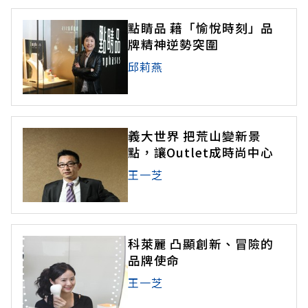
點睛品 藉「愉悅時刻」品
牌精神逆勢突圍
邱莉燕
義大世界 把荒山變新景
點，讓Outlet成時尚中心
王一芝
科萊麗 凸顯創新、冒險的
品牌使命
王一芝