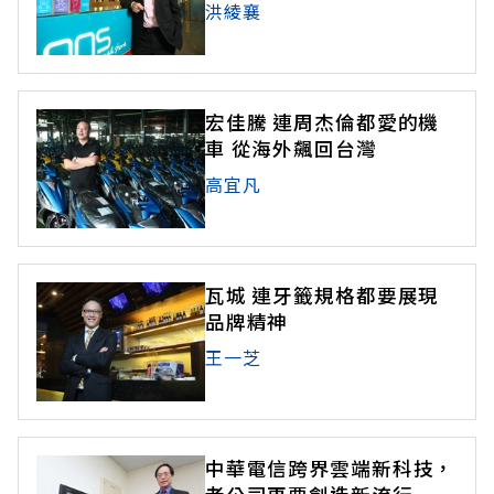
洪綾襄
宏佳騰 連周杰倫都愛的機
車 從海外飆回台灣
高宜凡
瓦城 連牙籤規格都要展現
品牌精神
王一芝
中華電信跨界雲端新科技，