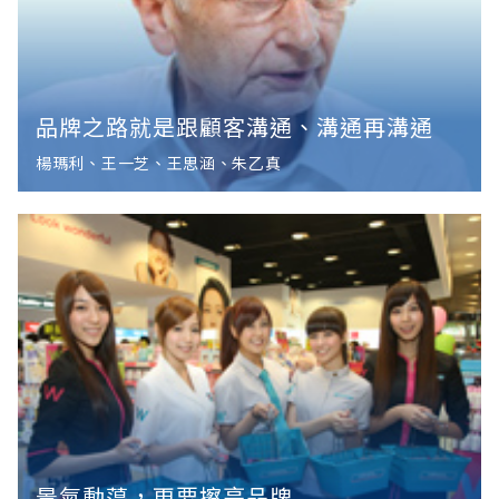
品牌之路就是跟顧客溝通、溝通再溝通
楊瑪利、王一芝、王思涵、朱乙真
景氣動蕩，更要擦亮品牌