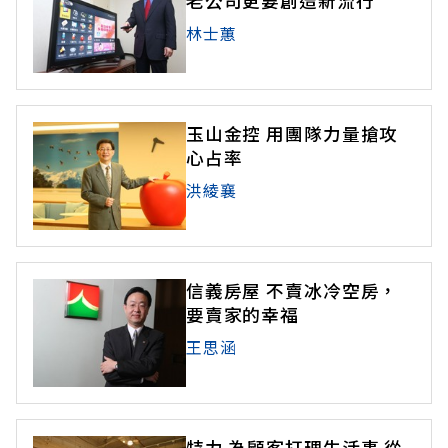
老公司更要創造新流行
林士蕙
玉山金控 用團隊力量搶攻
心占率
洪綾襄
信義房屋 不賣冰冷空房，
要賣家的幸福
王思涵
特力 為顧客打理生活事 從