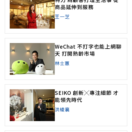
商品延伸到服務
王一芝
WeChat 不打字也能上網聊
天 打開熟齡市場
林士蕙
SEIKO 創新╳專注細節 才
能領先時代
洪綾襄