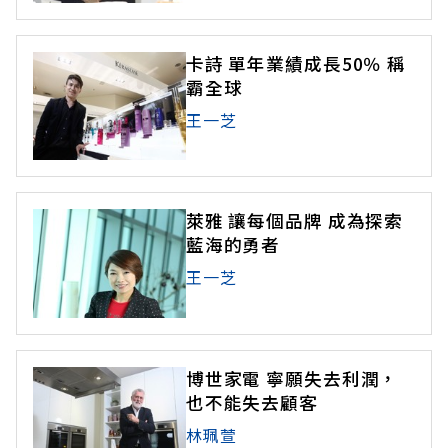
卡詩 單年業績成長50％ 稱
霸全球
王一芝
萊雅 讓每個品牌 成為探索
藍海的勇者
王一芝
博世家電 寧願失去利潤，
也不能失去顧客
林珮萱