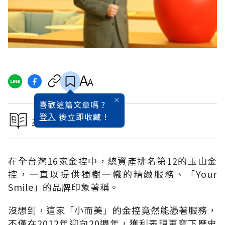
喜歡這篇文章嗎 ?
登入
後立即收藏 !
本文出自2013品牌特刊
在全台灣16家金控中，總資產排名第12的玉山金
控，一直以提供獨樹一幟的精緻服務、「Your
Smile」的品牌印象著稱。
沒想到，這家「小而美」的金控竟然能憑著服務，
不僅在2012年迎向20週年，獲利表現更寫下歷史