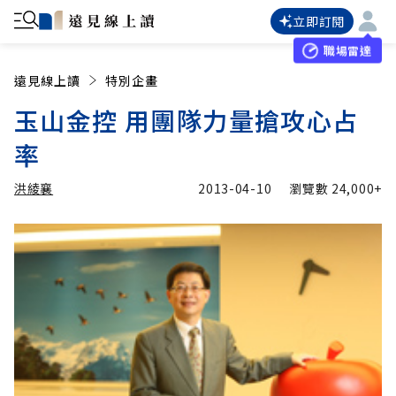
立即訂閱
職場雷達
遠見線上讀
特別企畫
玉山金控 用團隊力量搶攻心占
率
洪綾襄
2013-04-10
瀏覽數
24,000+
加入追蹤
洪綾襄