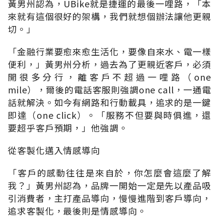
黃男州認為，UBike就是捷運的最後一哩路，「本
來就有這個很好的架構，我們就想個辦法讓他更親
切。」
「金融行業要愈來愈生活化，要像自來水、電一樣
便利，」黃男州分析，過去為了更親近客戶，必須
開很多分行，離客戶不超過一哩路（one
mile），爾後的電話客服則強調one call，一通電
話就解決。如今有網路和行動載具，追求的是一鍵
即達（one click）。「服務不但要與時俱進，還
要超乎客戶預期，」他強調。
從客製化邁入情感導向
「客戶的感動往往是來自於，你怎麼會這麼了解
我？」黃男州認為，品牌一開始一定是先以產品吸
引消費者，主打產品導向，慢慢進階到客戶導向，
追求客製化，最後則是情感導向。