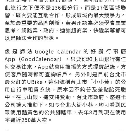
此總行之下便不是136個分行，而是17個區域聯
營，區內要能互助合作，形成區域內最大競爭力。
至於最重要的品牌創新，黃男州認為必須學會異業
思考。網路業、政府、連鎖超商業、快遞業等都可
以是師法合作的對象。
像是師法Google Calendar的好讚行事曆
App（GoodCalendar），只要你和玉山銀行有任
何交易往來，App就會用推播的方式提醒紀錄，方
便客戶隨時都可查詢帳戶。 另外則是目前台北市
最火紅的UBike，這個號稱台北市「小小黃」的公
用自行車租賃系統，原本因不夠普及差點胎死腹
中，在玉山銀、捷安特贊助，台北市政府、悠遊卡
公司擴大推動下，如今台北大街小巷，均可看到民
眾使用豔黃色的公共腳踏車，去年8月到現在使用
率逼近250萬人次。