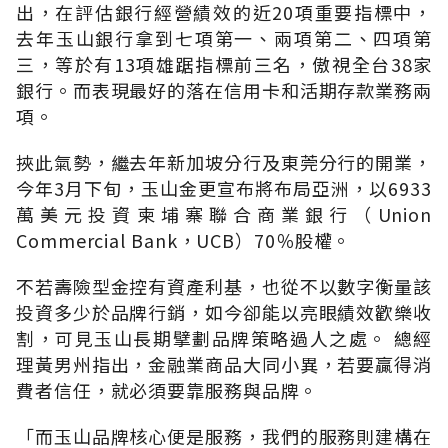
出，在評估銀行經營績效的近20項重要指標中，
去年玉山銀行拿到七項第一、兩項第二、四項第
三，等於有13項雄踞指標前三名，傲視全台38家
銀行。而表現最好的落在信用卡和活期存款業務兩
項。
挾此氣勢，繼去年新加坡分行及東莞分行的開業，
今年3月下旬，玉山金更宣布將布局亞洲，以6933
萬美元投資柬埔寨聯合商業銀行（Union
Commercial Bank，UCB）70％股權。
不若壽險型金控有資產利基，也從不以數字衡量該
投資多少於品牌行銷，如今卻能以亮眼績效歡樂收
割，可見玉山長期擘劃品牌策略過人之處。 總經
理黃男州指出，金融業商品大同小異，若要贏得消
費者信任，就必須要靠服務與品牌。
「而玉山品牌核心便是服務，我們的服務則建構在