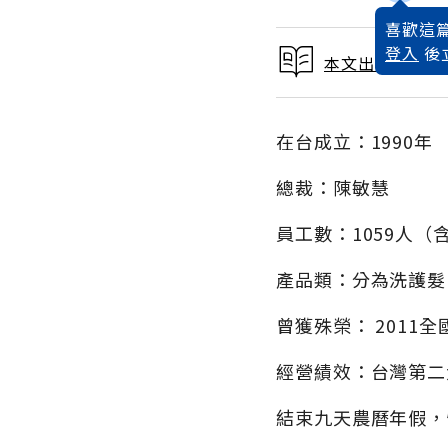
喜歡這篇
登入
後
本文出自2013
在台成立：1990年
總裁：陳敏慧
員工數：1059人
產品類：分為洗護髮
曾獲殊榮： 2011
經營績效：台灣第二
結束九天農曆年假，