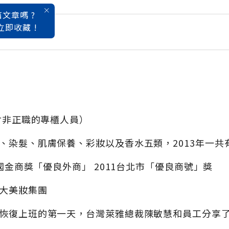
文章嗎 ?
立即收藏 !
品牌特刊
（含非正職的專櫃人員）
、染髮、肌膚保養、彩妝以及香水五類，2013年一共有
全國金商獎「優良外商」 2011台北市「優良商號」獎
大美妝集團
恢復上班的第一天，台灣萊雅總裁陳敏慧和員工分享