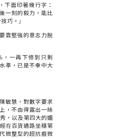
報，下面印著幾行字：
後一刻的毅力，能比
於技巧。」
要靠堅強的意志力脫
8％，一再下修到只剩
年水準，已是不幸中大
陳敏慧，對數字要求
上，不由得露出一絲
村秀，以及第四大的媚
已經在百貨通路坐穩第
代微整型的超抗痕微