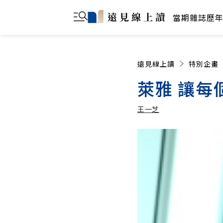
當期雜誌
歷
遠見線上讀
特別企畫
萊雅 讓每
王一芝
王一芝