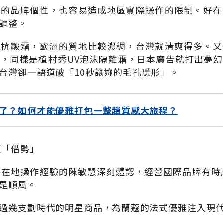
準的品牌個性，也容易造成地區實際操作的限制。好在
調整。
的抗皺霜，歐洲的質地比較濃稠，台灣就清爽得多。又
，同樣是植村秀UV泡沫隔離霜，日本廣告就打出夢
台灣卻一語道破「10秒讓妳的毛孔隱形」。
了？如何才能優雅打包一整趟質感大旅程？
須「借勢」
牌在地操作經驗的陳敏慧深刻體認，經營國際品牌有時
是順風。
過幾支劃時代的明星商品，為蘭蔻的法式優雅注入現