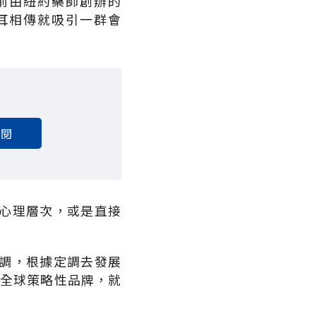
前由紐約藥師創辦的
's，不做廣告，只靠口耳相傳就吸引一群會
訂閱
心理層次，或是直接
調，根據定調去發展
個全球策略性品牌，就