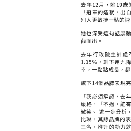
去年12月，她19
「冠軍的造就，出
別人更敏捷一點的速
她也深受這句話感
繭而出。
去年行政院主計處不
1.05％，創下連
幸，一點點成長，都
旗下14個品牌表現
「我必須承認，去
嚴格，「不過，能
微笑。 進一步分析
比琳，其餘品牌的表
三名，推升的動力