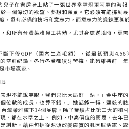
歲的兒子在書房牆上貼了一張世界拳擊冠軍阿里的海
自於一個深切的欲望、夢想和願景。它必須有能撐到最
度，還有必備的技巧和意志力。而意志力的鍛鍊更甚
動，和所有台灣萊雅員工共勉，尤其身處逆境時，更需
斷下修GDP（國內生產毛額），從最初預測4.5
九降的空前紀錄，各行各業都咬牙苦撐，能夠維持前一
是市場贏家。
亮眼
年表現不能說亮眼，我們只比大局好一點，」金牛座的
有個位數的成長，也算不錯，」她話鋒一轉，堅毅的臉
，台灣萊雅旗下14個品牌，除了業績占比第二大的植
現，都在水準之上。 例如，中高價位的蘭蔻，去年
就是創新，藉由包括從源頭改變膚質的肌因賦活露、取