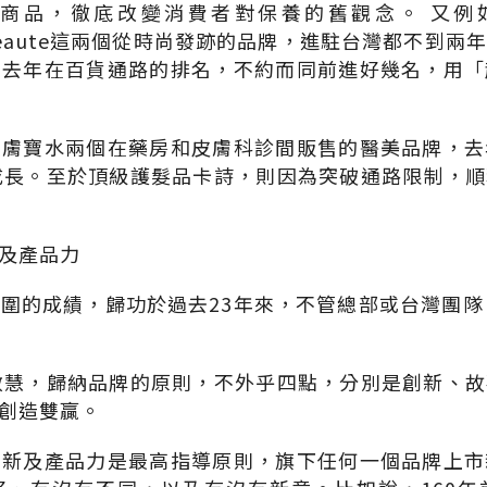
品，徹底改變消費者對保養的舊觀念。 又例如，Gior
YSL Beaute這兩個從時尚發跡的品牌，進駐台灣都不到
，去年在百貨通路的排名，不約而同前進好幾名，用「
理膚寶水兩個在藥房和皮膚科診間販售的醫美品牌，去
成長。至於頂級護髮品卡詩，則因為突破通路限制，
及產品力
圍的成績，歸功於過去23年來，不管總部或台灣團隊
敏慧，歸納品牌的原則，不外乎四點，分別是創新、
創造雙贏。
創新及產品力是最高指導原則，旗下任何一個品牌上市