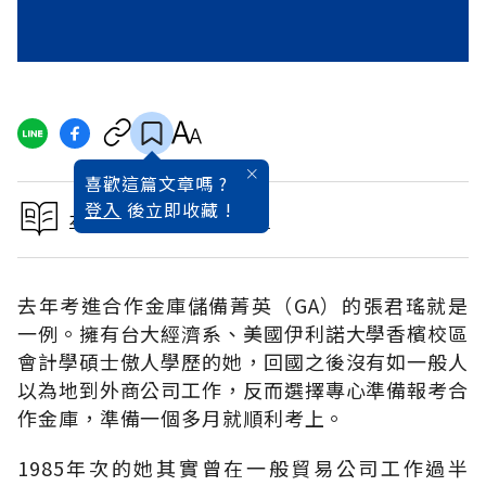
喜歡這篇文章嗎 ?
登入
後立即收藏 !
本文出自公職必中關鍵術
去年考進合作金庫儲備菁英（GA）的張君瑤就是
一例。擁有台大經濟系、美國伊利諾大學香檳校區
會計學碩士傲人學歷的她，回國之後沒有如一般人
以為地到外商公司工作，反而選擇專心準備報考合
作金庫，準備一個多月就順利考上。
1985年次的她其實曾在一般貿易公司工作過半