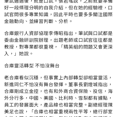
筆試通過後，就是口試。張君瑤說，之前就要準備
好一段條理分明的自我介紹，但在她的經驗裡，口
試官問很多專業知識，因此平時也要多多關注國際
金融動向、並練習判斷、分析。
合庫銀行人資部協理李傳昭指出，筆試與口試都是
委由金融研訓院辦理，出題老師或口試官往往都是
教授，對專業都很重視，「精英組的問題又會更深
入，」她說。
合庫靈活轉型 不怕沒舞台
老合庫看似沉穩，但事實上內部轉型卻相當靈活，
新進同仁不怕沒有舞台發揮。董事長劉燈城指出，
合庫剛成立金控，也有和外商合資保險、投信，海
外分行多，中國、美國、比利時、雪梨都有據點，
員工的發展面大，產品線也相當完整。副總經理陳
美足也說，「合庫也相當重視兩性平等，總行部室