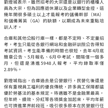
劉燈城表示，雖然招考的大宗還是以銀行的櫃檯人
員為大宗，但為因應退休潮以及企業轉型金控，這
幾年開很多碩士以上才能報考的儲備幹部（MA）
和儲備菁英（GA）的缺額，以期成為未來重點培
訓人才。
合庫和其他公股行庫一樣，都是不定時、不定量招
考，考生只能從各銀行網站和金融研訓院公告得知
考試資訊。考生能準備的時間也很短，去年4月底
簡章公告、5月報名、6月中考試，間隔僅一個多
月，但還是湧進5948人報考，平均錄取率僅
2.89％。
劉燈城指出，合庫過去是公營銀行，民營化後還是
保有重視員工福利的優良傳統，許多員工保障都遠
優於勞基法的基本規定。待遇雖不是金融業最高，
但年終、績效、分紅等各項獎金加起來，平均年薪
也可擠進業界前段班，吸引很多原本在民營銀行任