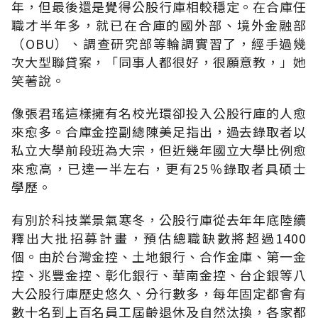
年，但最後還是覺得公股行庫相較穩定。在合庫任
職才半年多，就已在合庫的國外部、境外金融部
（OBU）、調查研究部等輪調實習了，經手過幾
次大型聯貸案，「同事人都很好，很願意教，」她
笑著說。
像張君瑤這樣擁有名校光環卻投入公股行庫的人愈
來愈多。合庫金控副總陳美足指出，過去錄取者以
私立大學前段班為大宗，但近幾年國立大學比例愈
來愈高，已達一半左右，更有25％錄取者具碩士
學歷。
有別於科技業景氣寒冬，公股行庫從去年年底陸續
釋出大批招募計畫，預估總職缺數將超過1400
個。由於台灣金控、土地銀行、合作金庫、第一金
控、兆豐金控、彰化銀行、華南金控、台企銀等八
大公股行庫歷史悠久、分行數多，每年固定都會有
數十名到上百名員工屆齡退休及自然汰換，各家都