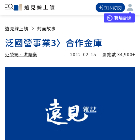
立即訂閱
職場雷達
遠見線上讀
封面故事
泛國營事業3〉合作金庫
范榮靖、洪綾襄
2012-02-15
瀏覽數
34,900+
加入追蹤
范榮靖、洪綾襄