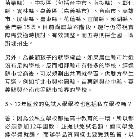
苗栗縣）、中投區（包括台中市、南投縣）、彰化
縣、雲林縣、嘉義區（嘉義縣市）、台南市、高雄
市、屏東縣、臺東縣、花蓮縣、宜蘭縣、澎湖縣、
金門縣15區。目前尚屬草案階段，施行仍得視實
際需要適時檢討、有效調整。而五專則採全國一區
辦理招生。
另外，為兼顧孩子的就學權益，如果居住縣市附近
沒有足夠學校，反而相鄰縣市有較多的學校，經過
縣市協商後，可以規劃出共同就學區，供雙方學生
互選。例如新北市與桃園縣、苗栗縣與台中縣、嘉
義縣與台南市等縣市接界的學校。
5、12年國教的免試入學學校也包括私立學校嗎？
答：因為公私立學校都是高中教育的一環，所以都
必須參加12年國教，並提供免試名額，讓同學免
繳學費就讀。 而辦學品質同樣也要受到監督，以