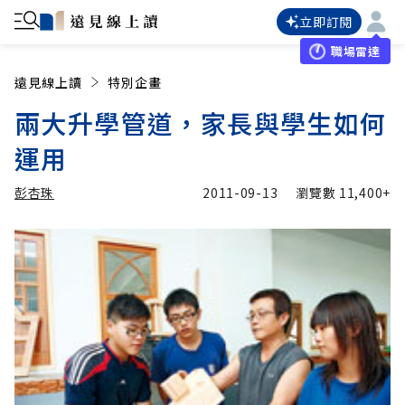
立即訂閱
職場雷達
遠見線上讀
特別企畫
兩大升學管道，家長與學生如何
運用
彭杏珠
2011-09-13
瀏覽數
11,400+
加入追蹤
彭杏珠