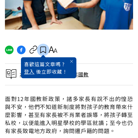
喜歡這篇文章嗎 ?
登入
後立即收藏 !
本文出自30分鐘看懂12年國教
面對12年國教新政策，諸多家長有說不出的惶恐
與不安，他們不知道新制度將對孩子的教育帶來什
麼影響，甚至有家長被不肖業者誤導，將孩子轉至
私校，以便能進入明星學校的學區就讀；至今也仍
有家長致電地方政府，詢問遷戶籍的問題。