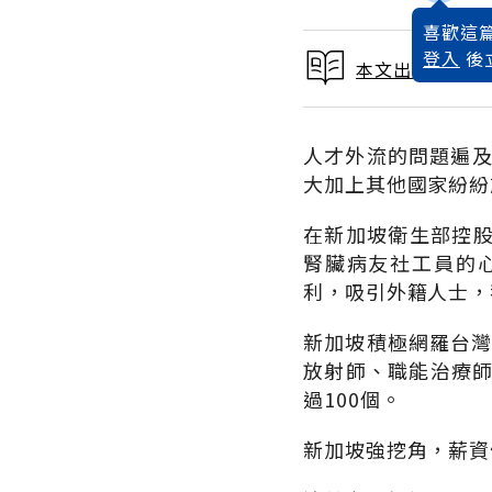
喜歡這篇
登入
後
本文出自 2011
人才外流的問題遍及
大加上其他國家紛紛
在新加坡衛生部控
腎臟病友社工員的
利，吸引外籍人士，
新加坡積極網羅台灣
放射師、職能治療師
過100個。
新加坡強挖角，薪資