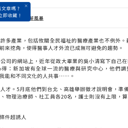
文章嗎 ?
立即收藏 !
 / 7月號雜誌 低薪風暴
許多產業，包括攸關全民福祉的醫療產業也不例外。
前來挖角，使得醫事人才外流已成無可避免的趨勢。
股公司的網站上，近年從政大畢業的吳小清寫下自己在
心得：新加坡有全球一流的醫療與研究中心，他們調
我能和不同文化的人共事……。
人才。5月底他們到台北、高雄舉辦徵才說明會，準備
、物理治療師、社工員各20名，護士則沒有上限，
條件超誘人