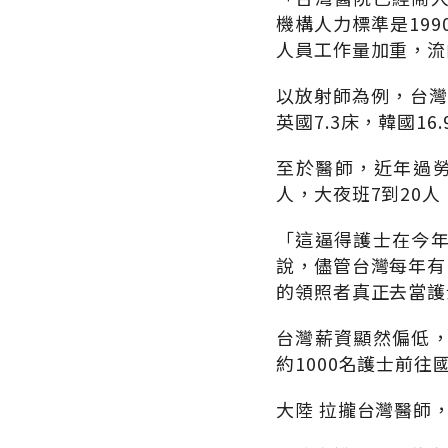
機構人力標準是19
人員工作量加重，流
以放射師為例，台灣一
英國7.3床，韓國1
至於醫師，近年過勞
人，大夜班7到20
「這逼得護士在今
說，儘管台灣每年有
的領照者真正去當護
台灣薪資顯然偏低
約1000名護士前
大陸 拉攏台灣醫師