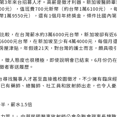
第3年來台招募人才。高薪是徵才利器。新加坡醫師畢業
00元），值班費700元新幣（約台幣1萬6100元）
台幣1萬9550元），還有1個月年終獎金，條件比國內
比較，在台灣薪水約3萬6000元台幣，新加坡卻有近
6000元台幣，在新加坡至少有4萬4000元，每個月
元）房屋津貼，年假達21天，對台灣的護士而言，頗具吸
，徵人態度也很積極，即使說明會已結束，6月份仍
徵者寄送履歷。
台尋找醫事人才甚至直接進校園徵才，不少擁有臨床
前已有藥師、總醫師、社工員和放射師出走，也令人憂
半，薪水1.5倍
人力荒！」中華民國醫事放射師公會全聯會理事長魏聰