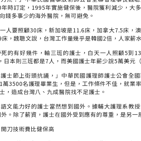
90年時訂定，1995年實施健保後，醫院獲利減少，大
向錢多事少的海外醫院，無可避免。
人要照顧30床，新加坡是11.6床，加拿大7.5床，澳
6.9床，魏聰文說，台灣工作量幾乎是韓國2倍，人家薪水
死的有好幾件，輪三班的護士，白天一人照顧5到13
人，日本則三班都是7人，而美國護士年薪少說5萬美元（
年護士節上街頭抗議，」中華民國護理師護士公會全國
1萬3500名護理畢業生，但是，工作條件不佳，就業
士，造成台灣八、九成醫院找不足護士。
，語文能力好的護士當然想到國外。據輔大護理系教授
往國外。除了薪資，護士在國外受到應有的尊重，是另一
，開刀技術費比健保高