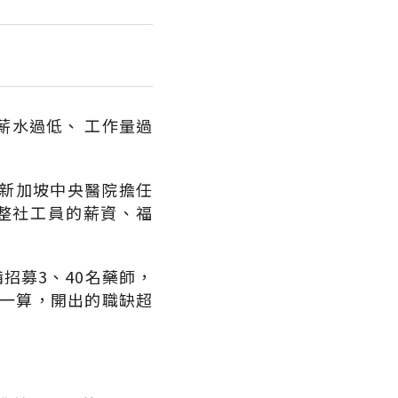
薪水過低、 工作量過
新加坡中央醫院擔任
整社工員的薪資、福
招募3、40名藥師，
算一算，開出的職缺超