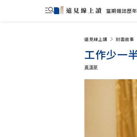
當期雜誌
歷
遠見線上讀
封面故事
工作少一半
黃漢華
黃漢華