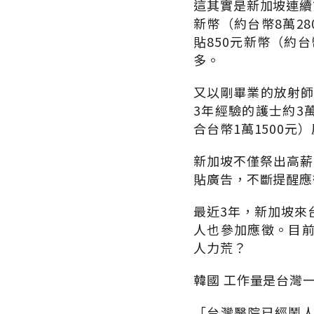
這其實是新加坡連續
新幣（約台幣8萬28
貼850元新幣（約
多。
又以剛畢業的放射師
3年經驗的護士約3萬
合台幣1萬1500
新加坡不僅祭出高薪
貼廣告，不斷提醒應
最近3年，新加坡來
人也參加應徵。目
人力荒？
韓國 工作量是台灣一
「台灣醫院已經鬧