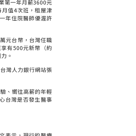
第一年月薪3600元
，每月值4次班，租屋津
第一年住院醫師優渥許
6萬元台幣，台灣任職
還享有500元新幣（約
引力。
在台灣人力銀行網站張
經驗、嚮往高薪的年輕
心台灣是否發生醫事
文表示，現行的醫療