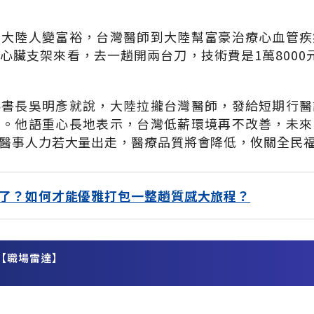
著大陸人變富裕，台灣醫師到大陸幫富豪治療心血管疾
心臟支架來看，去一趟開兩台刀，技術費是1萬8000
祕書長吳明彥就說，大陸拉攏台灣醫師，發給短期行醫
利。他語重心長地表示，台灣低薪環境再不改善，未來
醫事人力若大量出走，醫療品質將會降低，攸關全民
了？如何才能優雅打包一整趟質感大旅程？
【職場雷達】
務