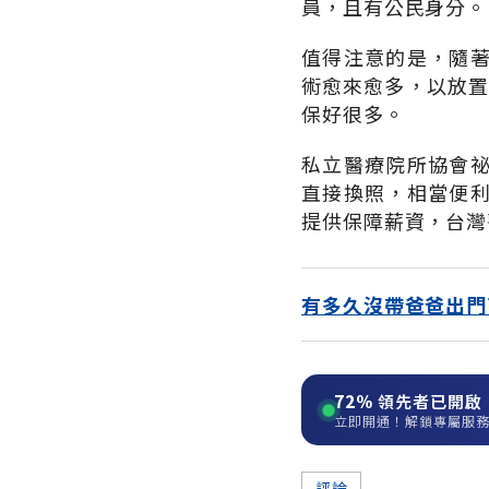
員，且有公民身分。
值得注意的是，隨
術愈來愈多，以放置
保好很多。
私立醫療院所協會
直接換照，相當便
提供保障薪資，台灣
有多久沒帶爸爸出門
72%
領先者已開啟
立即開通！解鎖專屬服
評論