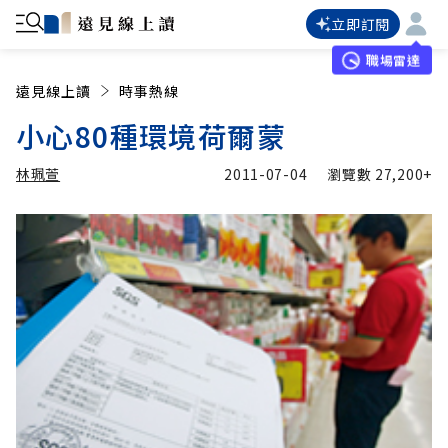
立即訂閱
職場雷達
遠見線上讀
時事熱線
小心80種環境荷爾蒙
林珮萱
2011-07-04
瀏覽數
27,200+
加入追蹤
林珮萱