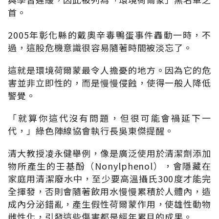
首。
2005年彰化縣的戴奧辛毒鴨蛋事件轟動一時，不
過，這股危機意識很容易隨著時間被淡忘了。
這就是環境荷爾蒙最令人擔憂的地方。因為它的危
害並非立即性的，而是慢慢侵蝕，使得一般人降低
警覺。
「就算你這代沒有問題，但很可能會禍延下一
代，」綠色陣線協會執行長吳東傑提醒。
清大教授凌永健舉例，像是廣泛使用於清潔劑添加
物所產生的壬基酚（Nonylphenol），會隱藏在
家庭用清潔廢水中，至少要高溫攝氏300度才能完
全揮發，否則會隨著飲用水慢慢累積於人體內，造
成內分泌錯亂，產生假性荷爾蒙作用，使雄性動物
雌性化，引發這些傷害都是經年累月的成果。