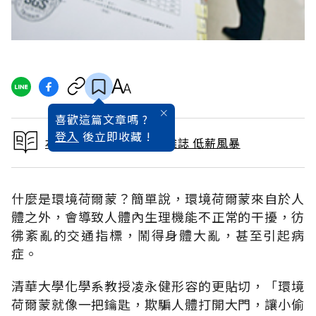
喜歡這篇文章嗎 ?
登入
後立即收藏 !
本文出自 2011 / 7月號雜誌 低薪風暴
什麼是環境荷爾蒙？簡單說，環境荷爾蒙來自於人
體之外，會導致人體內生理機能不正常的干擾，彷
彿紊亂的交通指標，鬧得身體大亂，甚至引起病
症。
清華大學化學系教授凌永健形容的更貼切，「環境
荷爾蒙就像一把鑰匙，欺騙人體打開大門，讓小偷