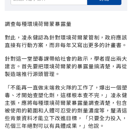
調查每種環境荷爾蒙暴露量
對此，凌永健認為針對環境荷爾蒙管制，政府應該
直接有行動方案，而非每年又寫出更多的計畫書。
針對這一堂塑毒課帶給社會的啟示，學者提出兩大
建言。首先要把環境荷爾蒙的暴露量搞清楚，再從
製造端推行源頭管理。
「不能再一直做末端救火隊的工作了，爆出一個塑
毒、才開始查塑化劑，這樣根本查不完，」凌永健
主張，應將每種環境荷爾蒙暴露量調查清楚，包含
被使用的範圍和人體可忍受的劑量濃度等，釐清這
些背景資料才能立下改進目標，「只要全力投入，
花個三年絕對可以有具體成果，」他說。