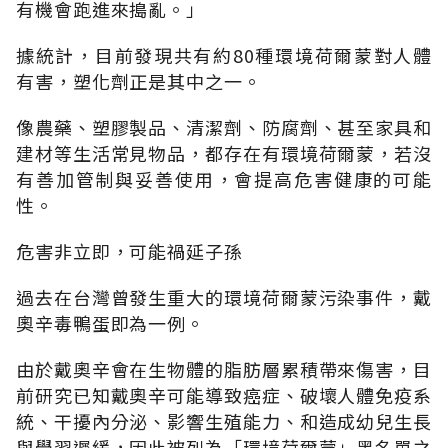
有機會跑進來搗亂。」
據統計，目前發現共有約80種環境荷爾蒙對人體
有害，塑化劑正是其中之一。
像農藥、塑膠製品、清潔劑、防腐劑、甚至家具和
建材等生活常見物品，都存在有環境荷爾蒙，若沒
有善加管制與妥善使用，會提高危害健康的可能
性。
危害非立即，可能禍延子孫
過去在台灣曾發生重大的環境荷爾蒙污染事件，戴
奧辛毒鴨蛋即為一例。
由於戴奧辛會在生物體的脂肪層累積帶來傷害，目
前研究已知戴奧辛可能導致癌症、破壞人體免疫系
統、干擾內分泌、影響生殖能力、和造成幼兒生長
與學習遲緩，因此被列為「環境荷爾蒙」黑名單之