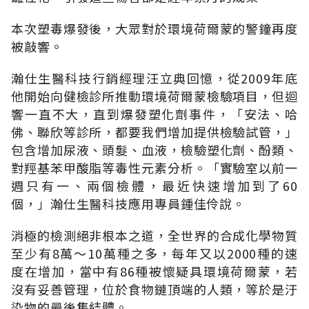
本次塑毒爆發後，大眾對於環境荷爾蒙的警鐘再度
被敲響。
瀚仕生醫科技行銷經理汪立典回憶，從2009年底
他開始向健檢診所推動環境荷爾蒙檢驗項目，但迴
響一直不大，直到爆發塑化劑事件，「安法、哈
佛、聯欣等診所，都要我們增加提供檢驗試管，」
包含增加尿液、頭髮、血液，檢驗塑化劑、酚類、
對羥基苯甲酸脂等毒性元素分析。「實驗室以前一
週只有一、兩個檢體，最近快速增加到了60
個，」瀚仕生醫科技應用專員鍾佳伶說。
消極的檢測絕非根本之道，全世界的合成化學物質
至少有8萬～10萬種之多，每年又以2000種的速
度在增加，當中有86種被懷疑具環境荷爾蒙，若
沒有妥善管理，位於食物鏈頂端的人類，等於是汙
染物的最後集結體。