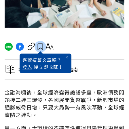
喜歡這篇文章嗎 ?
登入
後立即收藏 !
本文出自2011大學入學指南
金融海嘯後，全球經濟變得詭譎多變，歐洲債務問
題接二連三爆發，各國展開貨幣戰爭，新興市場的
通膨威脅日增，只要大局勢一有風吹草動，全球經
濟隨之連動。
另一方面，大環境的不確定性使得風險管理更受到