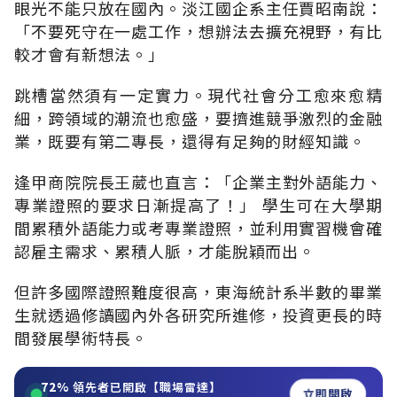
眼光不能只放在國內。淡江國企系主任賈昭南說：
「不要死守在一處工作，想辦法去擴充視野，有比
較才會有新想法。」
跳槽當然須有一定實力。現代社會分工愈來愈精
細，跨領域的潮流也愈盛，要擠進競爭激烈的金融
業，既要有第二專長，還得有足夠的財經知識。
逢甲商院院長王葳也直言：「企業主對外語能力、
專業證照的要求日漸提高了！」 學生可在大學期
間累積外語能力或考專業證照，並利用實習機會確
認雇主需求、累積人脈，才能脫穎而出。
但許多國際證照難度很高，東海統計系半數的畢業
生就透過修讀國內外各研究所進修，投資更長的時
間發展學術特長。
72%
領先者已開啟【職場雷達】
立即開啟