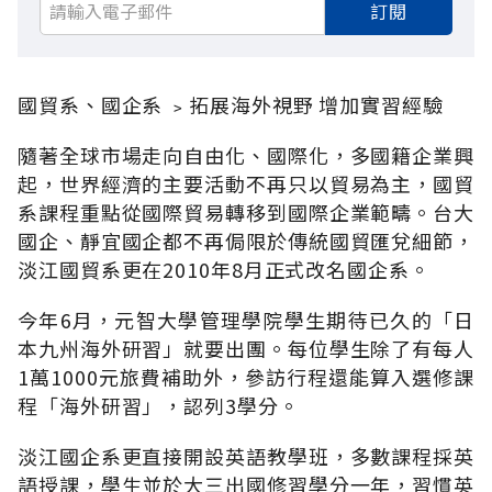
訂閱
國貿系、國企系 ﹥拓展海外視野 增加實習經驗
隨著全球市場走向自由化、國際化，多國籍企業興
起，世界經濟的主要活動不再只以貿易為主，國貿
系課程重點從國際貿易轉移到國際企業範疇。台大
國企、靜宜國企都不再侷限於傳統國貿匯兌細節，
淡江國貿系更在2010年8月正式改名國企系。
今年6月，元智大學管理學院學生期待已久的「日
本九州海外研習」就要出團。每位學生除了有每人
1萬1000元旅費補助外，參訪行程還能算入選修課
程「海外研習」，認列3學分。
淡江國企系更直接開設英語教學班，多數課程採英
語授課，學生並於大三出國修習學分一年，習慣英