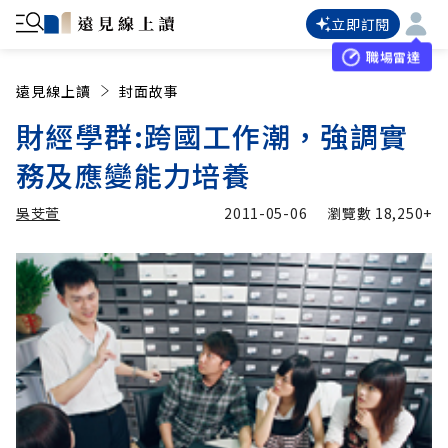
立即訂閱
職場雷達
遠見線上讀
封面故事
財經學群:跨國工作潮，強調實
務及應變能力培養
吳芠萱
2011-05-06
瀏覽數
18,250+
加入追蹤
吳芠萱