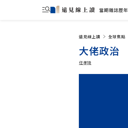
當期雜誌
歷
遠見線上讀
全球焦點
大佬政治
任孝琦
任孝琦