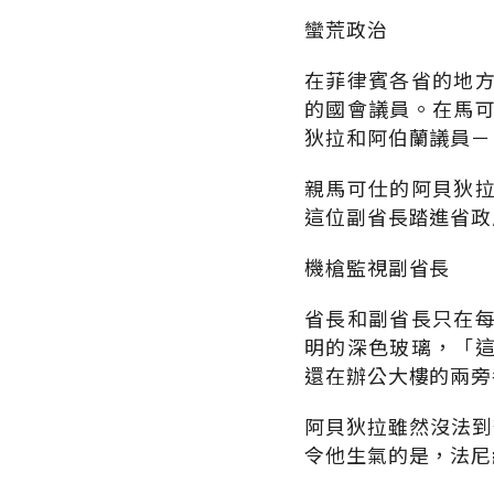
蠻荒政治
在菲律賓各省的地
的國會議員。在馬
狄拉和阿伯蘭議員－
親馬可仕的阿貝狄
這位副省長踏進省政
機槍監視副省長
省長和副省長只在
明的深色玻璃，「
還在辦公大樓的兩旁
阿貝狄拉雖然沒法到
令他生氣的是，法尼