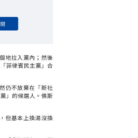
訂閱
個地拉入黨內；然後
與「菲律賓民主黨」合
然仍不放棄在「新社
主黨」的候選人。佛斯
，但基本上換湯沒換