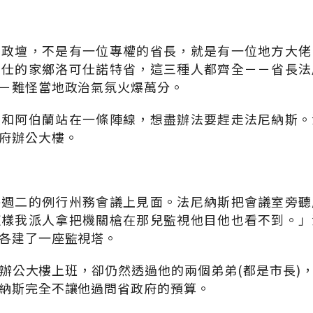
方政壇，不是有一位專權的省長，就是有一位地方大佬
可仕的家鄉洛可仕諾特省，這三種人都齊全－－省長法
－難怪當地政治氣氛火爆萬分。
拉和阿伯蘭站在一條陣線，想盡辦法要趕走法尼納斯。
府辦公大樓。
每週二的例行州務會議上見面。法尼納斯把會議室旁聽
這樣我派人拿把機關槍在那兒監視他目他也看不到。」
各建了一座監視塔。
辦公大樓上班，卻仍然透過他的兩個弟弟(都是市長)
納斯完全不讓他過問省政府的預算。