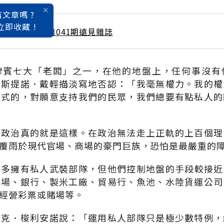
文章嗎 ?
立即收藏 !
 / 11月號雜誌 第041期遠見雜誌
律賓七大「老闆」之一，在他的地盤上，任何事沒有
佛斯提諾．戴輕描淡寫地否認：「我毫無權力。我的權
長式的，對願意支持我們的民眾，我們總要有點私人的
的政治真的就是這樣。在政治無法走上正軌的上百個理
覆雨於現代官場、商場的豪門巨族，恐怕是最嚴重的
許多擁有私人武裝部隊，但他們控制地盤的手段較接近
農場、銀行、製米工廠、貿易行、魚池、水陸貨運公司
經營彩票或賭場等。
拉克．梭利安諾說：「運用私人部隊只是極少數特例，