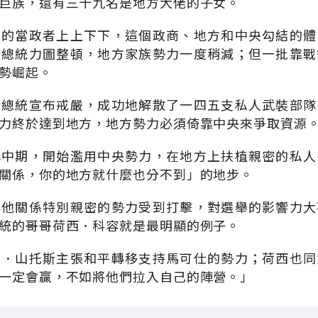
巨族，還有三十九名是地方大佬的子女。
同的當政者上上下下，這個政商、地方和中央勾結的體
塞總統力圖整頓，地方家族勢力一度稍減；但一批靠戰
勢崛起。
仕總統宣布戒嚴，成功地解散了一四五支私人武裝部隊
力終於達到地方，地方勢力必須倚靠中央來爭取資源
代中期，開始濫用中央勢力，在地方上扶植親密的私人
關係，你的地方就什麼也分不到」的地步。
與他關係特別親密的勢力受到打擊，對選舉的影響力大
統的哥哥荷西．科容就是最明顯的例子。
士．山托斯主張和平轉移支持馬可仕的勢力；荷西也同
一定會贏，不如將他們拉入自己的陣營。」