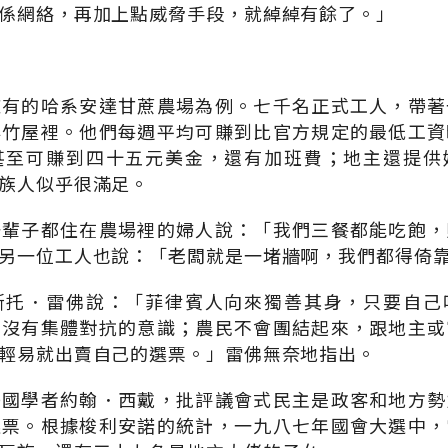
係網絡，再加上點威脅手段，就綽綽有餘了。」
擁有的哈系安達甘蔗農場為例。七千名正式工人，帶著
排竹屋裡。他們每週平均可賺到比官方規定的最低工資
甚至可賺到四十五元美金，還有加班費；地主還提供
族人似乎很滿足。
一輩子都住在農場裡的婦人說：「我們三餐都能吃飽，
另一位工人也說：「老闆就是一堵牆啊，我們都得倚
斯托．雷佛說：「菲律賓人向來獨善其身，只要自己
本沒有集體對抗的意識；農民不會團結起來，跟地主或
輕易就出賣自己的選票。」雷佛無奈地指出。
美國學者約翰．西戴，批評議會式民主是政客和地方勢
選票。根據梭利安諾的統計，一九八七年國會大選中，