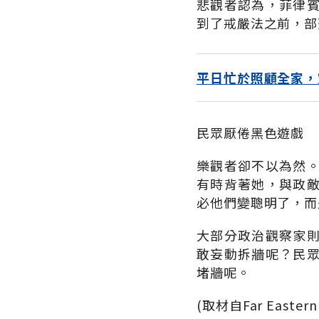
悲觀者認為，菲律
到了戒嚴法之前，部
平日忙於照顧全家，
民眾厭倦黑色遊戲
樂觀者卻不以為然
有時背著她，與政
必他們變聰明了，而
大部分政治觀察家
敢妄動拆牆呢？民
堵牆呢。
(取材自Far Eastern 