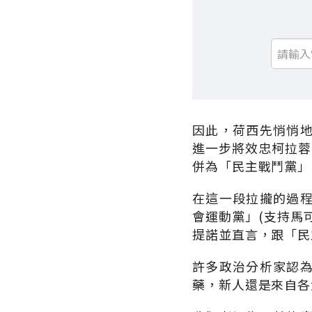
因此，荷西先悄悄
進一步將效忠柯拉蓉
併為「民主戰鬥黨」
在這一段拉攏的過
會運動黨」(支持馬
提諾並直言，跟「民
許多政治分析家認
藥，新人還是來自各