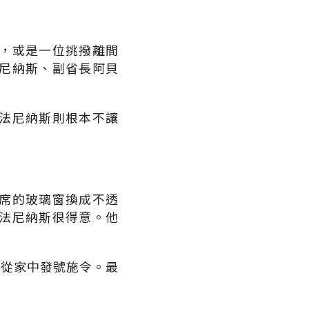
，或是一位挑撥離間
尼納斯、副省長阿貝
法尼納斯則根本不讓
席的玻璃窗換成不透
法尼納斯很得意。他
，從家中發號施令。最