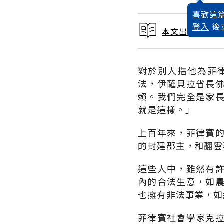
喜歡這篇
登入
後
本文出自 1989
對於別人指他為菲
法，伊薩貝拉省長
賴。我們完全是家
就是這樣。」
上百年來，菲律賓
的封建郡主，和翻雲
這些人中，雖然有
內的合法生意，如
也擁有非法事業，如
菲律賓社會學家克