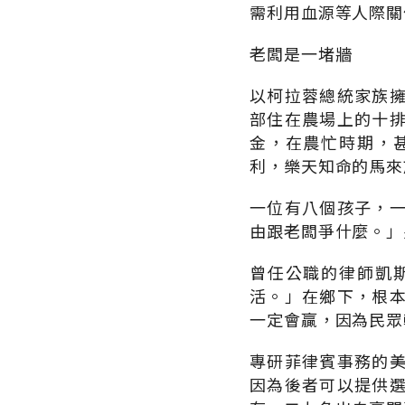
需利用血源等人際關
老闆是一堵牆
以柯拉蓉總統家族
部住在農場上的十
金，在農忙時期，
利，樂天知命的馬來
一位有八個孩子，
由跟老闆爭什麼。」
曾任公職的律師凱
活。」在鄉下，根
一定會贏，因為民眾
專研菲律賓事務的
因為後者可以提供