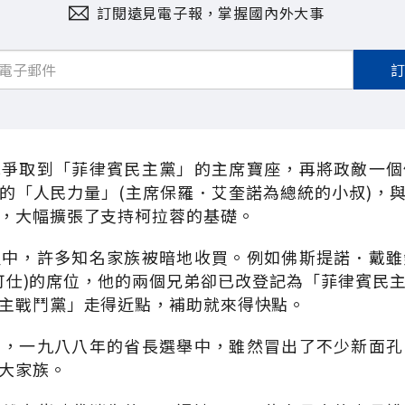
訂閱遠見電子報，掌握國內外大事
地爭取到「菲律賓民主黨」的主席寶座，再將政敵一個
的「人民力量」(主席保羅．艾奎諾為總統的小叔)，
，大幅擴張了支持柯拉蓉的基礎。
程中，許多知名家族被暗地收買。例如佛斯提諾．戴雖
可仕)的席位，他的兩個兄弟卻已改登記為「菲律賓民
主戰鬥黨」走得近點，補助就來得快點。
為，一九八八年的省長選舉中，雖然冒出了不少新面孔
大家族。