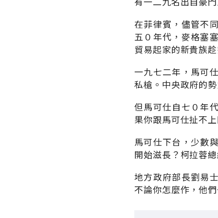
有一二九名出自豪門
在菲律賓，儘管不
五０年代，麥格塞
貿易起家的新貴族趁
一九七二年，馬可
私槍。中央政府的勢
但馬可仕自七０年
果你跟馬可仕扯不上
馬可仕下台，少數
開始滋長？柯拉蓉總
地方政府部長劉易
不論你怎麼作，他們