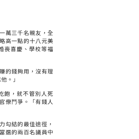
一萬三千名親友，全
略高一點的十八元美
婚喪喜慶、學校等福
賺的錢夠用，沒有理
靠他。」
吃飽，就不管別人死
官僚鬥爭。「有錢人
力勾結的最佳途徑，
當選的兩百名議員中