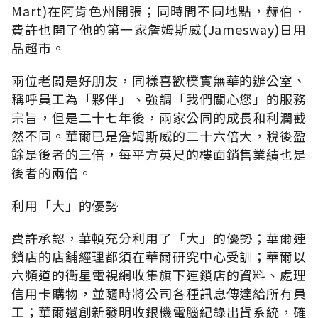
Mart)在阿肯色州開張；同時間不同地點，赫伯．
費許也開了他的第一家詹姆斯威(Jamesway)日用
品超市。
兩位老闆是好朋友，同樣喜歡樸實無華的辦公室、
稱呼員工為「夥伴」、強調「我們關心您」的服務
宗旨，但是二十七年後，兩家公同的成長和利潤截
然不同。華爾已是詹姆斯威的二十六倍大，稅後盈
餘是後者的三倍，每平方英尺的樓面銷售業績也是
後者的兩倍。
利用「大」的優勢
費許承認，華頓充分利用了「大」的優勢；華爾連
鎖店的店舖經理都須在華爾研究中心受訓；華爾以
六頻道的衛星電視網收集旗下連鎖店的資料、處理
信用卡購物，並隨時將公司各種訊息傳達給所有員
工；華爾還創新發明收銀機電腦紀錄出貨系統，確