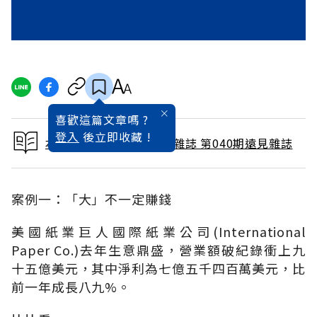
喜歡這篇文章嗎 ?
登入
後立即收藏 !
本文出自 1989 / 10月號雜誌 第040期遠見雜誌
案例一：「大」不一定賺錢
美國紙業巨人國際紙業公司(International
Paper Co.)去年生意鼎盛，營業額破紀錄衝上九
十五億美元，其中淨利為七億五千四百萬美元，比
前一年成長八九%。