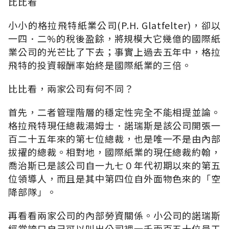
比比看
小小的格拉飛特紙業公司(P.H. Glatfelter)，卻以
一四．二%的稅後盈餘，將規模大它幾億的國際紙
業公司的光芒比了下去；事實上過去五年中，格拉
飛特的投資報酬率始終是國際紙業的三倍。
比比看，兩家公司有何不同？
首先，二者管理階層的穩定性完全不能相提並論。
格拉飛特現任總裁湯姆士．諾瑞斯是該公司開張一
百二十五年來的第七位總裁，也是唯一不是由內部
拔擢的總裁。相對地，國際紙業的現任總裁約翰，
喬治斯已是該公司自一九七０年代初期以來的第五
位領導人，而且是其中第四位自外面物色來的「空
降部隊」。
再看看兩家公司的內部勞資關係。小公司的諾瑞斯
經常誇口自己可以叫出公司裡一千兩百五十位員工