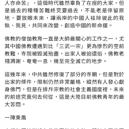
人亦命苦」，這個時代雖然辜負了在座的大家，但
是過去的種種苦難終究要過去，不能老是停留原
地，要放眼未來，讓兩岸的中國人袪除彼此的我
執、我見，共同來改變、創造中國的新命運。
佛教的僧伽教育一直是大師最關心的工作之一，尤
其中國佛教遭遇到比「三武一宗」更為慘烈的空前
教難，寺院被毀滅殆盡，出家人被迫還俗，佛教老
殘凋謝、奄奄一息，幾至完全滅亡的地步。
這幾年來，中共雖然修復了部分的寺廟，但是對於
出家的條件，限制仍然非常嚴格，縱然有人發心獻
身佛門，但是在排斥宗教的社會主義國度裡，未來
的前途究竟何去何從，這是大陸目前佛教青年的最
大苦悶。
一陣東風