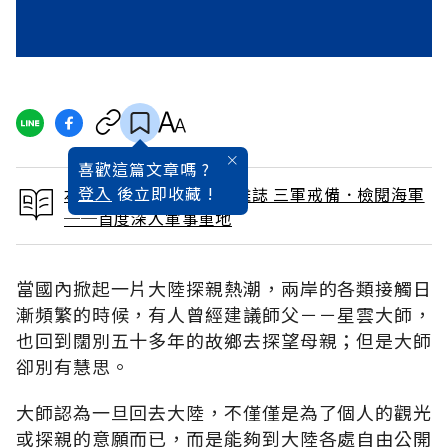
喜歡這篇文章嗎 ?
登入
後立即收藏 !
本文出自 1989 / 7月號雜誌 三軍戒備．檢閱海軍
──首度深入軍事重地
當國內掀起一片大陸探親熱潮，兩岸的各類接觸日
漸頻繁的時候，有人曾經建議師父－－星雲大師，
也回到闊別五十多年的故鄉去探望母親；但是大師
卻別有慧思。
大師認為一旦回去大陸，不僅僅是為了個人的觀光
或探親的意願而已，而是能夠到大陸各處自由公開