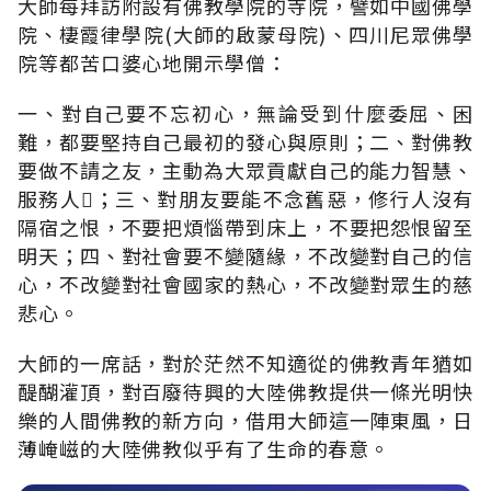
大師每拜訪附設有佛教學院的寺院，譬如中國佛學
院、棲霞律學院(大師的啟蒙母院)、四川尼眾佛學
院等都苦口婆心地開示學僧：
一、對自己要不忘初心，無論受到什麼委屈、困
難，都要堅持自己最初的發心與原則；二、對佛教
要做不請之友，主動為大眾貢獻自己的能力智慧、
服務人；三、對朋友要能不念舊惡，修行人沒有
隔宿之恨，不要把煩惱帶到床上，不要把怨恨留至
明天；四、對社會要不變隨緣，不改變對自己的信
心，不改變對社會國家的熱心，不改變對眾生的慈
悲心。
大師的一席話，對於茫然不知適從的佛教青年猶如
醍醐灌頂，對百廢待興的大陸佛教提供一條光明快
樂的人間佛教的新方向，借用大師這一陣東風，日
薄崦嵫的大陸佛教似乎有了生命的春意。