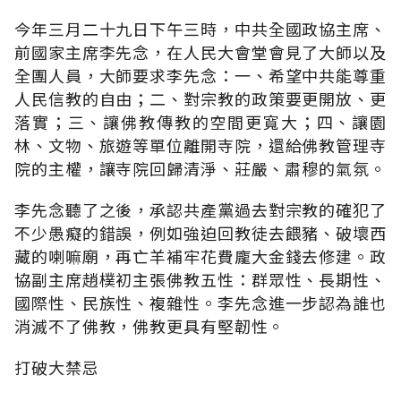
今年三月二十九日下午三時，中共全國政協主席、
前國家主席李先念，在人民大會堂會見了大師以及
全團人員，大師要求李先念：一、希望中共能尊重
人民信教的自由；二、對宗教的政策要更開放、更
落實；三、讓佛教傳教的空間更寬大；四、讓園
林、文物、旅遊等單位離開寺院，還給佛教管理寺
院的主權，讓寺院回歸清淨、莊嚴、肅穆的氣氛。
李先念聽了之後，承認共產黨過去對宗教的確犯了
不少愚癡的錯誤，例如強迫回教徒去餵豬、破壞西
藏的喇嘛廟，再亡羊補牢花費龐大金錢去修建。政
協副主席趙樸初主張佛教五性：群眾性、長期性、
國際性、民族性、複雜性。李先念進一步認為誰也
消滅不了佛教，佛教更具有堅韌性。
打破大禁忌