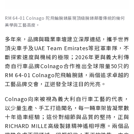
RM 64-01 Colnago 陀飛輪腕錶展現頂級腕錶顛覆傳統的幾何
美學與工藝高度。
多年來，品牌與職業車壇建立深厚連結，攜手世界
頂尖車手及UAE Team Emirates等冠軍車隊，不
斷探索速度與機械的極限；2026年更與義大利傳
奇自行車品牌Colnago合作推出全球限量50只的
RM 64-01 Colnago陀飛輪腕錶，兩個追求卓越的
工藝品牌交會，正迸發全球注目的光亮。
Colnago向來被視為義大利自行車工藝的代表，
以少量生產、手工打造聞名，每一輛車架皆凝聚數
十年造車經驗；這份對細節與品質的堅持，正與
RICHARD MILLE高級製錶精神遙相呼應。兩個品