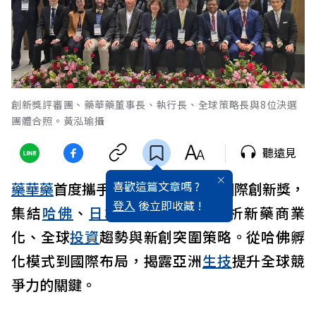
創新獎評審團、藥華藥董事長、執行長、全球策略長與8位決選
團體合照。黃泓瑜攝
聽遠見
喜歡這篇文章嗎 ?
藥華藥
首度攜手TECH Tokyo舉辦國際創新獎，
登入
後立即收藏 !
集結
哈佛
、
日本
與
台灣
專家，解析新藥商業
化、全球
投資
趨勢與新創突圍策略。從哈佛孵
化模式到國際布局，揭露亞洲
生技
提升全球競
爭力的關鍵。