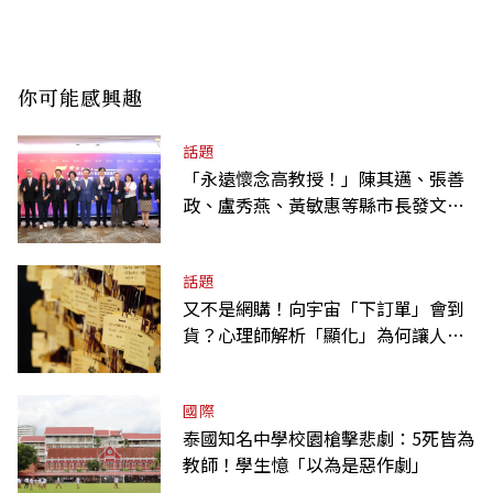
你可能感興趣
話題
「永遠懷念高教授！」陳其邁、張善
政、盧秀燕、黃敏惠等縣市長發文弔
唁高希均
話題
又不是網購！向宇宙「下訂單」會到
貨？心理師解析「顯化」為何讓人無
法自拔
國際
泰國知名中學校園槍擊悲劇：5死皆為
教師！學生憶「以為是惡作劇」