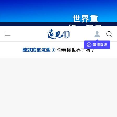
世界重
組・洞見
未來 與
世界領袖
職場雷達
練就底氣沉澱
你看懂世界了嗎？
同行