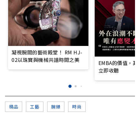
凝視腕間的藝術殿堂！ RM HJ-
02以珠寶與機械共譜時間之美
EMBA的價值，
立即收聽
精品
工藝
腕錶
時尚