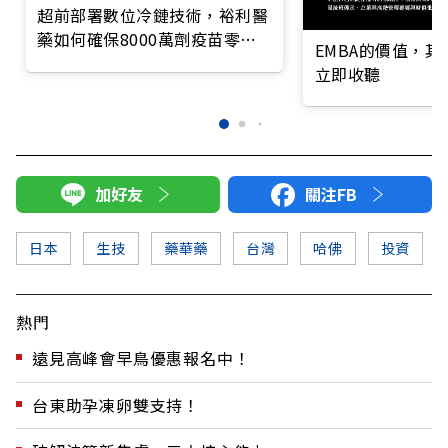
超前部署數位冷鏈技術，裕利醫
藥如何確保8000萬劑疫苗零耗
EMBA的價值，
損？
立即收聽
加好友
關注FB
日本
生技
藥華藥
台灣
哈佛
投資
熱門
遠見高峰會早鳥優惠報名中！
台東助孕凍卵雙支持！