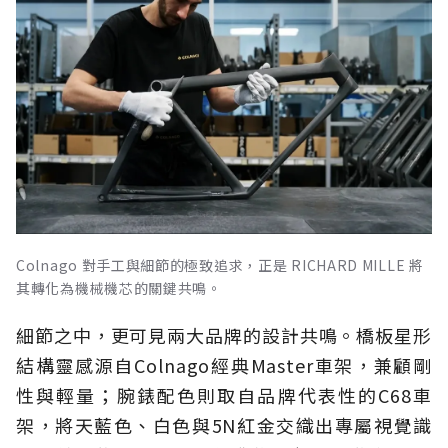
Colnago 對手工與細節的極致追求，正是 RICHARD MILLE 將
其轉化為機械機芯的關鍵共鳴。
細節之中，更可見兩大品牌的設計共鳴。橋板星形
結構靈感源自Colnago經典Master車架，兼顧剛
性與輕量；腕錶配色則取自品牌代表性的C68車
架，將天藍色、白色與5N紅金交織出專屬視覺識