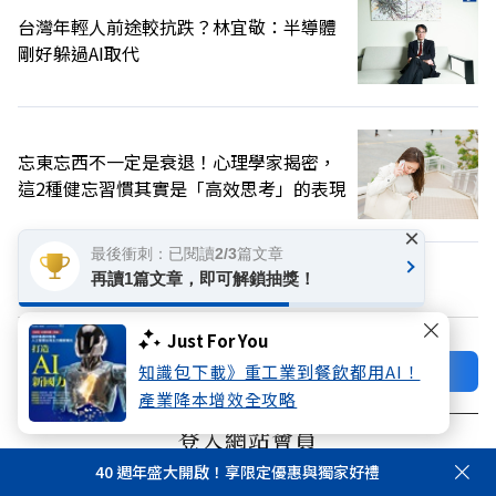
台灣年輕人前途較抗跌？林宜敬：半導體
剛好躲過AI取代
忘東忘西不一定是衰退！心理學家揭密，
這2種健忘習慣其實是「高效思考」的表現
×
最後衝刺：已閱讀2/3篇文章
換個主題看看
再讀1篇文章，即可解鎖抽獎！
Just For You
加好友
關注FB
知識包下載》重工業到餐飲都用AI！
產業降本增效全攻略
登入網站會員
40 週年盛大開啟！享限定優惠與獨家好禮
享受更多個人化的會員服務