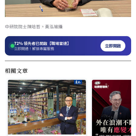
中研院院士陳培哲。黃泓瑜攝
72%
領先者已開啟【職場雷達】
立即開啟
立即開通！解鎖專屬服務
相關文章