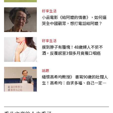
好享生活
小品電影《給阿嬤的情書》，如何逼
哭全中國觀眾，想打電話給阿嬤？
好享生活
摸到脖子有腫塊！48歲婦人不菸不
酒，反覆感冒3個多月竟罹口咽癌
話題
緬懷高希均教授》 書寫90歲的壯闊人
生！高希均：自求多福、自己一定要
爭氣