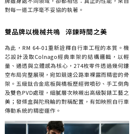
牌雖身處不同領域，卻都相信：真正的性能，來自
對每一道工序毫不妥協的執著。
雙品牌以機械共鳴 淬鍊時間之美
為此，RM 64-01重新詮釋自行車工程的本質。機
芯設計汲取Colnago經典車架的結構邏輯，以輕
量、通透與立體感為核心，274枚零件透過幾何鏤
空布局完整展現，宛如競速公路車裸露而精密的骨
架。五級鈦合金底板與橋板歷經微噴砂、手工倒角
及雙色PVD處理，細膩層次映襯出高級製錶工藝之
美；發條盒與陀飛輪的對稱配置，有如映照自行車
傳動系統的精密運作。