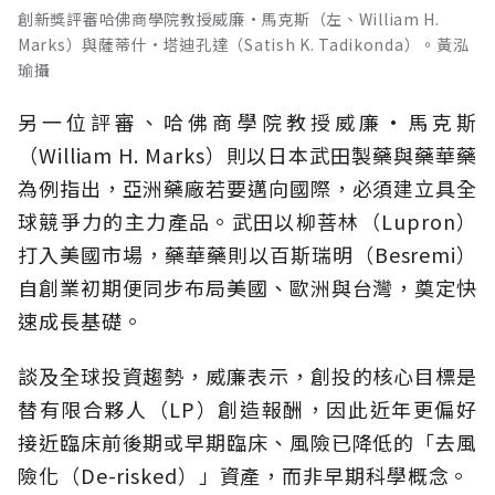
創新獎評審哈佛商學院教授威廉·馬克斯（左、William H.
Marks）與薩蒂什·塔迪孔達（Satish K. Tadikonda）。黃泓
瑜攝
另一位評審、哈佛商學院教授威廉·馬克斯
（William H. Marks）則以日本武田製藥與藥華藥
為例指出，亞洲藥廠若要邁向國際，必須建立具全
球競爭力的主力產品。武田以柳菩林（Lupron）
打入美國市場，藥華藥則以百斯瑞明（Besremi）
自創業初期便同步布局美國、歐洲與台灣，奠定快
速成長基礎。
談及全球投資趨勢，威廉表示，創投的核心目標是
替有限合夥人（LP）創造報酬，因此近年更偏好
接近臨床前後期或早期臨床、風險已降低的「去風
險化（De-risked）」資產，而非早期科學概念。