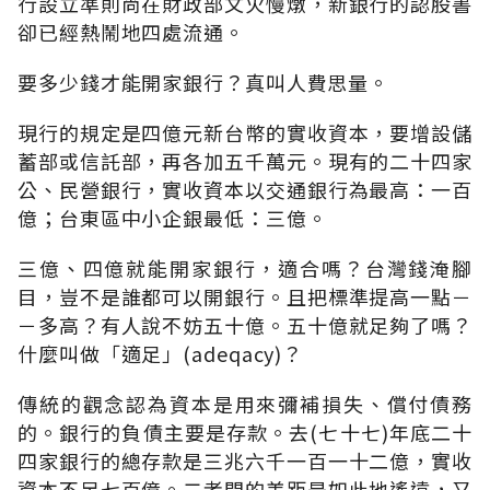
行設立準則尚在財政部文火慢燉，新銀行的認股書
卻已經熱鬧地四處流通。
要多少錢才能開家銀行？真叫人費思量。
現行的規定是四億元新台幣的實收資本，要增設儲
蓄部或信託部，再各加五千萬元。現有的二十四家
公、民營銀行，實收資本以交通銀行為最高：一百
億；台東區中小企銀最低：三億。
三億、四億就能開家銀行，適合嗎？台灣錢淹腳
目，豈不是誰都可以開銀行。且把標準提高一點－
－多高？有人說不妨五十億。五十億就足夠了嗎？
什麼叫做「適足」(adeqacy)？
傳統的觀念認為資本是用來彌補損失、償付債務
的。銀行的負債主要是存款。去(七十七)年底二十
四家銀行的總存款是三兆六千一百一十二億，實收
資本不足七百億。二者間的差距是如此地遙遠，又