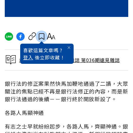
喜歡這篇文章嗎 ?
登入
後立即收藏 !
本文出自 1989 / 6月號雜誌 第036期遠見雜誌
銀行法的修正案果然快馬加鞭地通過了二讀，大眾
關注的焦點已經不再是銀行法修正的內容，而是新
銀行法通過的後續－－銀行終於開放新設了。
各路人馬顯神通
有志之士早就紛紛起步，各路人馬，齊顯神通。銀