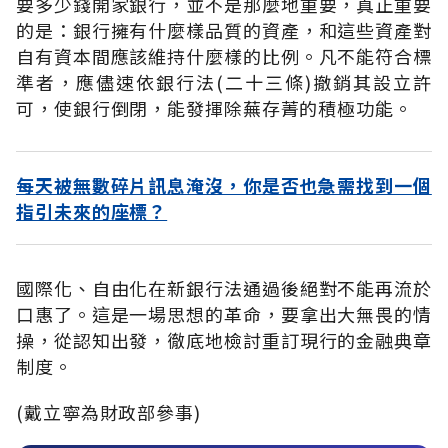
要多少錢開家銀行，並不是那麼地重要，真正重要
的是：銀行擁有什麼樣品質的資產，和這些資產對
自有資本間應該維持什麼樣的比例。凡不能符合標
準者，應儘速依銀行法(二十三條)撤銷其設立許
可，使銀行倒閉，能發揮除蕪存菁的積極功能。
每天被無數碎片訊息淹沒，你是否也急需找到一個
指引未來的座標？
國際化、自由化在新銀行法通過後絕對不能再流於
口惠了。這是一場思想的革命，要拿出大無畏的情
操，從認知出發，徹底地檢討重訂現行的金融典章
制度。
(戴立寧為財政部參事)