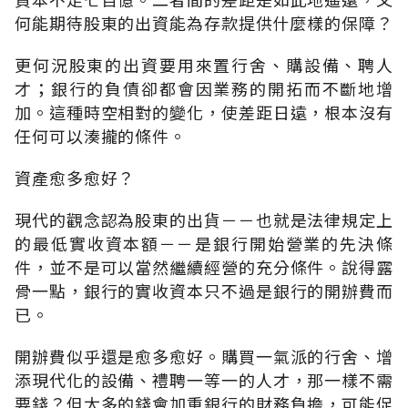
何能期待股東的出資能為存款提供什麼樣的保障？
更何況股東的出資要用來置行舍、購設備、聘人
才；銀行的負債卻都會因業務的開拓而不斷地增
加。這種時空相對的變化，使差距日遠，根本沒有
任何可以湊攏的條件。
資產愈多愈好？
現代的觀念認為股東的出貨－－也就是法律規定上
的最低實收資本額－－是銀行開始營業的先決條
件，並不是可以當然繼續經營的充分條件。說得露
骨一點，銀行的實收資本只不過是銀行的開辦費而
已。
開辦費似乎還是愈多愈好。購買一氣派的行舍、增
添現代化的設備、禮聘一等一的人才，那一樣不需
要錢？但太多的錢會加重銀行的財務負擔，可能促