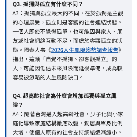
Q3. 孤獨與孤立有什麼不同？
A3：孤獨與孤立最大的不同，在於孤獨是主觀
的心理感受，孤立則是客觀的社會連結狀態。
一個人即使不覺得孤單，也可能因與家人、朋
友或社會網絡互動不足，而處於客觀孤立的狀
態。國泰人壽《
2026人生風險趨勢調查報告
》
指出，這類「自覺不孤獨、卻客觀孤立」的
人，可能因低估未來風險而延後準備，成為較
容易被忽略的人生風險缺口。
Q4. 超高齡社會為什麼會增加孤獨與孤立風
險？
A4：隨著台灣邁入超高齡社會，少子化與小家
庭化導致家庭結構徹底改變，獨居與單身比例
大增，使個人原有的社會支持網絡逐漸縮小。