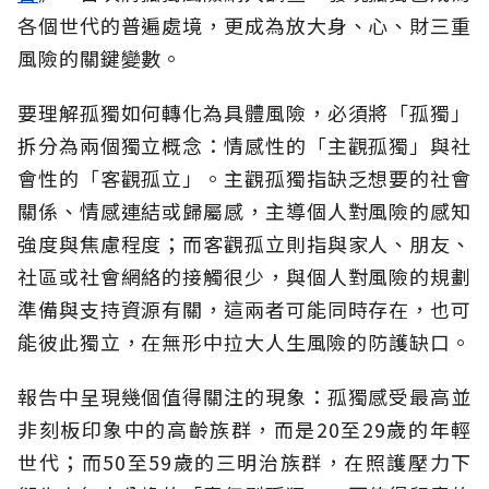
各個世代的普遍處境，更成為放大身、心、財三重
風險的關鍵變數。
要理解孤獨如何轉化為具體風險，必須將「孤獨」
拆分為兩個獨立概念：情感性的「主觀孤獨」與社
會性的「客觀孤立」。主觀孤獨指缺乏想要的社會
關係、情感連結或歸屬感，主導個人對風險的感知
強度與焦慮程度；而客觀孤立則指與家人、朋友、
社區或社會網絡的接觸很少，與個人對風險的規劃
準備與支持資源有關，這兩者可能同時存在，也可
能彼此獨立，在無形中拉大人生風險的防護缺口。
報告中呈現幾個值得關注的現象：孤獨感受最高並
非刻板印象中的高齡族群，而是20至29歲的年輕
世代；而50至59歲的三明治族群，在照護壓力下