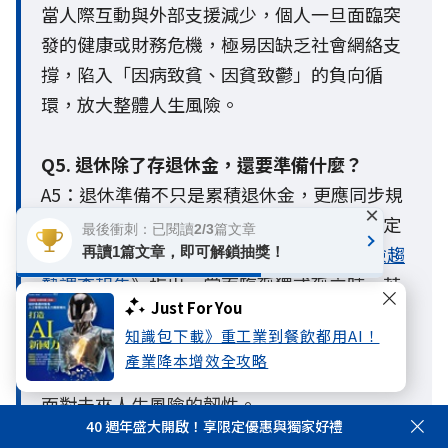
當人際互動與外部支援減少，個人一旦面臨突
發的健康或財務危機，極易因缺乏社會網絡支
撐，陷入「因病致貧、因貧致鬱」的負向循
環，放大整體人生風險。
Q5. 退休除了存退休金，還要準備什麼？
A5：退休準備不只是累積退休金，更應同步規
×
劃健康管理、醫療與長照需求，以及建立穩定
最後衝刺：已閱讀2/3篇文章
的社會支持網絡。國泰人壽《
2026人生風險趨
再讀1篇文章，即可解鎖抽獎！
勢調查報告
》指出，當面臨孤獨或孤立時，若
Just For You
缺乏完善的準備與支持系統，身體、心理與財
知識包下載》重工業到餐飲都用AI！
務風險都可能被放大。因此，退休準備應從財
產業降本增效全攻略
務、健康與社會連結三個面向及早布局，提升
面對未來人生風險的韌性。
40 週年盛大開啟！享限定優惠與獨家好禮