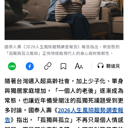
國泰人壽《2026人生風險趨勢調查報告》報告指出，新型態的
「孤獨與孤立風險」正悄悄侵蝕現代人的身心與財務韌性。
聽遠見
隨著台灣邁入超高齡社會，加上少子化、單身
與獨居家庭增加，「一個人的老後」逐漸成為
常態，也讓近年備受關注的孤獨死議題受到更
多討論。國泰人壽《
2026人生風險趨勢調查報
告
》指出，「孤獨與孤立」不再只是個人情感