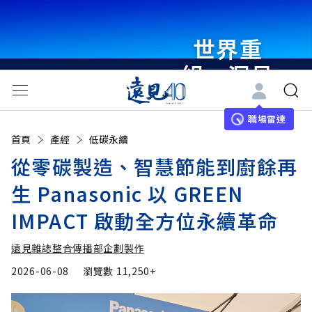
世界重
組・洞見
未來 與
世界領袖
職場雷達
首頁
產經
低碳永續
同行
從零碳製造、智慧節能到廚餘再
生 Panasonic 以 GREEN
IMPACT 啟動全方位永續革命
遠見雜誌整合傳播部企劃製作
2026-06-08
瀏覽數
11,250+