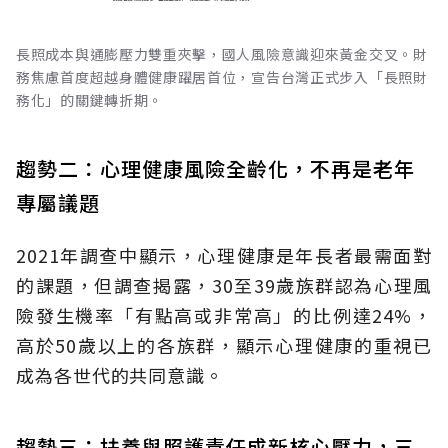
長照成本與通膨壓力雙重夾擊，國人風險意識迎來黃金交叉。財
務焦慮首度超越身體健康躍居首位，宣告台灣正式步入「長照財
務化」的關鍵轉折期。
趨勢二：心理健康風險全齡化，不再是老年
專屬議題
2021年調查中顯示，心理健康是年長者最需面對
的課題，但調查揭露，30至39歲族群認為心理風
險發生機率「有點高或非常高」的比例達24%，
高於50歲以上的各族群，顯示心理健康的重視已
成為各世代的共同意識。
趨勢三：扶養與照護責任成新核心壓力，三