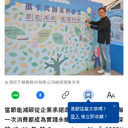
台灣松下銷售股份有限公司總經理張天來
喜歡這篇文章嗎 ?
當節能減碳從企業承諾走入每個人的日常，每
登入
後立即收藏 !
一次消費都成為實踐永續的具體行動。在台深