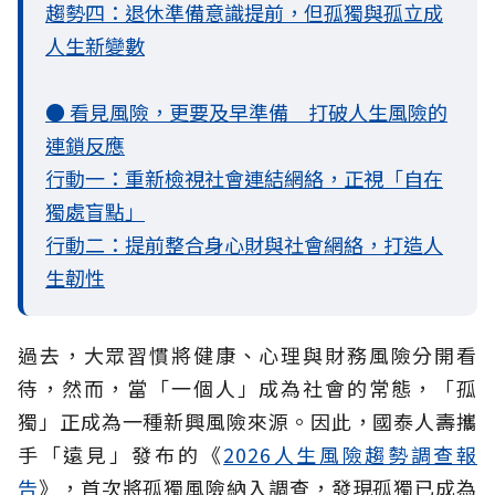
趨勢四：退休準備意識提前，但孤獨與孤立成
人生新變數
● 看見風險，更要及早準備 打破人生風險的
連鎖反應
行動一：重新檢視社會連結網絡，正視「自在
獨處盲點」
行動二：提前整合身心財與社會網絡，打造人
生韌性
過去，大眾習慣將健康、心理與財務風險分開看
待，然而，當「一個人」成為社會的常態，「孤
獨」正成為一種新興風險來源。因此，國泰人壽攜
手「遠見」發布的《
2026人生風險趨勢調查報
告
》，首次將孤獨風險納入調查，發現孤獨已成為