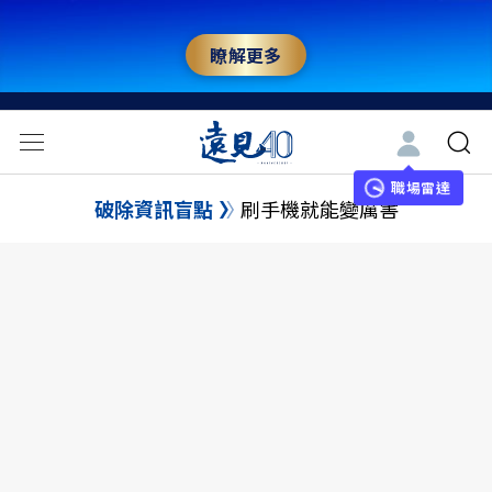
瞭解更多
職場雷達
破除資訊盲點
刷手機就能變厲害