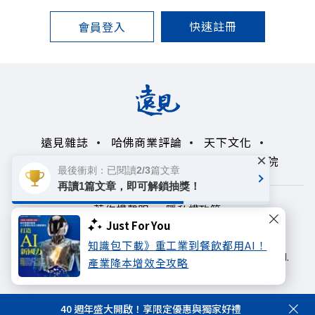
快速註冊
會員登入
遠見雜誌
哈佛商業評論
天下文化
×
未來親子學習平台
50+
領導影響力學院
最後衝刺：已閱讀2/3篇文章
再讀1篇文章，即可解鎖抽獎！
著作權聲明
隱私權政策
Just For You
Copyright© 1999~2026
知識包下載》重工業到餐飲都用AI！
遠見天下文化出版股份有限公司. All rights reserved.
產業降本增效全攻略
40 週年盛大開啟！享限定優惠與獨家好禮