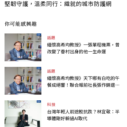
堅韌守護，溫柔同行：織就的城市防護網
你可能感興趣
話題
緬懷高希均教授》一張單程機票，曾
改變了眷村出身的他一生命運
話題
緬懷高希均教授》天下哪有白吃的午
餐成絕響！聯合報前社長張作錦還原
「經典名言」由來
科技
台灣年輕人前途較抗跌？林宜敬：半
導體剛好躲過AI取代