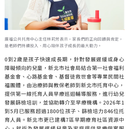
廣福公共托育中心主任林莉芳表示，家長們的正向回饋與肯定，
是老師們持續投入、用心陪伴孩子成長的最大動力。
0到2歲是孩子快速成長期，針對發展遲緩或身心
障礙傾向的兒童，新北市社會局結合第一社會福利
基金會、心路基金會、基督徒救世會等專業民間社
福團體，由治療師與教保老師到新北市托育中心，
提供第一線托育人員早療巡迴輔導服務，進行幼兒
發展篩檢培訓，並協助轉介至早療機構。2026年1
到5月已服務超過1800位孩子、篩檢培力846位托
育人員。新北市更已建構7區早期療育社區資源中
心，就近為發展遲緩兒童及家庭提供早療個案服