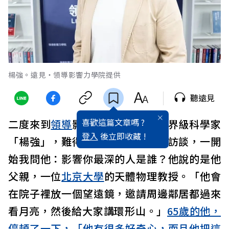
楊強。遠見‧領導影響力學院提供
聽遠見
喜歡這篇文章嗎 ?
二度來到
領導
影響力學院授課的世界級科學家
登入
後立即收藏 !
「楊強」，難得有機會做一個深度訪談，一開
始我問他：影響你最深的人是誰？
他說的是他
父親，一位
北京
大學
的天體物理教授。「他會
在院子裡放一個望遠鏡，邀請周邊鄰居都過來
看月亮，然後給大家講環形山。」
65
歲的他，
停頓了一下，「他有很多好奇心，而且他把這