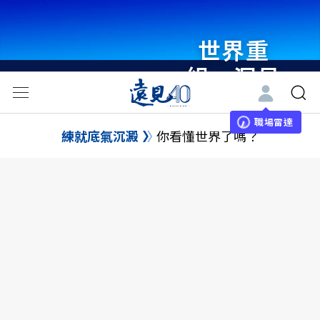
世界重
組・洞見
未來 與
世界領袖
職場雷達
練就底氣沉澱
你看懂世界了嗎？
同行