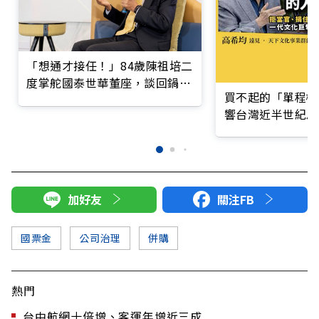
「想通才接任！」84歲陳祖培二
度掌舵國泰世華董座，談回鍋真
買不起的「單程機
正任務
響台灣近半世紀思
加好友
關注FB
國票金
公司治理
併購
熱門
台中航網十倍增、客運年增近三成