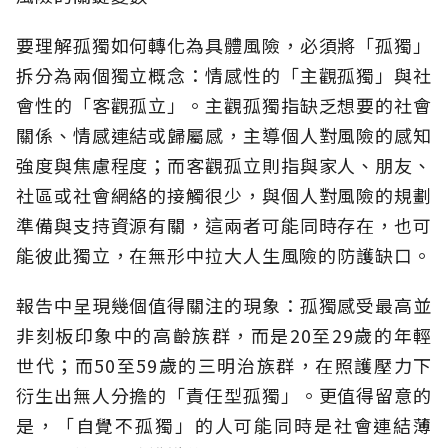
要理解孤獨如何轉化為具體風險，必須將「孤獨」
拆分為兩個獨立概念：情感性的「主觀孤獨」與社
會性的「客觀孤立」。主觀孤獨指缺乏想要的社會
關係、情感連結或歸屬感，主導個人對風險的感知
強度與焦慮程度；而客觀孤立則指與家人、朋友、
社區或社會網絡的接觸很少，與個人對風險的規劃
準備與支持資源有關，這兩者可能同時存在，也可
能彼此獨立，在無形中拉大人生風險的防護缺口。
報告中呈現幾個值得關注的現象：孤獨感受最高並
非刻板印象中的高齡族群，而是20至29歲的年輕
世代；而50至59歲的三明治族群，在照護壓力下
衍生出無人分擔的「責任型孤獨」。更值得留意的
是，「自覺不孤獨」的人可能同時是社會連結薄