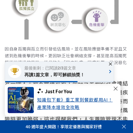
因自身孤獨與孤立而引發低估風險，並在風險應變準備不足且又
遇到危機衝擊的時候，更因缺乏社會網絡支撐，甚至提高孤獨死
等極端情境的風險，極易陷入「因病致貧、因貧致鬱」狀況惡化
×
最後衝刺：已閱讀2/3篇文章
的負向循環。
再讀1篇文章，即可解鎖抽獎！
當一個人主觀不覺得孤獨，卻缺乏足夠的社會連結
時，可能因低估未來風險而延後準備；一旦遭遇疾
Just For You
知識包下載》重工業到餐飲都用AI！
病、失能、意外或其他重大事件，又因缺乏支持而
產業降本增效全攻略
影響身心健康、生活與財務狀況，使下一次面對風
險時更加脆弱。這也提醒我們，人生風險管理不能
40 週年盛大開啟！享限定優惠與獨家好禮
只著重單一面向，而應及早辨識風險、建立全面準