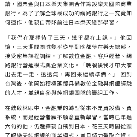
請，國票金與日本樂天集團合作籌設樂天國際商業
銀行。為了了解全球最成功的網路銀行之一究竟如
何運作，他親自帶隊前往日本樂天總部學習。
「我們在那裡待了三天，幾乎都在上課。」他回
憶，三天期間團隊幾乎從早到晚都待在樂天總部，
接受密集課程訓練，了解數位金融、客戶經營、網
路銀行營運模式與企業文化。「晚餐後我才帶大家
出去走一走、透透氣，再回來繼續準備。」 回到
台灣後，他開始積極延攬具備數位金融與網銀經驗
的人才，並親自參與純網銀團隊的籌組工作。
在魏啟林眼中，金融業的轉型從來不是買設備、買
系統，而是經營者願不願意重新學習。當時已年過
六旬的他，仍選擇親自飛到日本、花三天時間從頭
了解樂天純網銀的商業模式，並且努力爭取合資。