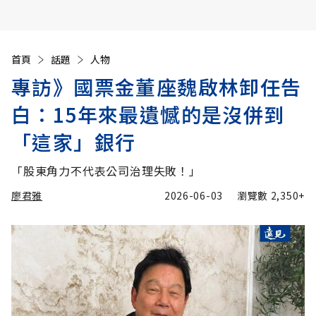
首頁
話題
人物
專訪》國票金董座魏啟林卸任告
白：15年來最遺憾的是沒併到
「這家」銀行
「股東角力不代表公司治理失敗！」
廖君雅
2026-06-03
瀏覽數
2,350+