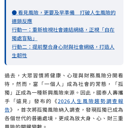
● 看見風險，更要及早準備 打破人生風險的
連鎖反應
行動一：重新檢視社會連結網絡，正視「自在
獨處盲點」
行動二：提前整合身心財與社會網絡，打造人
生韌性
過去，大眾習慣將健康、心理與財務風險分開看
待，然而，當「一個人」成為社會的常態，「孤
獨」正成為一種新興風險來源。因此，國泰人壽攜
手「遠見」發布的《
2026人生風險趨勢調查報
告
》，首次將孤獨風險納入調查，發現孤獨已成為
各個世代的普遍處境，更成為放大身、心、財三重
風險的關鍵變數。