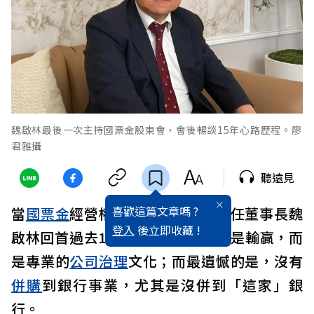
魏啟林最後一次主持國票金股東會，會後暢談15年心路歷程。廖
君雅攝
聽遠見
喜歡這篇文章嗎 ?
當
國票金
經營權之爭塵埃落定，卸任董事長魏
登入
後立即收藏 !
啟林回首過去15年，最在意的卻不是輸贏，而
是專業的
公司治理
文化；而最遺憾的是，沒有
併購
到銀行事業，尤其是沒併到「這家」銀
行。