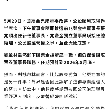
5月29日，國票金完成董事改選，公股順利取得過
半席次，下午董事會隨即推選前兆豐金控董事長張
兆順出任新任董事長，兆豐金獨立董事吳瑛接任總
經理，公民股經營權之爭，至此大致底定。
魏啟林
雖然卸下國票金控董座一職，但仍保留
國際
票券
董事長職務，任期預計到
2026年8月底
。
然而，對魏啟林而言，比起股東勝負，他更在意的
是另一件事：外界是否因此誤解了這群專業經理人
的努力。訪談中，他數度將話題拉回公司治理與專
業經理人制度，反覆替經營團隊說話。
「我們每年都賺錢，我們從來不是問題金融機