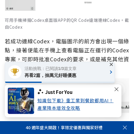
可用手機掃描Codex桌面版APP的QR Code遠端連線Codex。截
自Codex
若成功連線Codex，電腦圖示的前方會出現一個綠
點，接著便能在手機上查看電腦正在運行的Codex
專案，可即時批准Codex的要求，或是補充其他資
×
訊。
活動挑戰：已閱讀1/3篇文章
再看2篇，抽萬元好睡優惠
Just For You
知識包下載》重工業到餐飲都用AI！
產業降本增效全攻略
40 週年盛大開啟！享限定優惠與獨家好禮