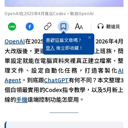
OpenAI在2025年4月推出Codex。取自OpenAI
聽遠見
喜歡這篇文章嗎 ?
OpenAI
在2025年4月推出Codex，2026年4月
登入
後立即收藏 !
大改版後，更適合不寫code的一般上班族，簡
單設定就能在電腦資料夾裡真正建立檔案、整
理文件、設定自動化任務，打造客製化
AI
Agent
。到底跟
ChatGPT
有何不同？本文整理3
個白領最實用的Codex指令教學，以及5月新上
線的
手機
遠端控制功能怎麼用。