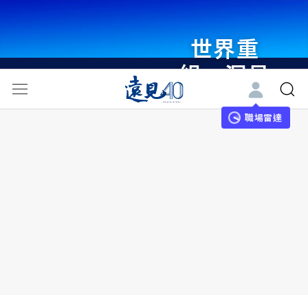
世界重
組・洞見
未來 與
世界領袖
職場雷達
同行