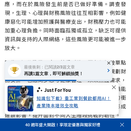
應，而在於風險發生前是否已做好準備。調查發
現，生理、心理與財務風險往往互相影響，例如健
康惡化可能增加照護與醫療支出，財務壓力也可能
加重心理負擔。同時面臨孤獨或孤立，缺乏可提供
資訊與支持的人際網絡，這些風險更可能被進一步
放大。
因此，退休準備不應只著重財務，更必須打破單點
×
最後衝刺：已閱讀2/3篇文章
防禦，而應提早啟動全方位規劃，除了持續規劃財
再讀1篇文章，即可解鎖抽獎！
務安排，也應同步思考健康管理、未來照護需求，
以及可提供支持的社會網絡。當不同面向的準備能
Just For You
及早展開，不僅有助於降低風險對生活造成的衝
知識包下載》重工業到餐飲都用AI！
產業降本增效全攻略
擊，更能避免健康、生活與財務因缺乏支持而形成
連鎖影響，提升面對不同人生階段挑戰的韌性。
40 週年盛大開啟！享限定優惠與獨家好禮
面對超高齡社會、少子化與家庭結構改變，人生風