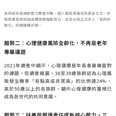
長照成本與通膨壓力雙重夾擊，國人風險意識迎來黃金交叉。財
務焦慮首度超越身體健康躍居首位，宣告台灣正式步入「長照財
務化」的關鍵轉折期。
趨勢二：心理健康風險全齡化，不再是老年
專屬議題
2021年調查中顯示，心理健康是年長者最需面對
的課題，但調查揭露，30至39歲族群認為心理風
險發生機率「有點高或非常高」的比例達24%，
高於50歲以上的各族群，顯示心理健康的重視已
成為各世代的共同意識。
趨勢三：扶養與照護責任成新核心壓力，三