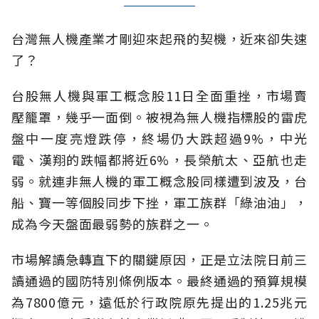
台灣無人機產業才剛迎來起飛的契機，近來卻失速
了？
台股無人機與軍工概念股11日全面重挫，市場賣
壓籠罩，幾乎一面倒。被視為無人機指標股的雷虎
盤中一度亮燈跌停，終場仍大跌超過9%，中光
電、漢翔的跌幅都將近6%，長榮航太、亞航也走
弱。就連非無人機的軍工概念股同樣遭到波及，台
船、寶一等個股同步下挫，軍工族群「綠油油」，
成為今天盤面最弱勢的族群之一。
市場解讀急轉直下的關鍵原因，正是立法院日前三
讀通過的國防特別條例版本。最終通過的預算規模
為7800億元，遠低於行政院原先提出的1.25兆元