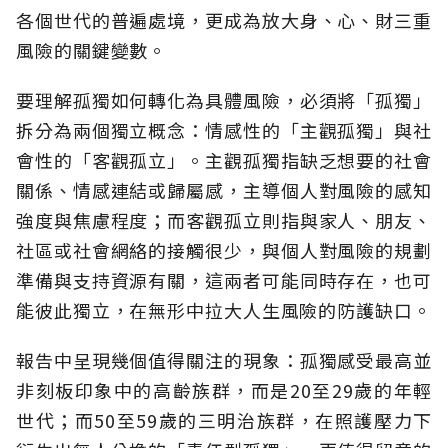
各個世代的普遍處境，更成為放大身、心、財三重
風險的關鍵變數。
要理解孤獨如何轉化為具體風險，必須將「孤獨」
拆分為兩個獨立概念：情感性的「主觀孤獨」與社
會性的「客觀孤立」。主觀孤獨指缺乏想要的社會
關係、情感連結或歸屬感，主導個人對風險的感知
強度與焦慮程度；而客觀孤立則指與家人、朋友、
社區或社會網絡的接觸很少，與個人對風險的規劃
準備與支持資源有關，這兩者可能同時存在，也可
能彼此獨立，在無形中拉大人生風險的防護缺口。
報告中呈現幾個值得關注的現象：孤獨感受最高並
非刻板印象中的高齡族群，而是20至29歲的年輕
世代；而50至59歲的三明治族群，在照護壓力下