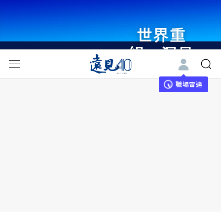
世界重
組・洞見
未來 與
世界領袖
職場雷達
同行