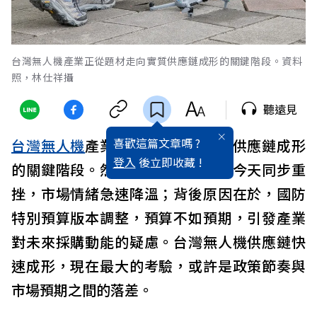
台灣無人機產業正從題材走向實質供應鏈成形的關鍵階段。資料
照，林仕祥攝
聽遠見
喜歡這篇文章嗎 ?
台灣
無人機
產業正從題材走向實質供應鏈成形
登入
後立即收藏 !
的關鍵階段。然而，軍工與概念股今天同步重
挫，市場情緒急速降溫；背後原因在於，國防
特別預算版本調整，預算不如預期，引發產業
對未來採購動能的疑慮。台灣無人機供應鏈快
速成形，現在最大的考驗，或許是政策節奏與
市場預期之間的落差。