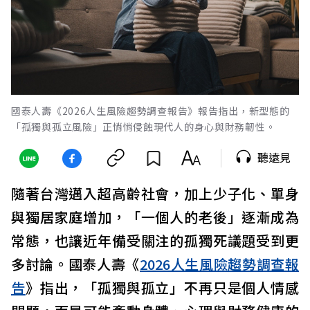
國泰人壽《2026人生風險趨勢調查報告》報告指出，新型態的
「孤獨與孤立風險」正悄悄侵蝕現代人的身心與財務韌性。
聽遠見
隨著台灣邁入超高齡社會，加上少子化、單身
與獨居家庭增加，「一個人的老後」逐漸成為
常態，也讓近年備受關注的孤獨死議題受到更
多討論。國泰人壽《
2026人生風險趨勢調查報
告
》指出，「孤獨與孤立」不再只是個人情感