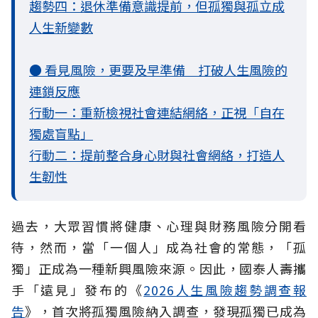
趨勢四：退休準備意識提前，但孤獨與孤立成
人生新變數
● 看見風險，更要及早準備 打破人生風險的
連鎖反應
行動一：重新檢視社會連結網絡，正視「自在
獨處盲點」
行動二：提前整合身心財與社會網絡，打造人
生韌性
過去，大眾習慣將健康、心理與財務風險分開看
待，然而，當「一個人」成為社會的常態，「孤
獨」正成為一種新興風險來源。因此，國泰人壽攜
手「遠見」發布的《
2026人生風險趨勢調查報
告
》，首次將孤獨風險納入調查，發現孤獨已成為