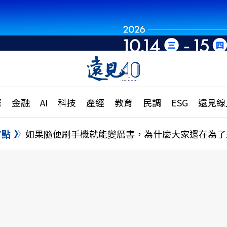
章
特輯
文章
大學升學、職涯攻略
遠
際
金融
AI
科技
產經
教育
民調
ESG
遠見線
國際
更
縣市施政調查全解析
金融
單
民調
盲點
如果隨便刷手機就能變厲害，為什麼大家還在為了
產經
電
好享生活
獨
專欄