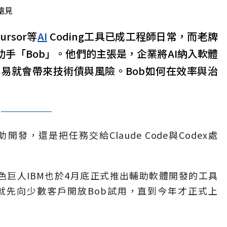
遠見
ursor等
AI
Coding工具已成工程師日常，而老牌
助手「Bob」。他們的主張是，企業將AI納入軟體
易就會帶來技術債與風險。Bob如何在效率與治
協助開發，還是把任務交給Claude Code與Codex處
，藍色巨人IBM也於4月底正式推出輔助軟體開發的工具
25年就先向少數客戶開放Bob試用，直到今年才正式上