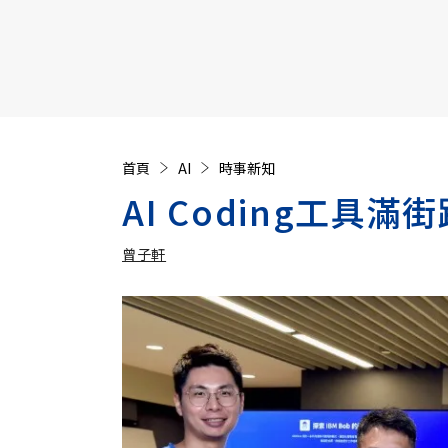
【遠見40週年慶】訂《遠見》贈實用家電3選1+暢銷好
首頁
AI
時事新知
AI Coding工具
曾子軒
加入追蹤
曾子軒