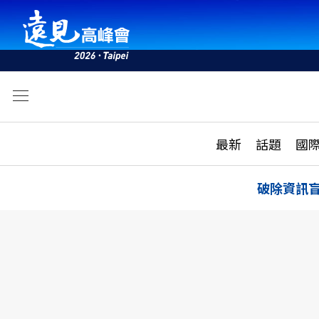
文
最新
最新
話題
國
雜誌目錄
活動
話題
AI
破除資訊
學堂
專題報導
科技
教育
遠見ON AIR
影音
合作