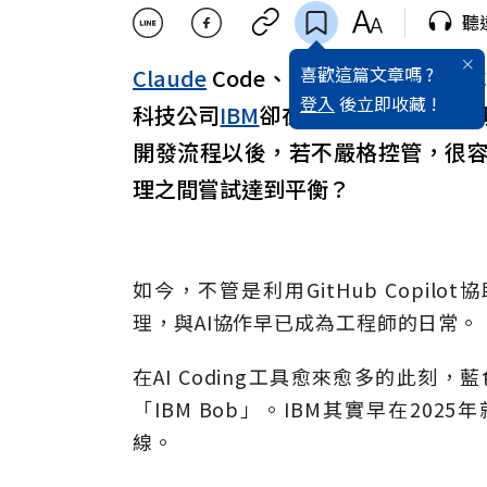
聽
喜歡這篇文章嗎 ?
Claude
Code、Codex、Copilot、C
登入
後立即收藏 !
科技公司
IBM
卻在今年才推出AI開發
開發流程以後，若不嚴格控管，很容
理之間嘗試達到平衡？
如今，不管是利用GitHub Copilot
理，與AI協作早已成為工程師的日常。
在AI Coding工具愈來愈多的此刻
「IBM Bob」。IBM其實早在20
線。