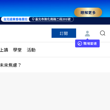
瞭解更多
訂閱
特色頻道
訂閱
見線上讀
ESG遠見
職場雷達
上讀
學堂
活動
多訂閱方案
城市學
刊購買
健康遠見
未來焦慮？
子報訂閱
華人精英論壇
享知識包
領導影響力學院