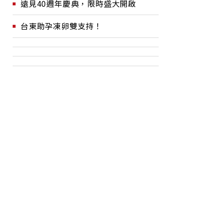
遠見40週年慶典，限時盛大開啟
台東助孕凍卵雙支持！