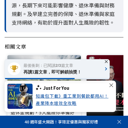
源，長期下來可能影響健康、退休準備與財務
規劃。及早建立完善的保障、退休準備與家庭
支持網絡，有助於提升面對人生風險的韌性。
相關文章
×
最後衝刺：已閱讀2/3篇文章
再讀1篇文章，即可解鎖抽獎！
Just For You
知識包下載》重工業到餐飲都用AI！
產業降本增效全攻略
退休金規劃，5大風險你準備好
了嗎？理財專家李雪雯：「這階
EMBA的價值，
40 週年盛大開啟！享限定優惠與獨家好禮
段」最關鍵