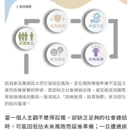
因自身孤獨與孤立而引發低估風險，並在風險應變準備不足且又
遇到危機衝擊的時候，更因缺乏社會網絡支撐，甚至提高孤獨死
等極端情境的風險，極易陷入「因病致貧、因貧致鬱」狀況惡化
的負向循環。
當一個人主觀不覺得孤獨，卻缺乏足夠的社會連結
時，可能因低估未來風險而延後準備；一旦遭遇疾