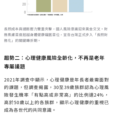
長照成本與通膨壓力雙重夾擊，國人風險意識迎來黃金交叉。財
務焦慮首度超越身體健康躍居首位，宣告台灣正式步入「長照財
務化」的關鍵轉折期。
趨勢二：心理健康風險全齡化，不再是老年
專屬議題
2021年調查中顯示，心理健康是年長者最需面對
的課題，但調查揭露，30至39歲族群認為心理風
險發生機率「有點高或非常高」的比例達24%，
高於50歲以上的各族群，顯示心理健康的重視已
成為各世代的共同意識。