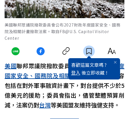
美國聯邦眾議院撥款委員會公布2027財政年度國家安全、國務
院及相關計畫撥款法案。取自FB@U.S. Capitol Visitor
Center
喜歡這篇文章嗎 ?
美國
聯邦眾議院撥款委員會公布
2027財政年度
登入
後立即收藏 !
國家安全、國務院及相關計畫撥款法案
，內容
包括在對外軍事融資計畫下，對台提供不少於5
億美元的援助；委員會指出，儘管整體預算削
減，法案仍對
台灣
等美國盟友維持強健支持。