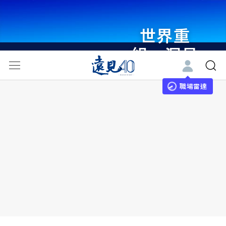
世界重
組・洞見
未來 與
世界領袖
職場雷達
同行