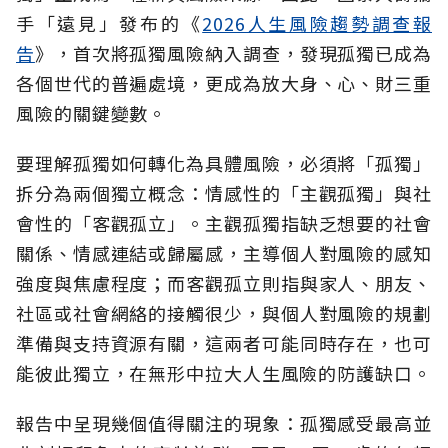
手「遠見」發布的《
2026人生風險趨勢調查報
告
》，首次將孤獨風險納入調查，發現孤獨已成為
各個世代的普遍處境，更成為放大身、心、財三重
風險的關鍵變數。
要理解孤獨如何轉化為具體風險，必須將「孤獨」
拆分為兩個獨立概念：情感性的「主觀孤獨」與社
會性的「客觀孤立」。主觀孤獨指缺乏想要的社會
關係、情感連結或歸屬感，主導個人對風險的感知
強度與焦慮程度；而客觀孤立則指與家人、朋友、
社區或社會網絡的接觸很少，與個人對風險的規劃
準備與支持資源有關，這兩者可能同時存在，也可
能彼此獨立，在無形中拉大人生風險的防護缺口。
報告中呈現幾個值得關注的現象：孤獨感受最高並