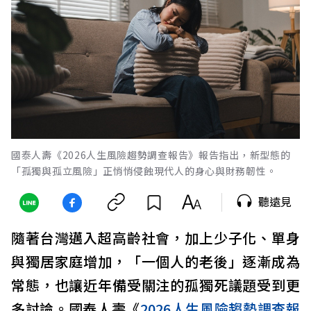
國泰人壽《2026人生風險趨勢調查報告》報告指出，新型態的
「孤獨與孤立風險」正悄悄侵蝕現代人的身心與財務韌性。
聽遠見
隨著台灣邁入超高齡社會，加上少子化、單身
與獨居家庭增加，「一個人的老後」逐漸成為
常態，也讓近年備受關注的孤獨死議題受到更
多討論。國泰人壽《
2026人生風險趨勢調查報