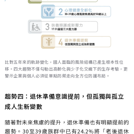
比對五年來的軌跡變化，國人面臨的風險結構已產生根本性位
移。四大趨勢不僅勾勒出高齡化與少子化交織下的生存考驗，更
警示企業與個人必須從單點防禦走向全方位防護布局。
趨勢四：退休準備意識提前，但孤獨與孤立
成人生新變數
隨著對未來焦慮的提升，退休準備也有明顯提前的
趨勢。30至39歲族群中已有24.2%將「老後退休