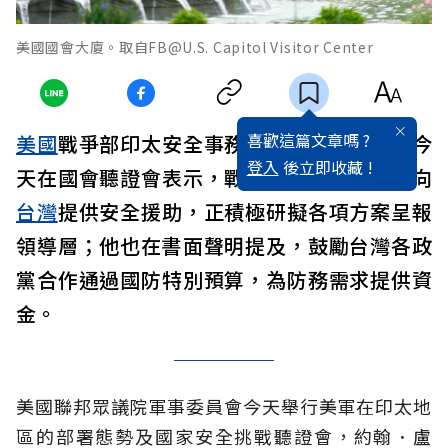
美國國會大廈。取自FB@U.S. Capitol Visitor Center
喜歡這篇文章嗎 ?
美國
戰爭部印太安全事務助理部長約翰．盧今
登入
後立即收藏 !
天在國會聽證會表示，戰爭部有多項工具可向
台灣
提供安全援助，正積極研擬各項方案呈報
領導層；他也在書面聲明提及，鼓勵台灣各政
黨合作通過國防特別預算，為防務需求提供資
金。
美國聯邦眾議院軍事委員會今天舉行美軍在印太地
區的部署態勢及國家安全挑戰聽證會，約翰．盧