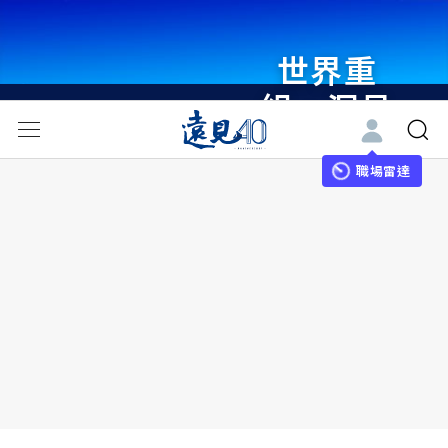
世界重
組・洞見
未來 與
世界領袖
職場雷達
同行