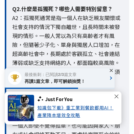
Q2.什麼是孤獨死？哪些人需要特別留意？
A2：孤獨死通常是指一個人在缺乏親友關懷或
社會支持的情況下獨自離世，且長時間未被發
現的情形。一般人常以為只有高齡者才有風
險，但隨著少子化、單身與獨居人口增加，在
超高齡社會中，長期處於客觀孤立、社會連結
薄弱或缺乏支持網絡的人，都面臨較高風險。
×
這也警示現代人，老後生活防護網的建構必須
最後衝刺：已閱讀2/3篇文章
提早啟動。
再讀1篇文章，即可解鎖抽獎！
Q3. 孤獨與孤立有什麼不同？
Just For You
A3：孤獨與孤立最大的不同，在於孤獨是主觀
知識包下載》重工業到餐飲都用AI！
產業降本增效全攻略
的心理感受，孤立則是客觀的社會連結狀態。
一個人即使不覺得孤單，也可能因與家人、朋