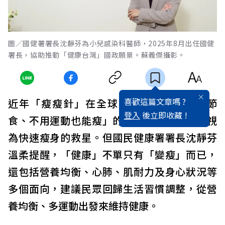
圖／國健署署長沈靜芬為小兒感染科醫師，2025年8月出任國健
署長，協助推動「健康台灣」國政願景。蘇義傑攝影。
喜歡這篇文章嗎 ?
近年「瘦瘦針」在全球迅速竄紅，「不用節
登入
後立即收藏 !
食、不用運動也能瘦」的宣稱，被許多民眾視
為快速瘦身的救星。但國民健康署署長沈靜芬
溫柔提醒，「健康」不單只有「變瘦」而已，
還包括營養均衡、心肺、肌耐力及身心狀況等
多個面向，建議民眾回歸生活習慣調整，從營
養均衡、多運動出發來維持健康。