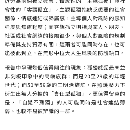
拆分為兩個獨立概念：情感性的「主觀孤獨」與社
會性的「客觀孤立」。主觀孤獨指缺乏想要的社會
關係、情感連結或歸屬感，主導個人對風險的感知
強度與焦慮程度；而客觀孤立則指與家人、朋友、
社區或社會網絡的接觸很少，與個人對風險的規劃
準備與支持資源有關，這兩者可能同時存在，也可
能彼此獨立，在無形中拉大人生風險的防護缺口。
報告中呈現幾個值得關注的現象：孤獨感受最高並
非刻板印象中的高齡族群，而是20至29歲的年輕
世代；而50至59歲的三明治族群，在照護壓力下
衍生出無人分擔的「責任型孤獨」。更值得留意的
是，「自覺不孤獨」的人可能同時是社會連結薄
弱、也較不易被辨識的一群。