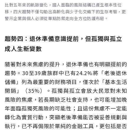
比對五年來的軌跡變化，國人面臨的風險結構已產生根本性位
移。四大趨勢不僅勾勒出高齡化與少子化交織下的生存考驗，更
警示企業與個人必須從單點防禦走向全方位防護布局。
趨勢四：退休準備意識提前，但孤獨與孤立
成人生新變數
隨著對未來焦慮的提升，退休準備也有明顯提前的
趨勢。30至39歲族群中已有24.2%將「老後退休
儲備」列為最重要的財務項目，僅次於「基本生活
開銷」（35%）。孤獨與孤立會放大民眾對未知
風險的焦慮，若長期缺乏社會支持，也可能增加晚
年面臨孤獨死風險的可能性；且這份焦慮不一定能
轉化為實質行動，突顯老後準備能否被妥善規劃與
執行，已不再侷限於單純的金融工具，更包括是否