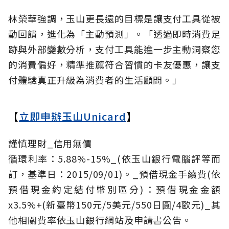
林榮華強調，玉山更長遠的目標是讓支付工具從被
動回饋，進化為「主動預測」。「透過即時消費足
跡與外部變數分析，支付工具能進一步主動洞察您
的消費偏好，精準推薦符合習慣的卡友優惠，讓支
付體驗真正升級為消費者的生活顧問。」
【
立即申辦玉山Unicard
】
謹慎理財_信用無價
循環利率：5.88%-15%_(依玉山銀行電腦評等而
訂，基準日：2015/09/01)。_預借現金手續費(依
預借現金約定結付幣別區分)：預借現金金額
x3.5%+(新臺幣150元/5美元/550日圓/4歐元)_其
他相關費率依玉山銀行網站及申請書公告。