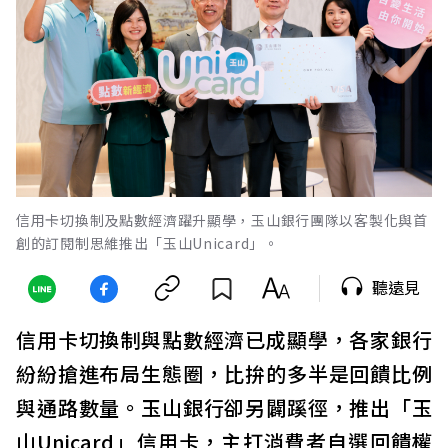
信用卡切換制及點數經濟躍升顯學，玉山銀行團隊以客製化與首
創的訂閱制思維推出「玉山Unicard」。
聽遠見
信用卡切換制與點數經濟已成顯學，各家銀行
紛紛搶進布局生態圈，比拚的多半是回饋比例
與通路數量。玉山銀行卻另闢蹊徑，推出「玉
山Unicard」信用卡，主打消費者自選回饋權