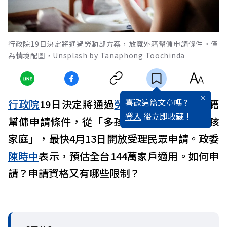
行政院19日決定將通過勞動部方案，放寬外籍幫傭申請條件。僅
為情境配圖，Unsplash by Tanaphong Toochinda
喜歡這篇文章嗎 ?
行政院
19日決定將通過
勞動部
方案，放寬外籍
登入
後立即收藏 !
幫傭申請條件，從「多孩
家庭
」放寬至「一孩
家庭」，最快4月13日開放受理民眾申請。政委
陳時中
表示，預估全台144萬家戶適用。如何申
請？申請資格又有哪些限制？