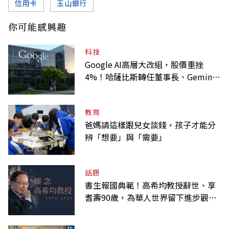
信用卡
玉山銀行
你可能感興趣
科技
Google AI高層大改組，股價重挫
4%！哈薩比斯轉任董事長、Gemini
大將離職
教育
爸媽請這樣跟兒女談錢，孩子才能分
辨「想要」與「需要」
話題
書生報國典範！高希均教授辭世、享
耆壽90歲，為華人世界留下進步觀念
的精神遺產