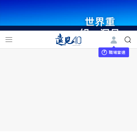
世界重
組・洞見
未來 與
世界領袖
職場雷達
同行