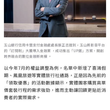
玉山銀行信用卡暨支付金融處處長張正志提到，玉山將影音平台
的「訂閱制」大膽導入金融業 ，成功推出「UP選」方案，開創
跨界融合的數位金融新商模 。
以今年7月的權益調整為例，名單中新增了喜鴻假
期、鳳凰旅遊等實體旅行社通路，正是因為先前的
「領取優惠」的活動數據顯示，實體團客購買高單
價套裝行程的需求強勁，進而主動讓回饋更貼近消
費者的實際需求。