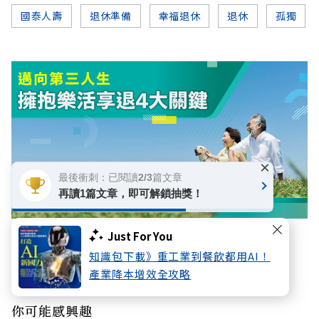
國泰人壽
退休準備
幸福退休
退休
孤獨
×
最後衝刺：已閱讀2/3篇文章
再讀1篇文章，即可解鎖抽獎！
Just For You
數位專題
知識包下載》重工業到餐飲都用AI！
邁向第三人生 擁抱樂活享退4大關鍵
產業降本增效全攻略
你可能感興趣