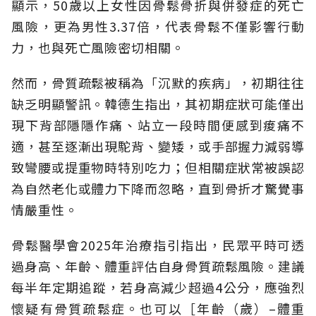
顯示，50歲以上女性因骨鬆骨折與併發症的死亡
風險，更為男性3.37倍，代表骨鬆不僅影響行動
力，也與死亡風險密切相關。
然而，骨質疏鬆被稱為「沉默的疾病」，初期往往
缺乏明顯警訊。韓德生指出，其初期症狀可能僅出
現下背部隱隱作痛、站立一段時間便感到痠痛不
適，甚至逐漸出現駝背、變矮，或手部握力減弱導
致彎腰或提重物時特別吃力；但相關症狀常被誤認
為自然老化或體力下降而忽略，直到骨折才驚覺事
情嚴重性。
骨鬆醫學會2025年治療指引指出，民眾平時可透
過身高、年齡、體重評估自身骨質疏鬆風險。建議
每半年定期追蹤，若身高減少超過4公分，應強烈
懷疑有骨質疏鬆症。也可以［年齡（歲）–體重