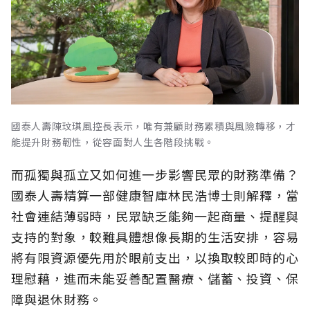
國泰人壽陳玟琪風控長表示，唯有兼顧財務累積與風險轉移，才
能提升財務韌性，從容面對人生各階段挑戰。
而孤獨與孤立又如何進一步影響民眾的財務準備？
國泰人壽精算一部健康智庫林民浩博士則解釋，當
社會連結薄弱時，民眾缺乏能夠一起商量、提醒與
支持的對象，較難具體想像長期的生活安排，容易
將有限資源優先用於眼前支出，以換取較即時的心
理慰藉，進而未能妥善配置醫療、儲蓄、投資、保
障與退休財務。