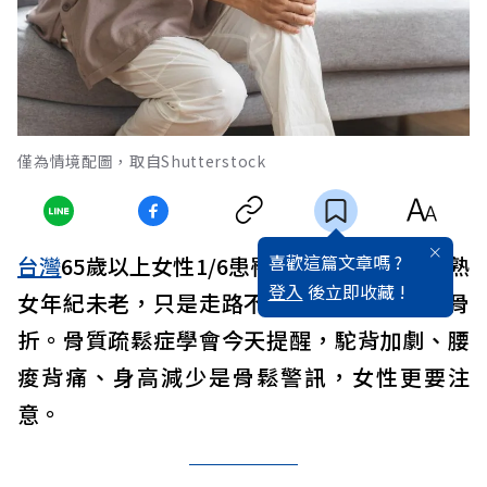
僅為情境配圖，取自Shutterstock
喜歡這篇文章嗎 ?
台灣
65歲以上女性1/6患罹患骨質疏鬆，有的熟
登入
後立即收藏 !
女年紀未老，只是走路不穩以手扶牆就手腕骨
折。骨質疏鬆症學會今天提醒，駝背加劇、腰
痠背痛、身高減少是骨鬆警訊，女性更要注
意。