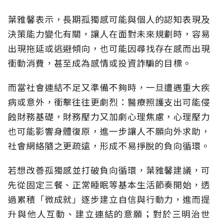
葉雅馨表示，長期孤獨感可能與個人的認知表現及
決策能力變化有關，讓人在面對未來規劃時，容易
出現拖延或逃避傾向，也可能因尋找存在感而出現
衝動消費，甚至成為感情或投資詐騙的目標。
而當社會連結不足又準備不夠時，一旦遭遇重大疾
病或意外，衝擊往往更劇烈：醫療照護支出可能侵
蝕財務基礎，財務壓力又加劇心理焦慮，心理壓力
也可能影響身體復原，進一步讓人不願向外求助，
社會網絡隨之更疏遠，形成不易掙脫的負向循環。
若想改善孤獨感並打破負向循環，葉雅馨建議，可
先從固定三餐、正常睡眠等基本生活節奏開始，透
過累積「微成就」逐步建立自信與行動力，進而提
升與他人互動、建立連結的意願；對於三明治世