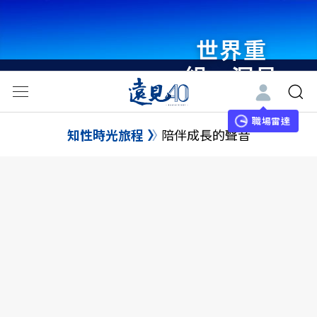
世界重
組・洞見
未來 與
世界領袖
職場雷達
知性時光旅程
陪伴成長的聲音
同行