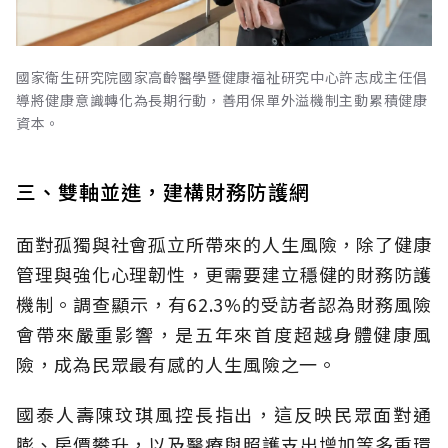
國家衛生研究院國家高齡醫學暨健康福祉研究中心許志成主任倡
導將健康意識轉化為長期行動，善用保單外溢機制主動累積健康
資本。
三、雙軸並進，建構財務防護網
面對孤獨與社會孤立所帶來的人生風險，除了健康
管理與強化心理韌性，更需要建立穩健的財務防護
機制。調查顯示，有62.3%的受訪者認為財務風險
會帶來嚴重影響，是五年來首度超越身體健康風
險，成為民眾最有感的人生風險之一。
國泰人壽陳玟琪風控長指出，這反映民眾面對通
膨、房價攀升，以及醫療與照護支出增加等多重環