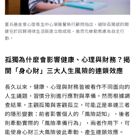
董氏基金會心理衛生中心葉雅馨執行顧問指出，破除孤獨感的關
鍵在於回歸規律生活與建立微成就，進而化被動焦慮為自主行
動。
孤獨為什麼會影響健康、心理與財務？揭
開「身心財」三大人生風險的連鎖效應
長久以來，健康、心理與財務皆被看作不同面向的
人生議題，習慣分別進行應對與準備。然而根據調
查結果，主觀孤獨與客觀孤立，可能正是串連三者
的隱形變數：前者影響個人的「風險認知
」，後者
則牽動實際的「風險準備行為」，兩者作用下，可
能使身心財三大風險彼此牽動、產生連鎖效應。