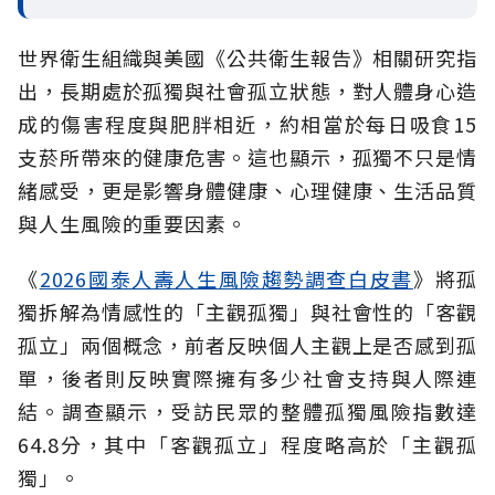
世界衛生組織與美國《公共衛生報告》相關研究指
出，長期處於孤獨與社會孤立
狀態，對人體身心造
成的傷害程度與肥胖相近，約相當於每日吸食15
支菸所帶來的健康危害。這也顯示，孤獨不只是情
緒感受，更是影響身體健康、心理健康、生活品質
與人生風險的重要因素。
《
2026國泰人壽人生風險趨勢調查白皮書
》將孤
獨拆解為情感性的「主觀孤獨」與社會性的「客觀
孤立」兩個概念，前者反映個人主觀上是否感到孤
單，後者則反映實際擁有多少社會支持與人際連
結。調查顯示，受訪民眾的整體孤獨風險指數達
64.8分，其中「客觀孤立」程度略高於「主觀孤
獨」。