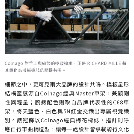
Colnago 對手工與細節的極致追求，正是 RICHARD MILLE 將
其轉化為機械機芯的關鍵共鳴。
細節之中，更可見兩大品牌的設計共鳴。橋板星形
結構靈感源自Colnago經典Master車架，兼顧剛
性與輕量；腕錶配色則取自品牌代表性的C68車
架，將天藍色、白色與5N紅金交織出專屬視覺識
別。錶冠飾以Colnago經典梅花標誌，指針則呼
應自行車曲柄造型，讓每一處設計皆承載騎行文化