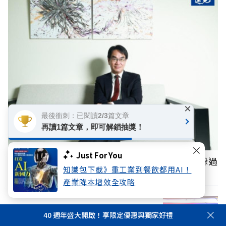
×
最後衝刺：已閱讀2/3篇文章
再讀1篇文章，即可解鎖抽獎！
Just For You
台灣年輕人前途較抗跌？林宜敬：半導體剛好躲過
知識包下載》重工業到餐飲都用AI！
AI取代
產業降本增效全攻略
「永遠懷念高教授！」陳其邁、張善政、
40 週年盛大開啟！享限定優惠與獨家好禮
盧秀燕、黃敏惠等縣市長發文弔唁高希均