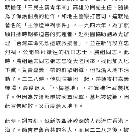
就擔任「三民主義青年團」高雄分團副主任，隨後
為了保護佃農的稻作，和地主警察打官司，這就是
著名的「王添燈筆禍事件」。一九四六年，為了照
顧日據時期被迫害的死難者，赴桃園協助劉啟光辦
理「台灣革命先烈遺族救援會」，並在新竹設立忠
烈祠，公開祭拜犧牲的抗日志士、農組同志。此
時，農組過去同志張志忠從大陸回來，找他加入地
下黨，負責嘉義一帶的群眾組織，他就潛入地下活
動了。二二八時，他與陳纂地一起，帶領攻打嘉義
機場，最後退入「小梅基地」，打算進行武裝抗
爭。但因為先遣部隊被國軍伏擊，基地被破獲，因
此宣告解散，又再度潛入地下。
此時，謝雪紅、蘇新等牽連較深的人都流亡香港上
海了。簡吉是舊台共的名人，而且二二八之後，被