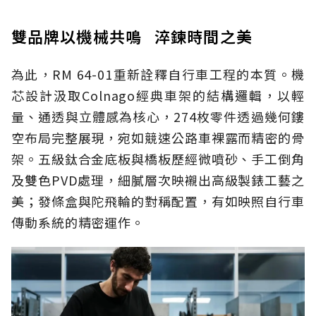
雙品牌以機械共鳴 淬鍊時間之美
為此，RM 64-01重新詮釋自行車工程的本質。機
芯設計汲取Colnago經典車架的結構邏輯，以輕
量、通透與立體感為核心，274枚零件透過幾何鏤
空布局完整展現，宛如競速公路車裸露而精密的骨
架。五級鈦合金底板與橋板歷經微噴砂、手工倒角
及雙色PVD處理，細膩層次映襯出高級製錶工藝之
美；發條盒與陀飛輪的對稱配置，有如映照自行車
傳動系統的精密運作。