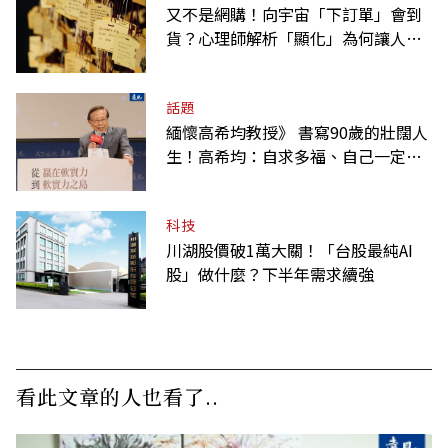
又不是網購！向宇宙「下訂單」會到
貨？心理師解析「顯化」為何讓人無
法自拔
話題
緬懷高希均教授》 書寫90歲的壯闊人
生！高希均：自求多福、自己一定要
爭氣
科技
川湖股價破1萬大關！「台股最純AI
股」做什麼？下半年需求續強
看此文章的人也看了..