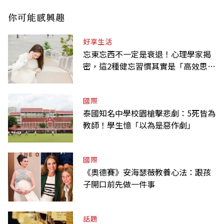
你可能感興趣
好享生活
忘東忘西不一定是衰退！心理學家揭
密，這2種健忘習慣其實是「高效思
考」的表現
國際
泰國知名中學校園槍擊悲劇：5死皆為
教師！學生憶「以為是惡作劇」
國際
《奧德賽》安海瑟薇教養心法：跟孩
子開口前先做一件事
話題