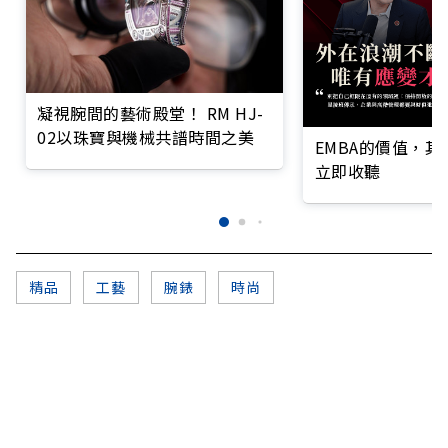
凝視腕間的藝術殿堂！ RM HJ-
02以珠寶與機械共譜時間之美
EMBA的價值，
立即收聽
精品
工藝
腕錶
時尚