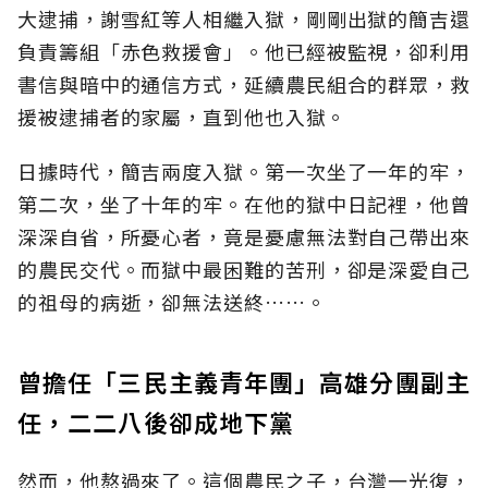
大逮捕，謝雪紅等人相繼入獄，剛剛出獄的簡吉還
負責籌組「赤色救援會」。他已經被監視，卻利用
書信與暗中的通信方式，延續農民組合的群眾，救
援被逮捕者的家屬，直到他也入獄。
日據時代，簡吉兩度入獄。第一次坐了一年的牢，
第二次，坐了十年的牢。在他的獄中日記裡，他曾
深深自省，所憂心者，竟是憂慮無法對自己帶出來
的農民交代。而獄中最困難的苦刑，卻是深愛自己
的祖母的病逝，卻無法送終……。
曾擔任「三民主義青年團」高雄分團副主
任，二二八後卻成地下黨
然而，他熬過來了。這個農民之子，台灣一光復，