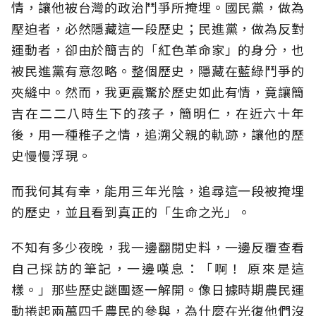
情，讓他被台灣的政治鬥爭所掩埋。國民黨，做為
壓迫者，必然隱藏這一段歷史；民進黨，做為反對
運動者，卻由於簡吉的「紅色革命家」的身分，也
被民進黨有意忽略。整個歷史，隱藏在藍綠鬥爭的
夾縫中。然而，我更震驚於歷史如此有情，竟讓簡
吉在二二八時生下的孩子，簡明仁，在近六十年
後，用一種稚子之情，追溯父親的軌跡，讓他的歷
史慢慢浮現。
而我何其有幸，能用三年光陰，追尋這一段被掩埋
的歷史，並且看到真正的「生命之光」。
不知有多少夜晚，我一邊翻閱史料，一邊反覆查看
自己採訪的筆記，一邊嘆息：「啊！ 原來是這
樣。」那些歷史謎團逐一解開。像日據時期農民運
動捲起兩萬四千農民的參與，為什麼在光復他們沒