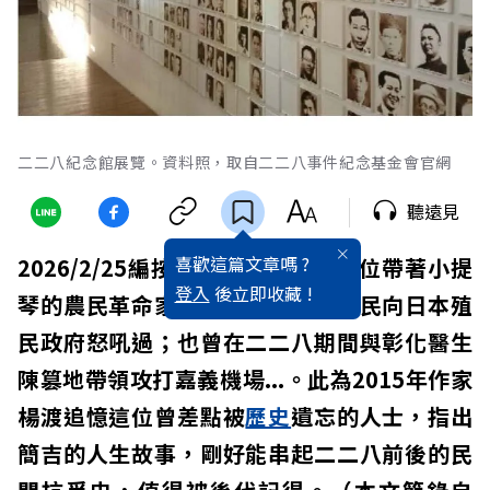
二二八紀念館展覽。資料照，取自二二八事件紀念基金會官網
聽遠見
喜歡這篇文章嗎 ?
2026/2/25編按：
台灣
史中，有一位帶著小提
登入
後立即收藏 !
琴的農民革命家簡吉，不但組織農民向日本殖
民政府怒吼過；也曾在二二八期間與彰化醫生
陳篡地帶領攻打嘉義機場...。此為2015年作家
楊渡追憶這位曾差點被
歷史
遺忘的人士，指出
簡吉的人生故事，剛好能串起二二八前後的民