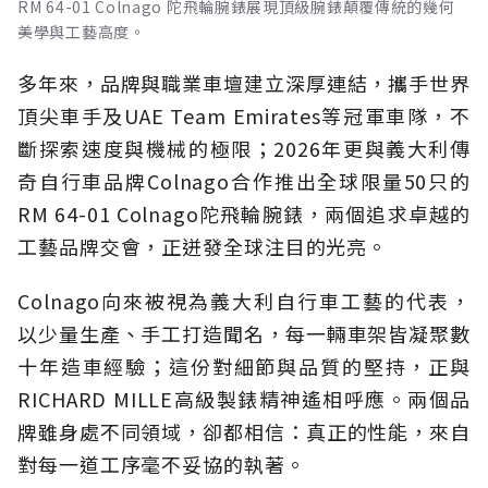
RM 64-01 Colnago 陀飛輪腕錶展現頂級腕錶顛覆傳統的幾何
美學與工藝高度。
多年來，品牌與職業車壇建立深厚連結，攜手世界
頂尖車手及UAE Team Emirates等冠軍車隊，不
斷探索速度與機械的極限；2026年更與義大利傳
奇自行車品牌Colnago合作推出全球限量50只的
RM 64-01 Colnago陀飛輪腕錶，兩個追求卓越的
工藝品牌交會，正迸發全球注目的光亮。
Colnago向來被視為義大利自行車工藝的代表，
以少量生產、手工打造聞名，每一輛車架皆凝聚數
十年造車經驗；這份對細節與品質的堅持，正與
RICHARD MILLE高級製錶精神遙相呼應。兩個品
牌雖身處不同領域，卻都相信：真正的性能，來自
對每一道工序毫不妥協的執著。