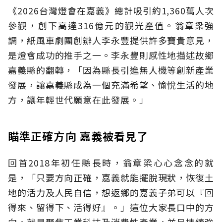
《2026台灣燈會在嘉義》總計吸引約1,360萬人次
參觀，創下高達316億元的觀光產值。翁章梁強
調，紙風車劇團創辦人李永豐提供許多寶貴意見，
是燈會成功的推手之一。李永豐則感性地描述故鄉
嘉義縣的翻轉，「因為縣長引進無人機等創新產業
發展，讓嘉義縣成為一個充滿希望、愉悅生活的地
方，讓年輕世代願意在此發展。」
瞄準正確方向 嘉義被看見了
回首2018年初任縣長時，翁章梁心心念念的就
是，「只要方向正確，嘉義就能擺脫現狀，恢復土
地的活力及人民自信，想返鄉的嘉義子弟可以『回
得來、留得下、活得好』。」這位大家長口中的方