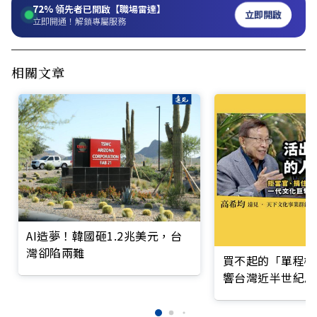
72%
領先者已開啟【職場雷達】
立即開啟
立即開通！解鎖專屬服務
相關文章
AI造夢！韓國砸1.2兆美元，台
灣卻陷兩難
買不起的「單程機
響台灣近半世紀思