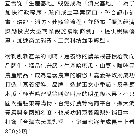
宣告從「生產基地」蛻變成為「消費基地」！為了
加快行政程序，縣府成立專案窗口，整合都市計
畫、環評、消防、建照等流程，並頒布「振興經濟
獎勵投資大型商業設施補助條例」，提供稅賦優
惠，加速商業消費、工業科技並重轉型。
衝刺創新產業的同時，嘉義縣的農業根基積極朝向
品牌化、精品化升級，生產哈密瓜、山葵、咖啡等
農產精品，成為嘉義農業的驕傲！嘉義縣政府成功
打造「嘉義優鮮」品牌，造就玉女小番茄、反季節
木瓜、極光哈密瓜等叫好叫座的明星級水果，不只
國內進駐東森購物、台灣好農等電商平台，擴大消
費層與全國知名度，也成功將嘉義鳳梨外銷日本，
打響「台灣嘉義鳳梨季」，銷量也逐年成長至上看
800公噸！