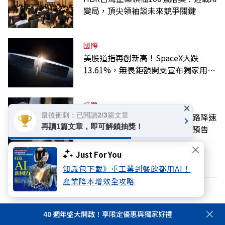
變局，頂尖領袖談未來競爭關鍵
國際
美股道指再創新高！SpaceX大跌
13.61%，無畏鉅額開支宣布獨家用輝
達
話題
×
最後衝刺：已閱讀2/3篇文章
城鎮韌性8月演習斷網！行動網路降速
再讀1篇文章，即可解鎖抽獎！
演練將登場，7日「災防訊息」預告
Just For You
知識包下載》重工業到餐飲都用AI！
產業降本增效全攻略
看此文章的人也看了..
40 週年盛大開啟！享限定優惠與獨家好禮