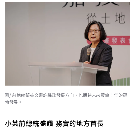
圖/ 前總統蔡英文讚許縣政發展方向，也期待未來黃金十年的蓬
勃發展。
小英前總統盛讚 務實的地方首長