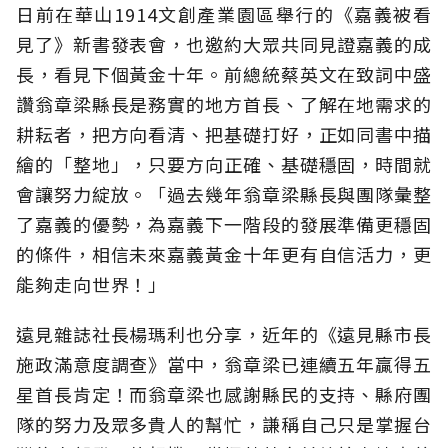
日前在華山1914文創產業園區舉行的《嘉義被看
見了》新書發表會，也邀約大眾共同見證嘉義的成
長，看見下個黃金十年。前總統蔡英文在致詞中盛
讚翁章梁縣長是務實的地方首長、了解在地需求的
耕耘者，把方向看清、把基礎打好，正如同書中描
繪的「整地」，只要方向正確、基礎穩固，時間就
會讓努力綻放。「過去幾年翁章梁縣長與團隊彙整
了嘉義的優勢，為嘉義下一階段的發展準備更穩固
的條件，相信未來嘉義黃金十年更有自信活力，更
能夠走向世界！」
遠見雜誌社長楊瑪利也分享，近年的《遠見縣市長
施政滿意度調查》當中，翁章梁已連續五年贏得五
星首長肯定！而翁章梁也感謝縣民的支持、縣府團
隊的努力及眾多貴人的幫忙，謙稱自己只是掌握台