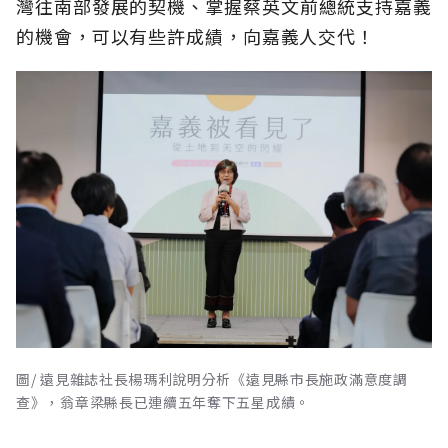
灣往南部發展的契機、掌握蔡英文前總統支持嘉義
的機會，可以有些許成績，向嘉義人交代！
圖/ 遠見雜誌社長楊瑪利說明分析《遠見縣市長施政滿意度調
查》，翁章梁縣長已連續五年奪下五星成績。