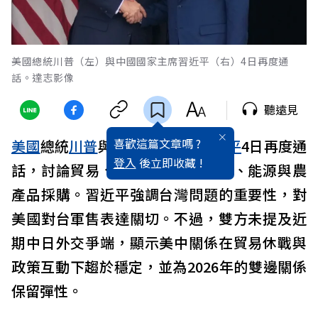
美國總統川普（左）與中國國家主席習近平（右）4日再度通
話。達志影像
聽遠見
喜歡這篇文章嗎 ?
美國
總統
川普
與
中國
國家主席
習近平
4日再度通
登入
後立即收藏 !
話，討論貿易、
台灣
、
烏克蘭
戰爭、能源與農
產品採購。習近平強調台灣問題的重要性，對
美國對台軍售表達關切。不過，雙方未提及近
期中日外交爭端，顯示美中關係在貿易休戰與
政策互動下趨於穩定，並為2026年的雙邊關係
保留彈性。