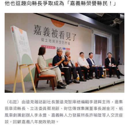
他也逗趣向縣長爭取成為「嘉義縣榮譽縣民！」
（右起）由遠見雜誌副社長兼遠見智庫總編輯李建興主持，邀集
翁章梁縣長、立法委員蔡易餘、財信傳媒集團董事長謝金河、紙
風車劇團創辦人李永豐、嘉義縣人力發展所長許喻理等人交流座
談，回顧嘉義八年施政軌跡。