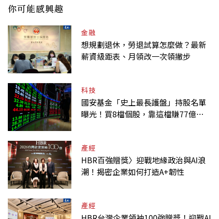
你可能感興趣
金融
想規劃退休，勞退試算怎麼做？最新
薪資級距表、月領改一次領撇步
科技
國安基金「史上最長護盤」持股名單
曝光！買8檔個股，靠這檔賺77億最
多
產經
HBR百強贈獎〉迎戰地緣政治與AI浪
潮！揭密企業如何打造A+韌性
產經
HBR台灣企業領袖100強贈獎！迎戰AI