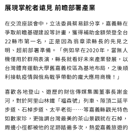
展現掌舵者遠見 前瞻部署產業
在交流座談會中，立法委員蔡易餘分享，嘉義縣在
爭取前瞻基礎建設等計畫，獲得補助金額榮登全台
22縣市第一名，正是因為翁章梁縣長的先見之
明、超前部署準備。「例如早在2020年，當無人
機僅用於群飛表演，縣長就看好未來產業發展，以
台灣體育運動大學舊嘉義校區為基地布局，之後順
利接軌疫情與俄烏戰爭帶動的龐大應用商機！」
喜歡各地登山、遊歷的財信傳媒集團董事長謝金
河，對於阿里山林鐵「福森號」列車、隙頂二延平
步道、石棹步道、太平老街……等嘉義縣觀光特色
如數家珍，更強調台灣最美的茶山景觀就在石棹，
周邊小徑都被他的足跡踏遍多次，熱愛嘉義旅遊的