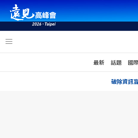
文
最新
最新
話題
國
雜誌目錄
活動
話題
AI
破除資訊
學堂
專題報導
科技
教育
遠見ON AIR
影音
合作