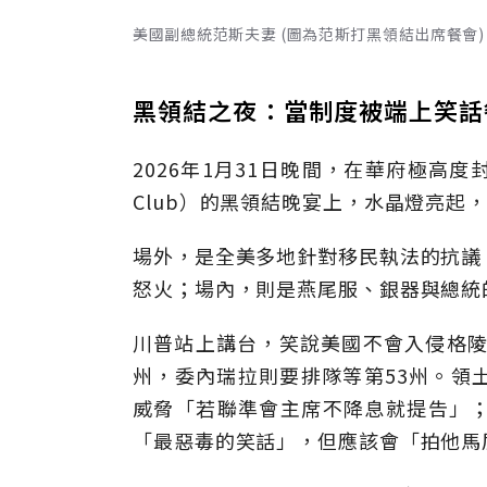
美國副總統范斯夫妻 (圖為范斯打黑領結出席餐會)。Eric 
黑領結之夜：當制度被端上笑話
2026年1月31日晚間，在華府極高度
Club）的黑領結晚宴上，水晶燈亮起
場外，是全美多地針對移民執法的抗議
怒火；場內，則是燕尾服、銀器與總統
川普站上講台，笑說美國不會入侵格陵
州，委內瑞拉則要排隊等第53州。領
威脅「若聯準會主席不降息就提告」
「最惡毒的笑話」，但應該會「拍他馬