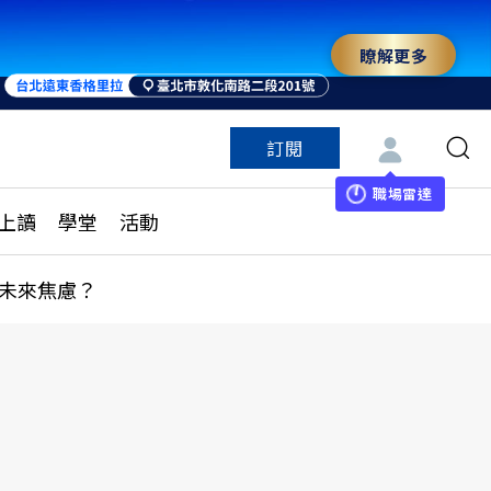
瞭解更多
訂閱
特色頻道
訂閱
見線上讀
ESG遠見
職場雷達
上讀
學堂
活動
多訂閱方案
城市學
刊購買
健康遠見
未來焦慮？
子報訂閱
華人精英論壇
享知識包
領導影響力學院