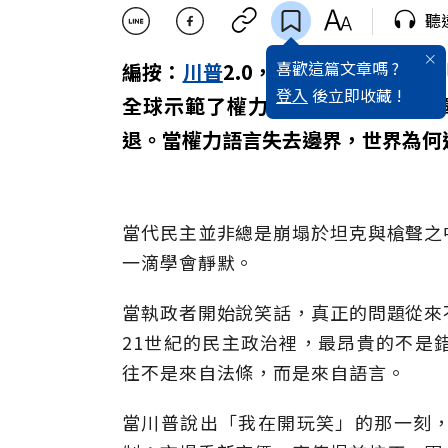
聽
喜歡這篇文章嗎 ?
編按：
川普
2.0，開啟了一個詭異的
登入
後立即收藏 !
全球示範了權力語言如何讓制度選
退。當權力語言失去邊界，世界為何
當代民主並非總是崩塌於坦克與槍聲之
一滴學會靜默。
當執政者開始說笑話，真正的問題從來
21世紀的民主政治裡，最昂貴的不是
往不是來自法條，而是來自語言。
當川普說出「我在開玩笑」的那一刻