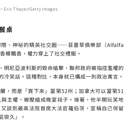
Thayer/Getty Images
餐桌
封閉、神祕的精英社交圈——苜蓿草俱樂部（Alfalfa
，香檳飄香，權力穿上了社交禮服。
、明尼亞波利斯的致命槍擊、聯邦政府被指控濫權的
的冷笑話。這種對比，本身就已構成一則政治寓言。
蘭，而是「買下來」當第52州；加拿大可以當第51
土與主權，被壓縮成晚宴段子。接著，他半開玩笑地
；又談到最高法院首席大法官羅伯茨，宣稱自己保留
屁很久」。