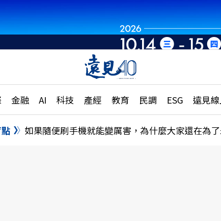
章
特輯
文章
大學升學、職涯攻略
遠
際
金融
AI
科技
產經
教育
民調
ESG
遠見線
國際
更
縣市施政調查全解析
金融
單
民調
盲點
如果隨便刷手機就能變厲害，為什麼大家還在為了
產經
電
好享生活
獨
專欄