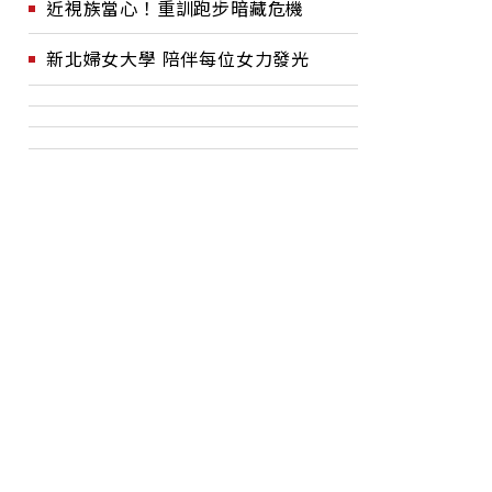
近視族當心！重訓跑步暗藏危機
新北婦女大學 陪伴每位女力發光