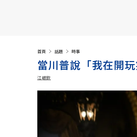
【遠見40週年慶】訂《遠見》贈實用家電3選1+暢銷好
首頁
話題
時事
當川普說「我在開玩
江岷欽
加入追蹤
江岷欽