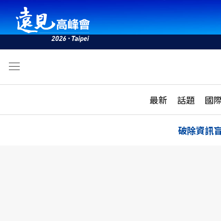
文
最新
最新
話題
國
雜誌目錄
活動
話題
AI
破除資訊
學堂
專題報導
科技
教育
遠見ON AIR
影音
合作