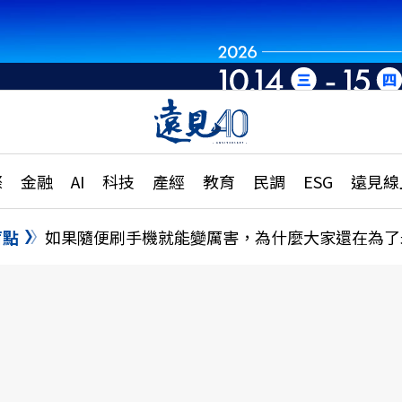
世界重組・洞見未
章
特輯
文章
大學升學、職涯攻略
遠
際
金融
AI
科技
產經
教育
民調
ESG
遠見線
國際
更
縣市施政調查全解析
金融
單
民調
盲點
如果隨便刷手機就能變厲害，為什麼大家還在為了
產經
電
好享生活
獨
專欄