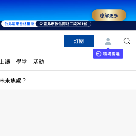
瞭解更多
來 與世界領袖同行
訂閱
特色頻道
訂閱
見線上讀
ESG遠見
職場雷達
上讀
學堂
活動
多訂閱方案
城市學
刊購買
健康遠見
未來焦慮？
子報訂閱
華人精英論壇
享知識包
領導影響力學院