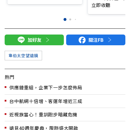
AGI？
立即收聽
加好友
關注FB
韋伯太空望遠鏡
熱門
供應鏈重組，企業下一步怎麼佈局
台中航網十倍增、客運年增近三成
近視族當心！重訓跑步暗藏危機
遠見40週年慶典，限時盛大開啟