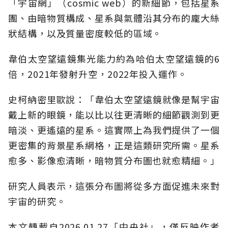
「宇宙網」（cosmic web）的新細節，包括星系
團、由暗物質構成、星系與氣體沿其分布的龐大絲
狀結構，以及質量密度較低的區域。
韋伯太空望遠鏡集光能力約為哈伯太空望遠鏡的6
倍，2021年發射升空，2022年投入運作。
史柯納密里歐說：「韋伯太空望遠鏡就像是幫宇宙
戴上新的眼鏡，能以比以往更清晰的細節觀測到更
暗淡、更遙遠的星系。這實際上為我們提供了一個
更密集的背景星系網格，正是這類研究所需。星系
愈多、影像愈清晰，暗物質分布圖也就愈精細。」
研究人員表示，這張分布圖將從多方面促進未來對
宇宙的研究。
本文轉載自2026.01.27「中央社」，僅反映作者