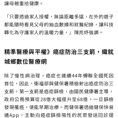
讓母親重拾健康。
「只要透過家人授權，無論距離多遠，在外的遊子
都能隨時看見父母的抽血數據和就醫紀錄，讓科技
轉化為守護家人的溫暖力量，」陳亮妤強調。
精準醫療與平權》癌症防治三支箭，織就
城鄉數位醫療網
除了慢性病治理，癌症也連續44年蟬聯全國死因
首位，因此，衛福部與健保署積極射出癌症防治三
支箭。第一支箭是癌症篩檢，由國民健康署主導，
政府公務預算從28億大幅提升至68億，一旦篩檢
發現罹癌，便能早期治療。而健保署透過健保快易
通App，主動向癌症篩檢陽性的民眾發送回診提