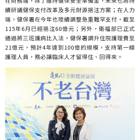
在財務端，除了維持健保安全準備金，未來也將持
續研議健保支付改革及多元財源挹注方案；在人力
端，健保署在今年也陸續調整急重難罕支付，截至
115年6月已經挹注60億元；另外，衛福部已正式
通過將三班護病比入法，健保署調升住院護理費至
21億元，預計4年達到100億的規模，支持第一線
護理人員，務必讓臨床人才留得住、回得來。