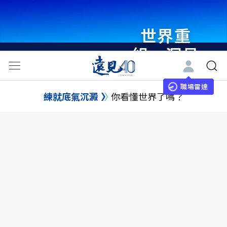
世界重
組・洞見
未來 與
世界領袖
職場雷達
練就底氣沉澱
你看懂世界了嗎？
同行