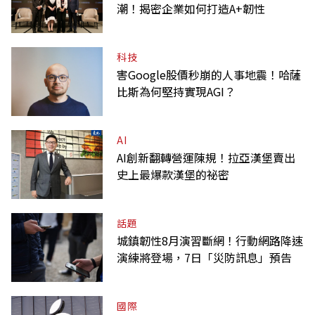
潮！揭密企業如何打造A+韌性
科技
害Google股價秒崩的人事地震！哈薩
比斯為何堅持實現AGI？
AI
AI創新翻轉營運陳規！拉亞漢堡賣出
史上最爆款漢堡的祕密
話題
城鎮韌性8月演習斷網！行動網路降速
演練將登場，7日「災防訊息」預告
國際