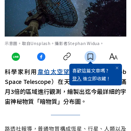
示意圖。取自Unsplash。攝影者Stephan Widua。
喜歡這篇文章嗎 ?
科學家利用
韋伯太空望遠鏡
（James Webb
登入
後立即收藏 !
Space Telescope）在天空中一片面積接近滿
月3倍的區域進行觀測，繪製出迄今最詳細的宇
宙神秘物質「暗物質」分布圖。
路透社報導，普通物質構成恆星、行星、人類以及