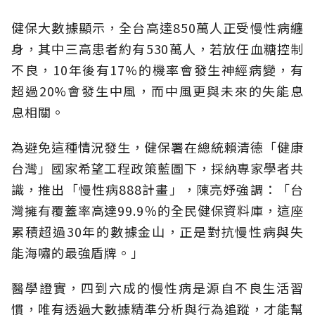
健保大數據顯示，全台高達850萬人正受慢性病纏
身，其中三高患者約有530萬人，若放任血糖控制
不良，10年後有17%的機率會發生神經病變，有
超過20%會發生中風，而中風更與未來的失能息
息相關。
為避免這種情況發生，健保署在總統賴清德「健康
台灣」國家希望工程政策藍圖下，採納專家學者共
識，推出「慢性病888計畫」，陳亮妤強調：「台
灣擁有覆蓋率高達99.9％的全民健保資料庫，這座
累積超過30年的數據金山，正是對抗慢性病與失
能海嘯的最強盾牌。」
醫學證實，四到六成的慢性病是源自不良生活習
慣，唯有透過大數據精準分析與行為追蹤，才能幫