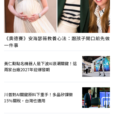
《奧德賽》安海瑟薇教養心法：跟孩子開口前先做
一件事
黃仁勳點名機器人是下波AI浪潮關鍵！這
兩家台廠2027年迎爆發期
川普對AI關鍵原料下重手！多晶矽課徵
15％關稅，台灣也適用