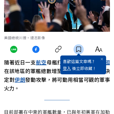
美國總統川普。達志影像
喜歡這篇文章嗎 ?
隨著近日一支
航空
母艦打擊群抵達中東，
美國
登入
後立即收藏 !
在該地區的軍艦總數增至10艘，若總統
川普
決
定對
伊朗
發動攻擊，將可動用相當可觀的軍事
火力。
目前部署在中東的軍艦數量，已與年初美軍在加勒