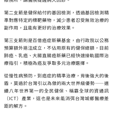
第二支箭是健保給付的基因檢測，透過基因檢測精
準對應特定的標靶藥物，減少患者忍受無效治療的
副作用，且能有更好的治療效果。
第三支箭則是百億癌症新藥基金，由行政院以公務
預算額外挹注成立，不佔用原有的健保總額，目前
肺癌、乳癌、大腸直腸癌新藥已經快速接軌國際治
療指引，積極為癌友爭取多元治療選擇。
從慢性病預防，到癌症的精準治療，背後強大的後
盾，莫過於台灣引以為傲的兩大世界級優勢——連
續八年世界第一的全民健保、稱霸全球的資通訊
（ICT）產業，這也是未來能消弭台灣城鄉醫療差
距的解方。