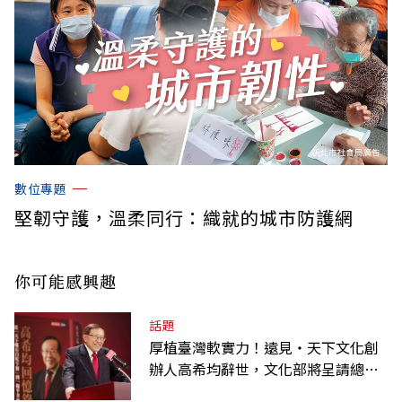
數位專題
堅韌守護，溫柔同行：織就的城市防護網
你可能感興趣
話題
厚植臺灣軟實力！遠見‧天下文化創
辦人高希均辭世，文化部將呈請總統
明令褒揚