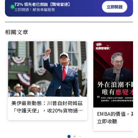
72%
領先者已開啟【職場雷達】
立即開啟
立即開通！解鎖專屬服務
相關文章
美伊最新動態：川普自封荷姆茲
「守護天使」，收20%貨物過路
EMBA的價值，
費
立即收聽