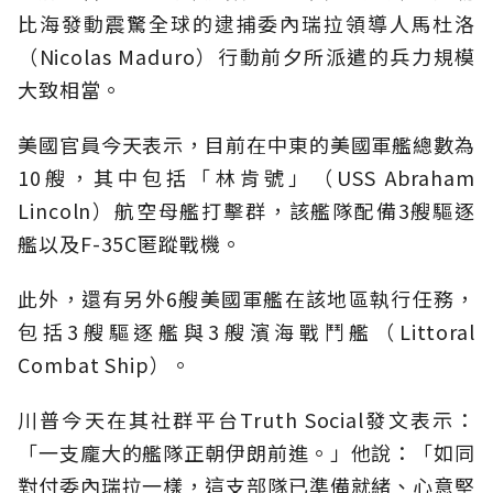
比海發動震驚全球的逮捕委內瑞拉領導人馬杜洛
（Nicolas Maduro）行動前夕所派遣的兵力規模
大致相當。
美國官員今天表示，目前在中東的美國軍艦總數為
10艘，其中包括「林肯號」（USS Abraham
Lincoln）航空母艦打擊群，該艦隊配備3艘驅逐
艦以及F-35C匿蹤戰機。
此外，還有另外6艘美國軍艦在該地區執行任務，
包括3艘驅逐艦與3艘濱海戰鬥艦（Littoral
Combat Ship）。
川普今天在其社群平台Truth Social發文表示：
「一支龐大的艦隊正朝伊朗前進。」他說：「如同
對付委內瑞拉一樣，這支部隊已準備就緒、心意堅