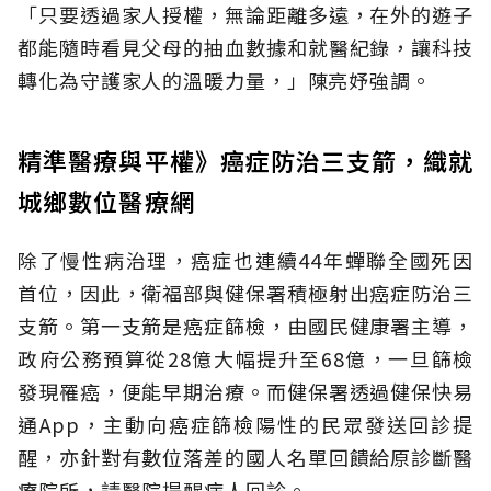
「只要透過家人授權，無論距離多遠，在外的遊子
都能隨時看見父母的抽血數據和就醫紀錄，讓科技
轉化為守護家人的溫暖力量，」陳亮妤強調。
精準醫療與平權》癌症防治三支箭，織就
城鄉數位醫療網
除了慢性病治理，癌症也連續44年蟬聯全國死因
首位，因此，衛福部與健保署積極射出癌症防治三
支箭。第一支箭是癌症篩檢，由國民健康署主導，
政府公務預算從28億大幅提升至68億，一旦篩檢
發現罹癌，便能早期治療。而健保署透過健保快易
通App，主動向癌症篩檢陽性的民眾發送回診提
醒，亦針對有數位落差的國人名單回饋給原診斷醫
療院所，請醫院提醒病人回診。