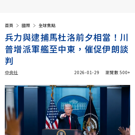
首頁
國際
全球焦點
兵力與逮捕馬杜洛前夕相當！川
普增派軍艦至中東，催促伊朗談
判
中央社
2026-01-29
瀏覽數
500+