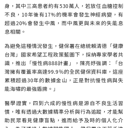
身，其中三高患者約有530萬人，若放任血糖控制
不良，10年後有17%的機率會發生神經病變，有
超過20%會發生中風，而中風更與未來的失能息
息相關。
為避免這種情況發生，健保署在總統賴清德「健康
台灣」國家希望工程政策藍圖下，採納專家學者共
識，推出「慢性病888計畫」，陳亮妤強調：「台
灣擁有覆蓋率高達99.9％的全民健保資料庫，這座
累積超過30年的數據金山，正是對抗慢性病與失
能海嘯的最強盾牌。」
醫學證實，四到六成的慢性病是源自不良生活習
慣，唯有透過大數據精準分析與行為追蹤，才能幫
助民眾看見健康盲點，進而給予及時的個人化介