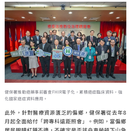
健保署推動癌藥事前審查FHIR電子化，累積癌症臨床資料，強
化國家癌症資料應用。
此外，針對醫療資源匱乏的偏鄉，健保署從去年8
月起全面給付「跨專科遠距照會」。例如，當偏鄉
居民眼睛紅腫不適，不確定是否該舟車勞頓下山急