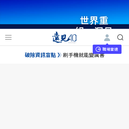
世界重
組・洞見
未來 與
世界領袖
職場雷達
破除資訊盲點
刷手機就能變厲害
同行